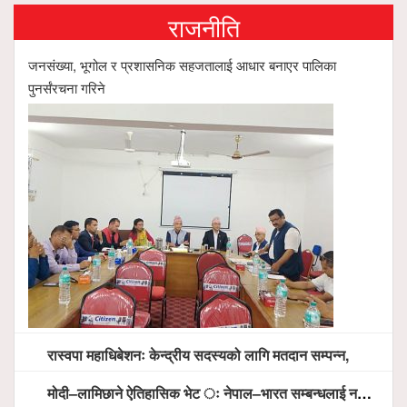
राजनीति
जनसंख्या, भूगोल र प्रशासनिक सहजतालाई आधार बनाएर पालिका
पुनर्संरचना गरिने
रास्वपा महाधिबेशनः केन्द्रीय सदस्यको लागि मतदान सम्पन्न,
मोदी–लामिछाने ऐतिहासिक भेट ः नेपाल–भारत सम्बन्धलाई नयाँ उचाइमा पु¥याउने साझा प्रतिबद्धता