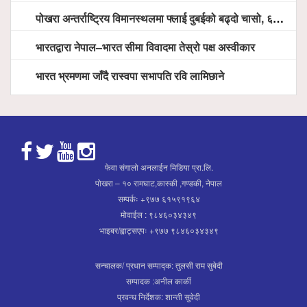
पोखरा अन्तर्राष्ट्रिय विमानस्थलमा फ्लाई दुबईको बढ्दो चासो, ६ घण्टा लामो प्राविधिक निरीक्षणपछि दैनिक उडानको ढोका खुल्दै
भारतद्वारा नेपाल–भारत सीमा विवादमा तेस्रो पक्ष अस्वीकार
भारत भ्रमणमा जाँदै रास्वपा सभापति रवि लामिछाने
फेवा संगालो अनलाईन मिडिया प्रा.लि.
पोखरा – १० रामघाट,कास्की ,गण्डकी, नेपाल
सम्पर्कः +९७७ ६१५९१९६४
मोवाईल : ९८४६०३४३४९
भाइबर/ह्वाट्सएपः +९७७ ९८४६०३४३४९
सन्चालक/ प्रधान सम्पाद्क: तुलसी राम सुबेदी
सम्पादक :अनील कार्की
प्रवन्ध निर्देशक: शान्ती सुवेदी