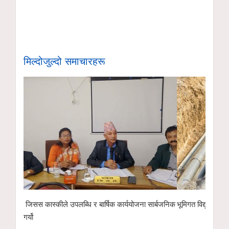
मिल्दोजुल्दो समाचारहरू
 सार्बजनिक
भूमिगत विद्युतीकरणअन्तर्गत ११ केभी लाइन ‘चार्ज’ गरिँदै
पोखरा रङ्गशालाको
इको नेक्स्ट टेक्