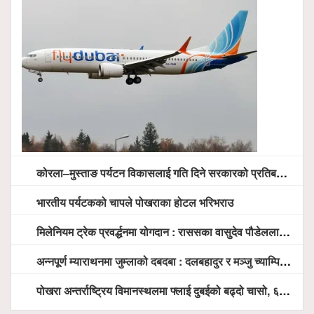
कोरला–मुस्ताङ पर्यटन विकासलाई गति दिने सरकारको प्रतिबद्धता, स्थानीय सरोकारवालासँग व्यापक छलफल
भारतीय पर्यटकको चापले पोखराका होटल भरिभराउ
मिलेनियम ट्रेक प्रवर्द्धनमा योगदान : राससका वासुदेव पौडेललाई ‘मिलेनियम ट्रेक अवार्ड’ प्रदान गरिने
अन्नपूर्ण म्याराथनमा जुम्लाको दबदबा : दलबहादुर र मञ्जु च्याम्पियन, नगदसहित भव्य सम्मान
पोखरा अन्तर्राष्ट्रिय विमानस्थलमा फ्लाई दुबईको बढ्दो चासो, ६ घण्टा लामो प्राविधिक निरीक्षणपछि दैनिक उडानको ढोका खुल्दै