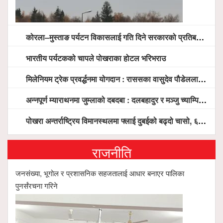
कोरला–मुस्ताङ पर्यटन विकासलाई गति दिने सरकारको प्रतिबद्धता, स्थानीय सरोकारवालासँग व्यापक छलफल
भारतीय पर्यटकको चापले पोखराका होटल भरिभराउ
मिलेनियम ट्रेक प्रवर्द्धनमा योगदान : राससका वासुदेव पौडेललाई ‘मिलेनियम ट्रेक अवार्ड’ प्रदान गरिने
अन्नपूर्ण म्याराथनमा जुम्लाको दबदबा : दलबहादुर र मञ्जु च्याम्पियन, नगदसहित भव्य सम्मान
पोखरा अन्तर्राष्ट्रिय विमानस्थलमा फ्लाई दुबईको बढ्दो चासो, ६ घण्टा लामो प्राविधिक निरीक्षणपछि दैनिक उडानको ढोका खुल्दै
राजनीति
जनसंख्या, भूगोल र प्रशासनिक सहजतालाई आधार बनाएर पालिका
पुनर्संरचना गरिने