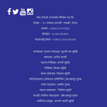
फेवा संगालो अनलाईन मिडिया प्रा.लि.
पोखरा – १० रामघाट,कास्की ,गण्डकी, नेपाल
सम्पर्कः +९७७ ६१५९१९६४
मोवाईल : ९८४६०३४३४९
भाइबर/ह्वाट्सएपः +९७७ ९८४६०३४३४९
सन्चालक/ प्रधान सम्पाद्क: तुलसी राम सुबेदी
सम्पादक :अनील कार्की
प्रवन्ध निर्देशक: शान्ती सुवेदी
निर्देशक: बिलक सुवेदी
डेस्क संयोजक: निमदत्त सुवेदी
फोटोपत्रकार (लेखनाथ प्रतिनिधि ):रक्ष बहादुर गुरुङ
फोटो पत्रकार: अश्वीन गुरुङ
जापान सम्बादाता : निलिमा सुवेदी
साउदी अरेविया संवाददाता : खेम बहादुर गुरुङ
मार्केटिङ प्रमुख : कान्ती नहर्की सुवेदी