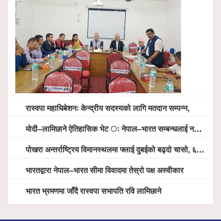
रास्वपा महाधिबेशनः केन्द्रीय सदस्यको लागि मतदान सम्पन्न,
मोदी–लामिछाने ऐतिहासिक भेट ः नेपाल–भारत सम्बन्धलाई नयाँ उचाइमा पु¥याउने साझा प्रतिबद्धता
पोखरा अन्तर्राष्ट्रिय विमानस्थलमा फ्लाई दुबईको बढ्दो चासो, ६ घण्टा लामो प्राविधिक निरीक्षणपछि दैनिक उडानको ढोका खुल्दै
भारतद्वारा नेपाल–भारत सीमा विवादमा तेस्रो पक्ष अस्वीकार
भारत भ्रमणमा जाँदै रास्वपा सभापति रवि लामिछाने