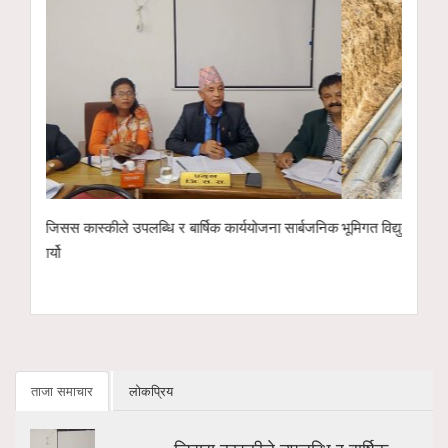
ार्बजनिक
भूमिगत विद्युतीकरणअन्तर्गत ११ केभी लाइन ‘चार्ज’ गरिँदै
पोखरा रङ्गशालाको 
इको नेक्स्ट टेक्नो
हस्तान्तरण
ताजा समाचार
लोकप्रिय
जिसस कास्कीले उपलब्धि र बार्षिक…