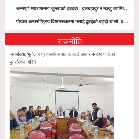
अन्नपूर्ण म्याराथनमा जुम्लाको दबदबा : दलबहादुर र मञ्जु च्याम्पियन, नगदसहित भव्य सम्मान
पोखरा अन्तर्राष्ट्रिय विमानस्थलमा फ्लाई दुबईको बढ्दो चासो, ६ घण्टा लामो प्राविधिक निरीक्षणपछि दैनिक उडानको ढोका खुल्दै
राजनीति
जनसंख्या, भूगोल र प्रशासनिक सहजतालाई आधार बनाएर पालिका
पुनर्संरचना गरिने