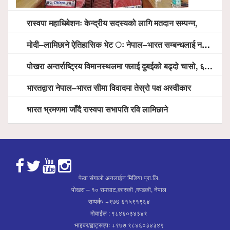
रास्वपा महाधिबेशनः केन्द्रीय सदस्यको लागि मतदान सम्पन्न,
मोदी–लामिछाने ऐतिहासिक भेट ः नेपाल–भारत सम्बन्धलाई नयाँ उचाइमा पु¥याउने साझा प्रतिबद्धता
पोखरा अन्तर्राष्ट्रिय विमानस्थलमा फ्लाई दुबईको बढ्दो चासो, ६ घण्टा लामो प्राविधिक निरीक्षणपछि दैनिक उडानको ढोका खुल्दै
भारतद्वारा नेपाल–भारत सीमा विवादमा तेस्रो पक्ष अस्वीकार
भारत भ्रमणमा जाँदै रास्वपा सभापति रवि लामिछाने
फेवा संगालो अनलाईन मिडिया प्रा.लि.
पोखरा – १० रामघाट,कास्की ,गण्डकी, नेपाल
सम्पर्कः +९७७ ६१५९१९६४
मोवाईल : ९८४६०३४३४९
भाइबर/ह्वाट्सएपः +९७७ ९८४६०३४३४९