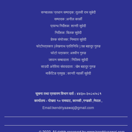
सन्चालक/ प्रधान सम्पाद्क: तुलसी राम सुबेदी
सम्पादक :अनील कार्की
प्रवन्ध निर्देशक: शान्ती सुवेदी
निर्देशक: बिलक सुवेदी
डेस्क संयोजक: निमदत्त सुवेदी
फोटोपत्रकार (लेखनाथ प्रतिनिधि ):रक्ष बहादुर गुरुङ
फोटो पत्रकार: अश्वीन गुरुङ
जापान सम्बादाता : निलिमा सुवेदी
साउदी अरेविया संवाददाता : खेम बहादुर गुरुङ
मार्केटिङ प्रमुख : कान्ती नहर्की सुवेदी
सूचना तथा प्रसारण विभाग दर्ता : ४४३०-२०८०/०८१
कार्यालय - पोखरा १० रामघाट, कास्की ,गन्डकी ,नेपाल ,
Email:kendriyaawaj@gmail.com
© 2022. All rights reserved by www.kendriyaawaj.com