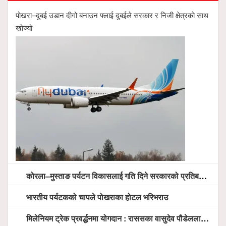
पोखरा–दुबई उडान दीगो बनाउन फ्लाई दुबईले सरकार र निजी क्षेत्रको साथ
खोज्यो
कोरला–मुस्ताङ पर्यटन विकासलाई गति दिने सरकारको प्रतिबद्धता, स्थानीय सरोकारवालासँग व्यापक छलफल
भारतीय पर्यटकको चापले पोखराका होटल भरिभराउ
मिलेनियम ट्रेक प्रवर्द्धनमा योगदान : राससका वासुदेव पौडेललाई ‘मिलेनियम ट्रेक अवार्ड’ प्रदान गरिने