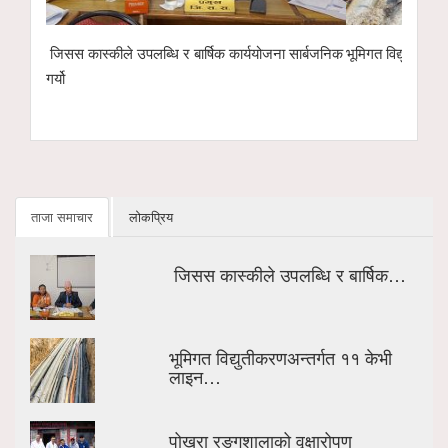
ार्बजनिक
भूमिगत विद्युतीकरणअन्तर्गत ११ केभी लाइन ‘चार्ज’ गरिँदै
पोखरा रङ्गशालाको 
इको नेक्स्ट टेक्नो
हस्तान्तरण
ताजा समाचार
लोकप्रिय
जिसस कास्कीले उपलब्धि र बार्षिक…
भूमिगत विद्युतीकरणअन्तर्गत ११ केभी
लाइन…
पोखरा रङ्गशालाको वृक्षारोपण