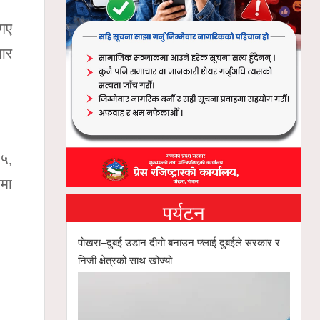
 गए
जार
५,
मा
पर्यटन
पोखरा–दुबई उडान दीगो बनाउन फ्लाई दुबईले सरकार र
निजी क्षेत्रको साथ खोज्यो