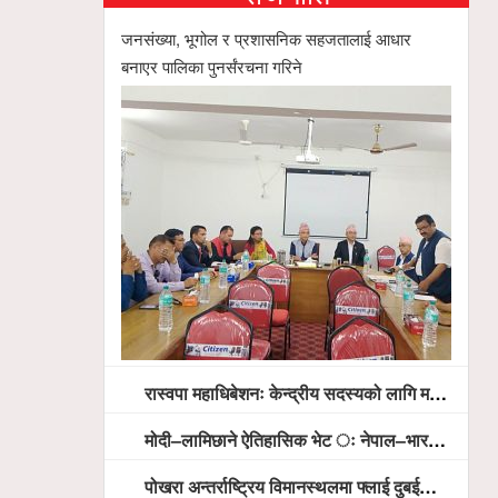
जनसंख्या, भूगोल र प्रशासनिक सहजतालाई आधार
बनाएर पालिका पुनर्संरचना गरिने
रास्वपा महाधिबेशनः केन्द्रीय सदस्यको लागि मतदान सम्पन्न,
मोदी–लामिछाने ऐतिहासिक भेट ः नेपाल–भारत सम्बन्धलाई नयाँ उचाइमा पु¥याउने साझा प्रतिबद्धता
पोखरा अन्तर्राष्ट्रिय विमानस्थलमा फ्लाई दुबईको बढ्दो चासो, ६ घण्टा लामो प्राविधिक निरीक्षणपछि दैनिक उडानको ढोका खुल्दै