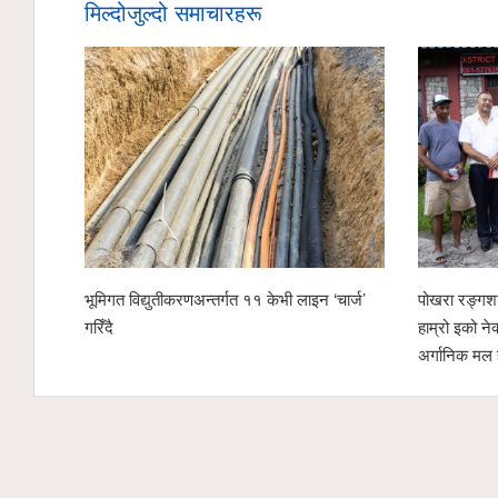
मिल्दोजुल्दो समाचारहरू
भूमिगत विद्युतीकरणअन्तर्गत ११ केभी लाइन ‘चार्ज’
पोखरा रङ्गशालाक
गरिँदै
हाम्रो इको नेक्स्ट
अर्गानिक मल हस्त