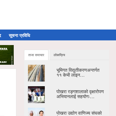
द
सूचना प्रविधि
ताजा समाचार
लोकप्रिय
भूमिगत विद्युतीकरणअन्तर्गत
११ केभी लाइन…
पोखरा रङ्गशालाको वृक्षारोपण
अभियानलाई सहयोगः…
पोखरा उद्योग वाणिज्य संघको