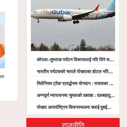
कोरला–मुस्ताङ पर्यटन विकासलाई गति दिने सरकारको प्रतिबद्धता, स्थानीय सरोकारवालासँग व्यापक छलफल
भारतीय पर्यटकको चापले पोखराका होटल भरिभराउ
्दै,
स्याङ्जामा सामाजिक सद्भाव र राष्ट्रिय एकताका लागि
गृहमन्त्री गुरुङ
मिलेनियम ट्रेक प्रवर्द्धनमा योगदान : राससका वासुदेव पौडेललाई ‘मिलेनियम ट्रेक अवार्ड’ प्रदान गरिने
शान्ति ¥याली सम्पन्न
प्रतिनिधिबीच १३ 
अन्नपूर्ण म्याराथनमा जुम्लाको दबदबा : दलबहादुर र मञ्जु च्याम्पियन, नगदसहित भव्य सम्मान
पोखरा अन्तर्राष्ट्रिय विमानस्थलमा फ्लाई दुबईको बढ्दो चासो, ६ घण्टा लामो प्राविधिक निरीक्षणपछि दैनिक उडानको ढोका खुल्दै
राजनीति