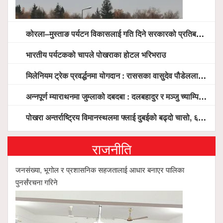
कोरला–मुस्ताङ पर्यटन विकासलाई गति दिने सरकारको प्रतिबद्धता, स्थानीय सरोकारवालासँग व्यापक छलफल
भारतीय पर्यटकको चापले पोखराका होटल भरिभराउ
मिलेनियम ट्रेक प्रवर्द्धनमा योगदान : राससका वासुदेव पौडेललाई ‘मिलेनियम ट्रेक अवार्ड’ प्रदान गरिने
अन्नपूर्ण म्याराथनमा जुम्लाको दबदबा : दलबहादुर र मञ्जु च्याम्पियन, नगदसहित भव्य सम्मान
पोखरा अन्तर्राष्ट्रिय विमानस्थलमा फ्लाई दुबईको बढ्दो चासो, ६ घण्टा लामो प्राविधिक निरीक्षणपछि दैनिक उडानको ढोका खुल्दै
राजनीति
जनसंख्या, भूगोल र प्रशासनिक सहजतालाई आधार बनाएर पालिका
पुनर्संरचना गरिने