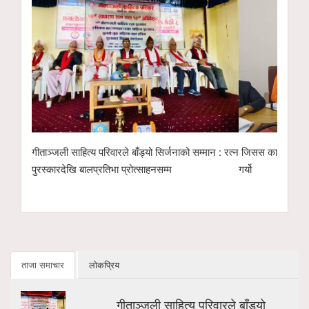
सिर्जनाको सम्मान : रत्न
जिसस कास्कीले उपलब्धि र बार्षिक कार्ययोजना सार्बजनिक
भूमिगत
सम्म
गर्यो
ताजा समाचार
लोकप्रिय
गीताञ्जली साहित्य परिवारले बाँड्यो