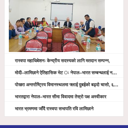
रास्वपा महाधिबेशनः केन्द्रीय सदस्यको लागि मतदान सम्पन्न,
मोदी–लामिछाने ऐतिहासिक भेट ः नेपाल–भारत सम्बन्धलाई नयाँ उचाइमा पु¥याउने साझा प्रतिबद्धता
पोखरा अन्तर्राष्ट्रिय विमानस्थलमा फ्लाई दुबईको बढ्दो चासो, ६ घण्टा लामो प्राविधिक निरीक्षणपछि दैनिक उडानको ढोका खुल्दै
भारतद्वारा नेपाल–भारत सीमा विवादमा तेस्रो पक्ष अस्वीकार
भारत भ्रमणमा जाँदै रास्वपा सभापति रवि लामिछाने