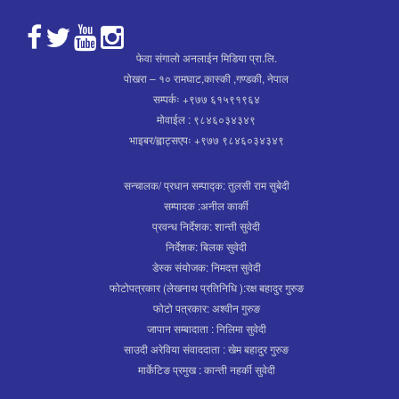
फेवा संगालो अनलाईन मिडिया प्रा.लि.
पोखरा – १० रामघाट,कास्की ,गण्डकी, नेपाल
सम्पर्कः +९७७ ६१५९१९६४
मोवाईल : ९८४६०३४३४९
भाइबर/ह्वाट्सएपः +९७७ ९८४६०३४३४९
सन्चालक/ प्रधान सम्पाद्क: तुलसी राम सुबेदी
सम्पादक :अनील कार्की
प्रवन्ध निर्देशक: शान्ती सुवेदी
निर्देशक: बिलक सुवेदी
डेस्क संयोजक: निमदत्त सुवेदी
फोटोपत्रकार (लेखनाथ प्रतिनिधि ):रक्ष बहादुर गुरुङ
फोटो पत्रकार: अश्वीन गुरुङ
जापान सम्बादाता : निलिमा सुवेदी
साउदी अरेविया संवाददाता : खेम बहादुर गुरुङ
मार्केटिङ प्रमुख : कान्ती नहर्की सुवेदी