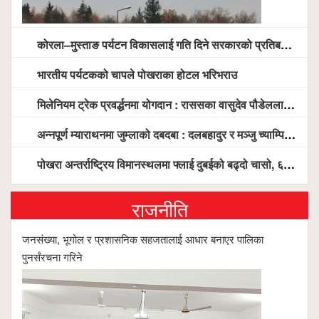
कोरला–मुस्ताङ पर्यटन विकासलाई गति दिने सरकारको प्रतिबद्धता, स्थानीय सरोकारवालासँग व्यापक छलफल
भारतीय पर्यटकको चापले पोखराका होटल भरिभराउ
मिलेनियम ट्रेक प्रवर्द्धनमा योगदान : राससका वासुदेव पौडेललाई ‘मिलेनियम ट्रेक अवार्ड’ प्रदान गरिने
अन्नपूर्ण म्याराथनमा जुम्लाको दबदबा : दलबहादुर र मञ्जु च्याम्पियन, नगदसहित भव्य सम्मान
पोखरा अन्तर्राष्ट्रिय विमानस्थलमा फ्लाई दुबईको बढ्दो चासो, ६ घण्टा लामो प्राविधिक निरीक्षणपछि दैनिक उडानको ढोका खुल्दै
राजनीति
जनसंख्या, भूगोल र प्रशासनिक सहजतालाई आधार बनाएर पालिका
पुनर्संरचना गरिने