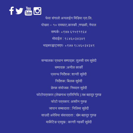
फेवा संगालो अनलाईन मिडिया प्रा.लि.
पोखरा – १० रामघाट,कास्की ,गण्डकी, नेपाल
सम्पर्कः +९७७ ६१५९१९६४
मोवाईल : ९८४६०३४३४९
भाइबर/ह्वाट्सएपः +९७७ ९८४६०३४३४९
सन्चालक/ प्रधान सम्पाद्क: तुलसी राम सुबेदी
सम्पादक :अनील कार्की
प्रवन्ध निर्देशक: शान्ती सुवेदी
निर्देशक: बिलक सुवेदी
डेस्क संयोजक: निमदत्त सुवेदी
फोटोपत्रकार (लेखनाथ प्रतिनिधि ):रक्ष बहादुर गुरुङ
फोटो पत्रकार: अश्वीन गुरुङ
जापान सम्बादाता : निलिमा सुवेदी
साउदी अरेविया संवाददाता : खेम बहादुर गुरुङ
मार्केटिङ प्रमुख : कान्ती नहर्की सुवेदी