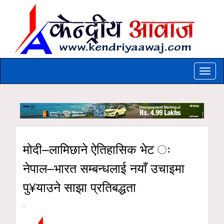
Toggle
naviga
मोदी–लामिछाने ऐतिहासिक भेट ः
नेपाल–भारत सम्बन्धलाई नयाँ उचाइमा
पु¥याउने साझा प्रतिबद्धता
-