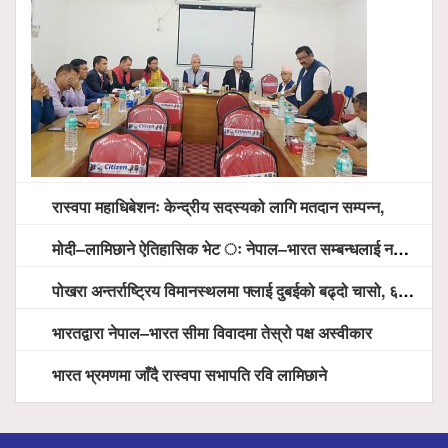
रास्वपा महाधिबेशनः केन्द्रीय सदस्यको लागि मतदान सम्पन्न,
मोदी–लामिछाने ऐतिहासिक भेट ः नेपाल–भारत सम्बन्धलाई नयाँ उचाइमा पु¥याउने साझा प्रतिबद्धता
पोखरा अन्तर्राष्ट्रिय विमानस्थलमा फ्लाई दुबईको बढ्दो चासो, ६ घण्टा लामो प्राविधिक निरीक्षणपछि दैनिक उडानको ढोका खुल्दै
भारतद्वारा नेपाल–भारत सीमा विवादमा तेस्रो पक्ष अस्वीकार
भारत भ्रमणमा जाँदै रास्वपा सभापति रवि लामिछाने