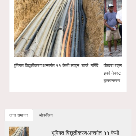
गरिँदै
पोखरा रङ्गशालाको वृक्षारोपण अभियानलाई सहयोगः हाम्रो
पोखरा उद्योग वाणिज्
इको नेक्स्ट टेक्नोलोजीद्वारा ४ सय केजी अर्गानिक मल
उम्मेदवारको सम्भाव
हस्तान्तरण
ताजा समाचार
लोकप्रिय
भूमिगत विद्युतीकरणअन्तर्गत ११ केभी