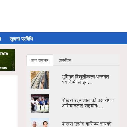
द
सूचना प्रविधि
ताजा समाचार
लोकप्रिय
भूमिगत विद्युतीकरणअन्तर्गत
११ केभी लाइन…
पोखरा रङ्गशालाको वृक्षारोपण
अभियानलाई सहयोगः…
पोखरा उद्योग वाणिज्य संघको