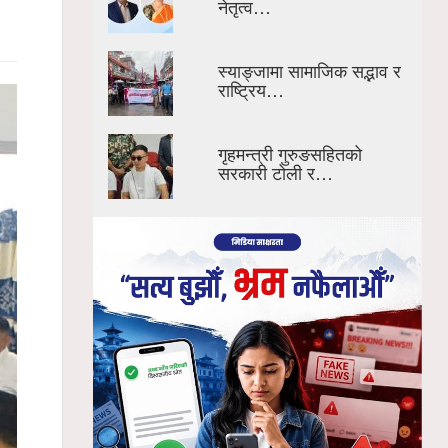
नेतृत्व…
स्याङ्जामा सामाजिक सद्भाव र
राष्ट्रिय…
गृहमन्त्री गुरुङसहितको
सरकारी टोली र…