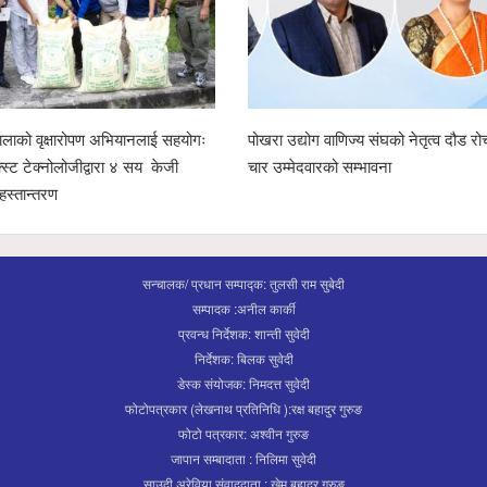
स्याङ्जामा सामाजिक सद्भाव र राष्ट्रिय एकताका लागि
गृहमन्त्री गुरुङसहितको सरक
शान्ति ¥याली सम्पन्न
प्रतिनिधिबीच १३ बुँदे सहमत
सन्चालक/ प्रधान सम्पाद्क: तुलसी राम सुबेदी
सम्पादक :अनील कार्की
प्रवन्ध निर्देशक: शान्ती सुवेदी
निर्देशक: बिलक सुवेदी
डेस्क संयोजक: निमदत्त सुवेदी
फोटोपत्रकार (लेखनाथ प्रतिनिधि ):रक्ष बहादुर गुरुङ
फोटो पत्रकार: अश्वीन गुरुङ
जापान सम्बादाता : निलिमा सुवेदी
साउदी अरेविया संवाददाता : खेम बहादुर गुरुङ