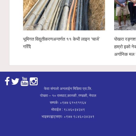
ोपण अभियानलाई सहयोगः
पोखरा उद्योग वाणिज्य संघको नेतृत्व दौड रोचक बन्दै,
ीद्वारा ४ सय केजी
चार उम्मेदवारको सम्भावना
फेवा संगालो अनलाईन मिडिया प्रा.लि.
पोखरा – १० रामघाट,कास्की ,गण्डकी, नेपाल
सम्पर्कः +९७७ ६१५९१९६४
मोवाईल : ९८४६०३४३४९
भाइबर/ह्वाट्सएपः +९७७ ९८४६०३४३४९