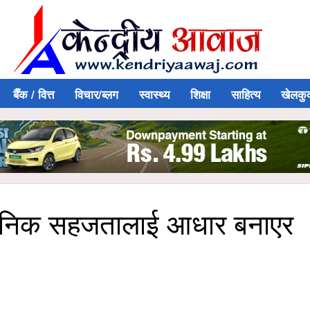
बैँक / वित्त
विचार/ब्लग
स्वास्थ्य
शिक्षा
साहित्य
खेलकु
शासनिक सहजतालाई आधार बनाएर