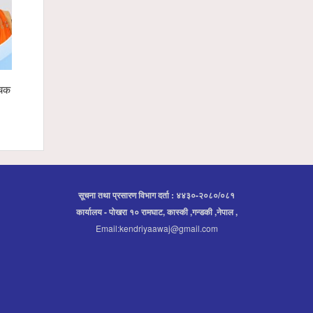
ारी टोली र हिन्दूवादी
फोटोग्राफर संघ गण्डकीद्वारा राष्ट्रिय फोटो
ि
प्रतियोगिता घोषणा
सूचना तथा प्रसारण विभाग दर्ता : ४४३०-२०८०/०८१
कार्यालय - पोखरा १० रामघाट, कास्की ,गन्डकी ,नेपाल ,
Email:kendriyaawaj@gmail.com