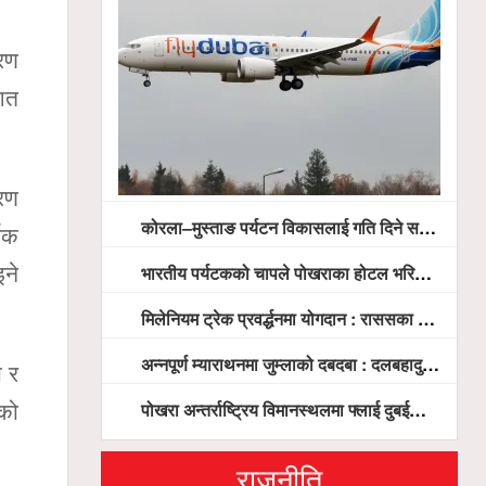
ारण
शित
करण
कोरला–मुस्ताङ पर्यटन विकासलाई गति दिने सरकारको प्रतिबद्धता, स्थानीय सरोकारवालासँग व्यापक छलफल
थिक
भारतीय पर्यटकको चापले पोखराका होटल भरिभराउ
इने
मिलेनियम ट्रेक प्रवर्द्धनमा योगदान : राससका वासुदेव पौडेललाई ‘मिलेनियम ट्रेक अवार्ड’ प्रदान गरिने
अन्नपूर्ण म्याराथनमा जुम्लाको दबदबा : दलबहादुर र मञ्जु च्याम्पियन, नगदसहित भव्य सम्मान
ा र
पोखरा अन्तर्राष्ट्रिय विमानस्थलमा फ्लाई दुबईको बढ्दो चासो, ६ घण्टा लामो प्राविधिक निरीक्षणपछि दैनिक उडानको ढोका खुल्दै
हको
राजनीति