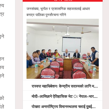
स्य
जनसंख्या, भूगोल र प्रशासनिक सहजतालाई आधार
त्र
बनाएर पालिका पुनर्संरचना गरिने
ने
ठन
ालय
हने
रास्वपा महाधिबेशनः केन्द्रीय सदस्यको लागि मतदान सम्पन्न,
मोदी–लामिछाने ऐतिहासिक भेट ः नेपाल–भारत सम्बन्धलाई नयाँ उचाइमा पु¥याउने साझा प्रतिबद्धता
को
पोखरा अन्तर्राष्ट्रिय विमानस्थलमा फ्लाई दुबईको बढ्दो चासो, ६ घण्टा लामो प्राविधिक निरीक्षणपछि दैनिक उडानको ढोका खुल्दै
ले