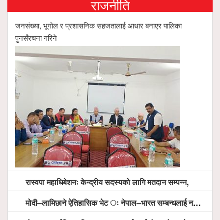
राजनीति
जनसंख्या, भूगोल र प्रशासनिक सहजतालाई आधार बनाएर पालिका
पुनर्संरचना गरिने
रास्वपा महाधिबेशनः केन्द्रीय सदस्यको लागि मतदान सम्पन्न,
मोदी–लामिछाने ऐतिहासिक भेट ः नेपाल–भारत सम्बन्धलाई नयाँ उचाइमा पु¥याउने साझा प्रतिबद्धता