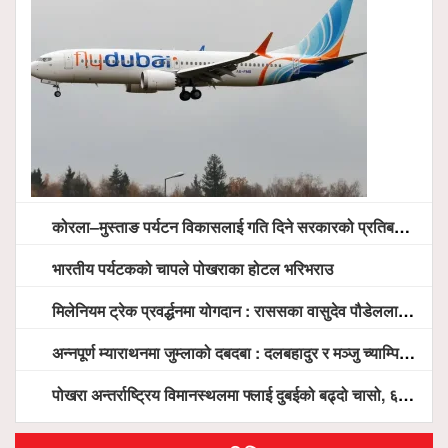
कोरला–मुस्ताङ पर्यटन विकासलाई गति दिने सरकारको प्रतिबद्धता, स्थानीय सरोकारवालासँग व्यापक छलफल
भारतीय पर्यटकको चापले पोखराका होटल भरिभराउ
मिलेनियम ट्रेक प्रवर्द्धनमा योगदान : राससका वासुदेव पौडेललाई ‘मिलेनियम ट्रेक अवार्ड’ प्रदान गरिने
अन्नपूर्ण म्याराथनमा जुम्लाको दबदबा : दलबहादुर र मञ्जु च्याम्पियन, नगदसहित भव्य सम्मान
पोखरा अन्तर्राष्ट्रिय विमानस्थलमा फ्लाई दुबईको बढ्दो चासो, ६ घण्टा लामो प्राविधिक निरीक्षणपछि दैनिक उडानको ढोका खुल्दै