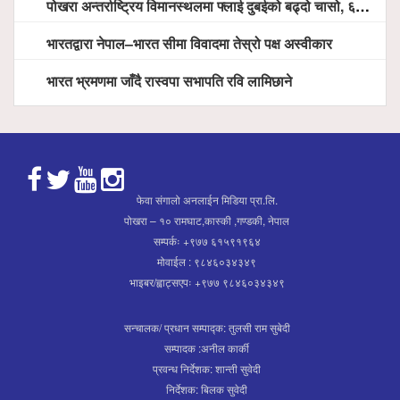
पोखरा अन्तर्राष्ट्रिय विमानस्थलमा फ्लाई दुबईको बढ्दो चासो, ६ घण्टा लामो प्राविधिक निरीक्षणपछि दैनिक उडानको ढोका खुल्दै
भारतद्वारा नेपाल–भारत सीमा विवादमा तेस्रो पक्ष अस्वीकार
भारत भ्रमणमा जाँदै रास्वपा सभापति रवि लामिछाने
फेवा संगालो अनलाईन मिडिया प्रा.लि.
पोखरा – १० रामघाट,कास्की ,गण्डकी, नेपाल
सम्पर्कः +९७७ ६१५९१९६४
मोवाईल : ९८४६०३४३४९
भाइबर/ह्वाट्सएपः +९७७ ९८४६०३४३४९
सन्चालक/ प्रधान सम्पाद्क: तुलसी राम सुबेदी
सम्पादक :अनील कार्की
प्रवन्ध निर्देशक: शान्ती सुवेदी
निर्देशक: बिलक सुवेदी