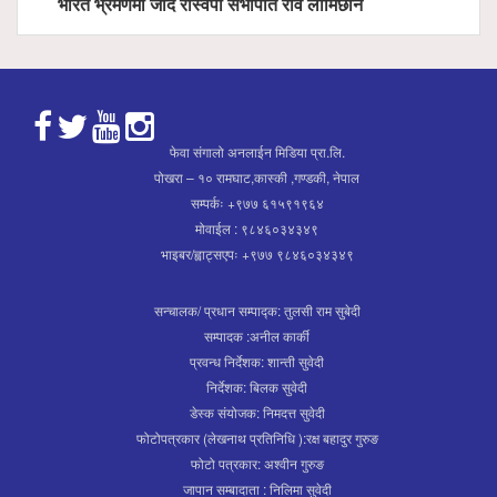
भारत भ्रमणमा जाँदै रास्वपा सभापति रवि लामिछाने
फेवा संगालो अनलाईन मिडिया प्रा.लि.
पोखरा – १० रामघाट,कास्की ,गण्डकी, नेपाल
सम्पर्कः +९७७ ६१५९१९६४
मोवाईल : ९८४६०३४३४९
भाइबर/ह्वाट्सएपः +९७७ ९८४६०३४३४९
सन्चालक/ प्रधान सम्पाद्क: तुलसी राम सुबेदी
सम्पादक :अनील कार्की
प्रवन्ध निर्देशक: शान्ती सुवेदी
निर्देशक: बिलक सुवेदी
डेस्क संयोजक: निमदत्त सुवेदी
फोटोपत्रकार (लेखनाथ प्रतिनिधि ):रक्ष बहादुर गुरुङ
फोटो पत्रकार: अश्वीन गुरुङ
जापान सम्बादाता : निलिमा सुवेदी