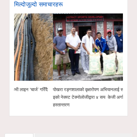
मिल्दोजुल्दो समाचारहरू
गरिँदै
पोखरा रङ्गशालाको वृक्षारोपण अभियानलाई सहयोगः हाम्रो
पोखरा उद्योग वाणिज्
इको नेक्स्ट टेक्नोलोजीद्वारा ४ सय केजी अर्गानिक मल
उम्मेदवारको सम्भाव
हस्तान्तरण