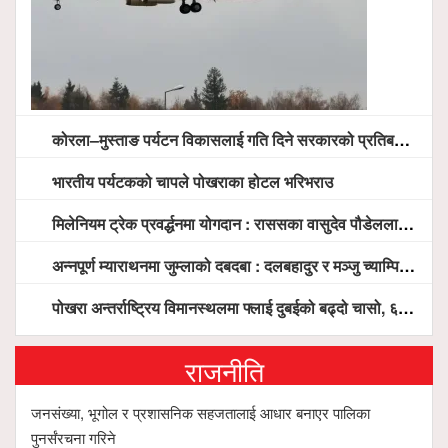
कोरला–मुस्ताङ पर्यटन विकासलाई गति दिने सरकारको प्रतिबद्धता, स्थानीय सरोकारवालासँग व्यापक छलफल
भारतीय पर्यटकको चापले पोखराका होटल भरिभराउ
मिलेनियम ट्रेक प्रवर्द्धनमा योगदान : राससका वासुदेव पौडेललाई ‘मिलेनियम ट्रेक अवार्ड’ प्रदान गरिने
अन्नपूर्ण म्याराथनमा जुम्लाको दबदबा : दलबहादुर र मञ्जु च्याम्पियन, नगदसहित भव्य सम्मान
पोखरा अन्तर्राष्ट्रिय विमानस्थलमा फ्लाई दुबईको बढ्दो चासो, ६ घण्टा लामो प्राविधिक निरीक्षणपछि दैनिक उडानको ढोका खुल्दै
राजनीति
जनसंख्या, भूगोल र प्रशासनिक सहजतालाई आधार बनाएर पालिका
पुनर्संरचना गरिने