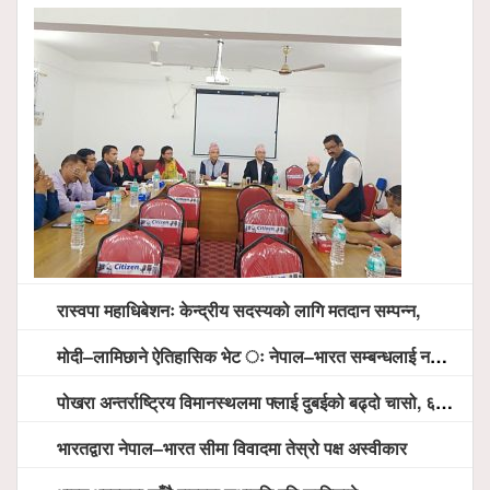
रास्वपा महाधिबेशनः केन्द्रीय सदस्यको लागि मतदान सम्पन्न,
मोदी–लामिछाने ऐतिहासिक भेट ः नेपाल–भारत सम्बन्धलाई नयाँ उचाइमा पु¥याउने साझा प्रतिबद्धता
पोखरा अन्तर्राष्ट्रिय विमानस्थलमा फ्लाई दुबईको बढ्दो चासो, ६ घण्टा लामो प्राविधिक निरीक्षणपछि दैनिक उडानको ढोका खुल्दै
भारतद्वारा नेपाल–भारत सीमा विवादमा तेस्रो पक्ष अस्वीकार