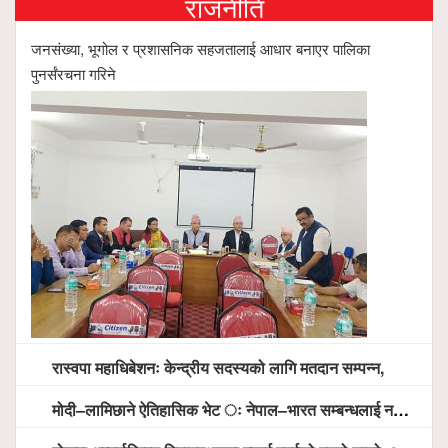
राजनीति
जनसंख्या, भूगोल र प्रशासनिक सहजतालाई आधार बनाएर पालिका
पुनर्संरचना गरिने
रास्वपा महाधिबेशनः केन्द्रीय सदस्यको लागि मतदान सम्पन्न,
मोदी–लामिछाने ऐतिहासिक भेट ः नेपाल–भारत सम्बन्धलाई नयाँ उचाइमा पु¥याउने साझा प्रतिबद्धता