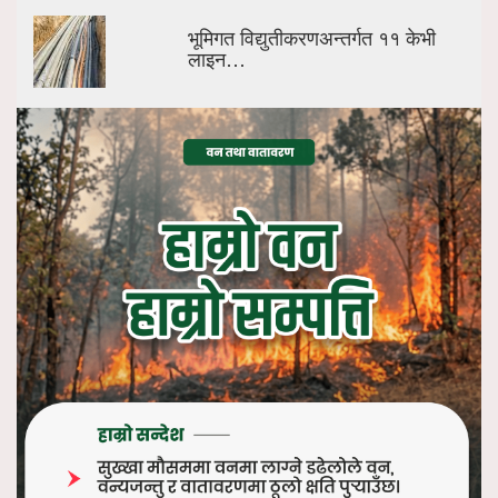
भूमिगत विद्युतीकरणअन्तर्गत ११ केभी
लाइन…