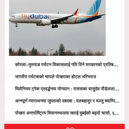
कोरला–मुस्ताङ पर्यटन विकासलाई गति दिने सरकारको प्रतिबद्धता, स्थानीय सरोकारवालासँग व्यापक छलफल
भारतीय पर्यटकको चापले पोखराका होटल भरिभराउ
मिलेनियम ट्रेक प्रवर्द्धनमा योगदान : राससका वासुदेव पौडेललाई ‘मिलेनियम ट्रेक अवार्ड’ प्रदान गरिने
अन्नपूर्ण म्याराथनमा जुम्लाको दबदबा : दलबहादुर र मञ्जु च्याम्पियन, नगदसहित भव्य सम्मान
पोखरा अन्तर्राष्ट्रिय विमानस्थलमा फ्लाई दुबईको बढ्दो चासो, ६ घण्टा लामो प्राविधिक निरीक्षणपछि दैनिक उडानको ढोका खुल्दै