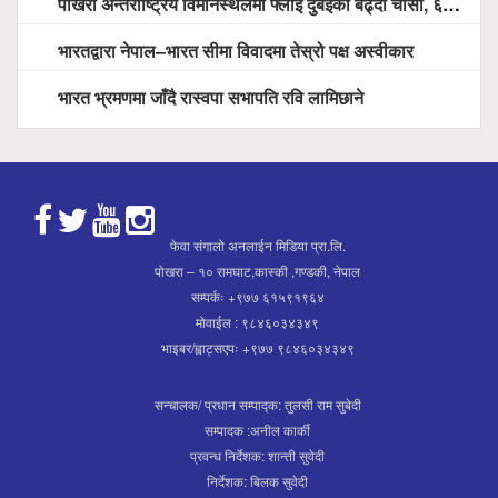
पोखरा अन्तर्राष्ट्रिय विमानस्थलमा फ्लाई दुबईको बढ्दो चासो, ६ घण्टा लामो प्राविधिक निरीक्षणपछि दैनिक उडानको ढोका खुल्दै
भारतद्वारा नेपाल–भारत सीमा विवादमा तेस्रो पक्ष अस्वीकार
भारत भ्रमणमा जाँदै रास्वपा सभापति रवि लामिछाने
फेवा संगालो अनलाईन मिडिया प्रा.लि.
पोखरा – १० रामघाट,कास्की ,गण्डकी, नेपाल
सम्पर्कः +९७७ ६१५९१९६४
मोवाईल : ९८४६०३४३४९
भाइबर/ह्वाट्सएपः +९७७ ९८४६०३४३४९
सन्चालक/ प्रधान सम्पाद्क: तुलसी राम सुबेदी
सम्पादक :अनील कार्की
प्रवन्ध निर्देशक: शान्ती सुवेदी
निर्देशक: बिलक सुवेदी