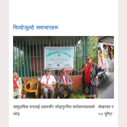
मिल्दोजुल्दो समाचारहरू
सरोकारवालाको
पोखरामा रगत अभाव हुन नदिन लायन्स क्लबको रक्तदान,
गीताञ्जली साह
५५ युनिट संकलन
पुरस्कारदेखि 