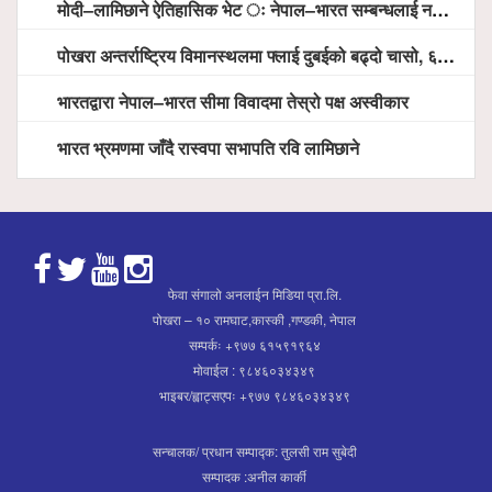
मोदी–लामिछाने ऐतिहासिक भेट ः नेपाल–भारत सम्बन्धलाई नयाँ उचाइमा पु¥याउने साझा प्रतिबद्धता
पोखरा अन्तर्राष्ट्रिय विमानस्थलमा फ्लाई दुबईको बढ्दो चासो, ६ घण्टा लामो प्राविधिक निरीक्षणपछि दैनिक उडानको ढोका खुल्दै
भारतद्वारा नेपाल–भारत सीमा विवादमा तेस्रो पक्ष अस्वीकार
भारत भ्रमणमा जाँदै रास्वपा सभापति रवि लामिछाने
फेवा संगालो अनलाईन मिडिया प्रा.लि.
पोखरा – १० रामघाट,कास्की ,गण्डकी, नेपाल
सम्पर्कः +९७७ ६१५९१९६४
मोवाईल : ९८४६०३४३४९
भाइबर/ह्वाट्सएपः +९७७ ९८४६०३४३४९
सन्चालक/ प्रधान सम्पाद्क: तुलसी राम सुबेदी
सम्पादक :अनील कार्की