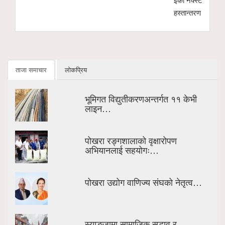
हस्तान्तरण
ताजा समाचार
लोकप्रिय
भूमिगत विद्युतीकरणअन्तर्गत ११ केभी
लाइन…
पोखरा रङ्गशालाको वृक्षारोपण
अभियानलाई सहयोगः…
पोखरा उद्योग वाणिज्य संघको नेतृत्व…
स्याङ्जामा सामाजिक सद्भाव र