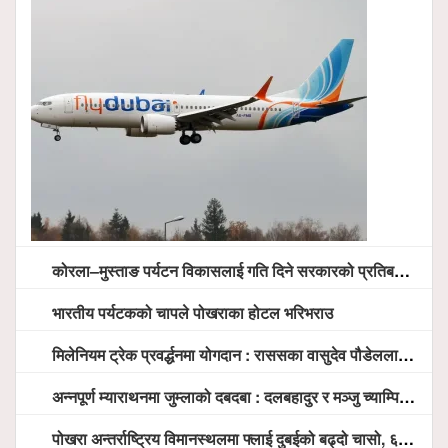
कोरला–मुस्ताङ पर्यटन विकासलाई गति दिने सरकारको प्रतिबद्धता, स्थानीय सरोकारवालासँग व्यापक छलफल
भारतीय पर्यटकको चापले पोखराका होटल भरिभराउ
मिलेनियम ट्रेक प्रवर्द्धनमा योगदान : राससका वासुदेव पौडेललाई ‘मिलेनियम ट्रेक अवार्ड’ प्रदान गरिने
अन्नपूर्ण म्याराथनमा जुम्लाको दबदबा : दलबहादुर र मञ्जु च्याम्पियन, नगदसहित भव्य सम्मान
पोखरा अन्तर्राष्ट्रिय विमानस्थलमा फ्लाई दुबईको बढ्दो चासो, ६ घण्टा लामो प्राविधिक निरीक्षणपछि दैनिक उडानको ढोका खुल्दै