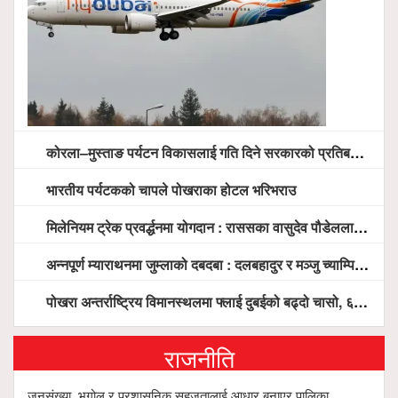
कोरला–मुस्ताङ पर्यटन विकासलाई गति दिने सरकारको प्रतिबद्धता, स्थानीय सरोकारवालासँग व्यापक छलफल
भारतीय पर्यटकको चापले पोखराका होटल भरिभराउ
मिलेनियम ट्रेक प्रवर्द्धनमा योगदान : राससका वासुदेव पौडेललाई ‘मिलेनियम ट्रेक अवार्ड’ प्रदान गरिने
अन्नपूर्ण म्याराथनमा जुम्लाको दबदबा : दलबहादुर र मञ्जु च्याम्पियन, नगदसहित भव्य सम्मान
पोखरा अन्तर्राष्ट्रिय विमानस्थलमा फ्लाई दुबईको बढ्दो चासो, ६ घण्टा लामो प्राविधिक निरीक्षणपछि दैनिक उडानको ढोका खुल्दै
राजनीति
जनसंख्या, भूगोल र प्रशासनिक सहजतालाई आधार बनाएर पालिका