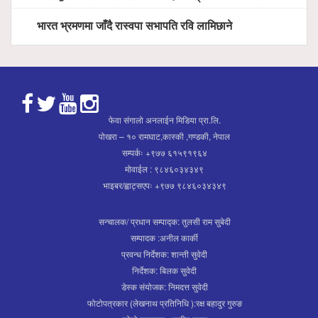
भारत भ्रमणमा जाँदै रास्वपा सभापति रवि लामिछाने
फेवा संगालो अनलाईन मिडिया प्रा.लि.
पोखरा – १० रामघाट,कास्की ,गण्डकी, नेपाल
सम्पर्कः +९७७ ६१५९१९६४
मोवाईल : ९८४६०३४३४९
भाइबर/ह्वाट्सएपः +९७७ ९८४६०३४३४९
सन्चालक/ प्रधान सम्पाद्क: तुलसी राम सुबेदी
सम्पादक :अनील कार्की
प्रवन्ध निर्देशक: शान्ती सुवेदी
निर्देशक: बिलक सुवेदी
डेस्क संयोजक: निमदत्त सुवेदी
फोटोपत्रकार (लेखनाथ प्रतिनिधि ):रक्ष बहादुर गुरुङ