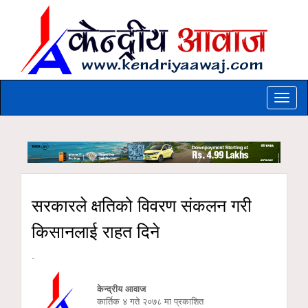
Toggle
naviga
सरकारले क्षतिको विवरण संकलन गरी
किसानलाई राहत दिने
-
केन्द्रीय आवाज
कार्तिक ४ गते २०७८ मा प्रकाशित