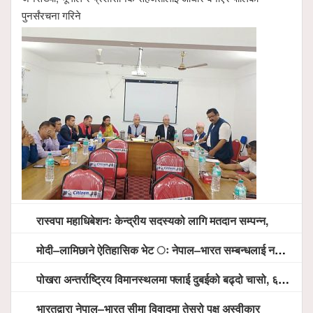
पुनर्संरचना गरिने
रास्वपा महाधिबेशनः केन्द्रीय सदस्यको लागि मतदान सम्पन्न,
मोदी–लामिछाने ऐतिहासिक भेट ः नेपाल–भारत सम्बन्धलाई नयाँ उचाइमा पु¥याउने साझा प्रतिबद्धता
पोखरा अन्तर्राष्ट्रिय विमानस्थलमा फ्लाई दुबईको बढ्दो चासो, ६ घण्टा लामो प्राविधिक निरीक्षणपछि दैनिक उडानको ढोका खुल्दै
भारतद्वारा नेपाल–भारत सीमा विवादमा तेस्रो पक्ष अस्वीकार