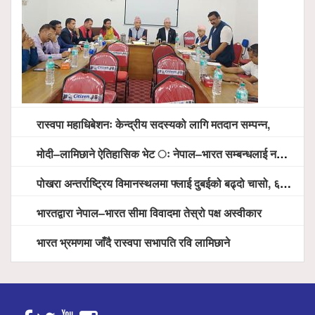
रास्वपा महाधिबेशनः केन्द्रीय सदस्यको लागि मतदान सम्पन्न,
मोदी–लामिछाने ऐतिहासिक भेट ः नेपाल–भारत सम्बन्धलाई नयाँ उचाइमा पु¥याउने साझा प्रतिबद्धता
पोखरा अन्तर्राष्ट्रिय विमानस्थलमा फ्लाई दुबईको बढ्दो चासो, ६ घण्टा लामो प्राविधिक निरीक्षणपछि दैनिक उडानको ढोका खुल्दै
भारतद्वारा नेपाल–भारत सीमा विवादमा तेस्रो पक्ष अस्वीकार
भारत भ्रमणमा जाँदै रास्वपा सभापति रवि लामिछाने