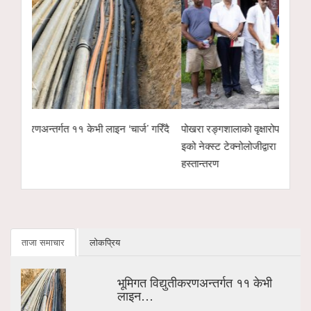
गरिँदै
पोखरा रङ्गशालाको वृक्षारोपण अभियानलाई सहयोगः हाम्रो
पोखरा उद्योग वाणिज्
इको नेक्स्ट टेक्नोलोजीद्वारा ४ सय केजी अर्गानिक मल
उम्मेदवारको सम्भाव
हस्तान्तरण
ताजा समाचार
लोकप्रिय
भूमिगत विद्युतीकरणअन्तर्गत ११ केभी
लाइन…