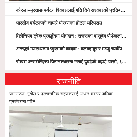
कोरला–मुस्ताङ पर्यटन विकासलाई गति दिने सरकारको प्रतिबद्धता, स्थानीय सरोकारवालासँग व्यापक छलफल
भारतीय पर्यटकको चापले पोखराका होटल भरिभराउ
मिलेनियम ट्रेक प्रवर्द्धनमा योगदान : राससका वासुदेव पौडेललाई ‘मिलेनियम ट्रेक अवार्ड’ प्रदान गरिने
अन्नपूर्ण म्याराथनमा जुम्लाको दबदबा : दलबहादुर र मञ्जु च्याम्पियन, नगदसहित भव्य सम्मान
पोखरा अन्तर्राष्ट्रिय विमानस्थलमा फ्लाई दुबईको बढ्दो चासो, ६ घण्टा लामो प्राविधिक निरीक्षणपछि दैनिक उडानको ढोका खुल्दै
राजनीति
जनसंख्या, भूगोल र प्रशासनिक सहजतालाई आधार बनाएर पालिका
पुनर्संरचना गरिने