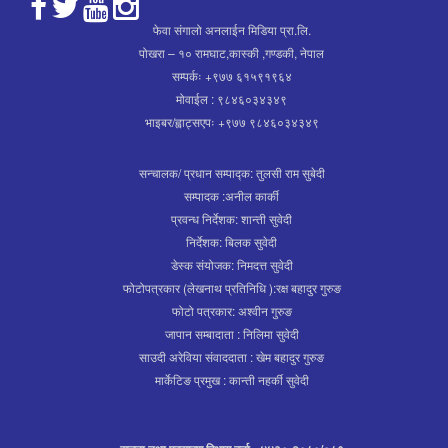
फेवा संगालो अनलाईन मिडिया प्रा.लि.
पोखरा – १० रामघाट,कास्की ,गण्डकी, नेपाल
सम्पर्कः +९७७ ६१५९१९६४
मोवाईल : ९८४६०३४३४९
भाइबर/ह्वाट्सएपः +९७७ ९८४६०३४३४९
सन्चालक/ प्रधान सम्पाद्क: तुलसी राम सुबेदी
सम्पादक :अनील कार्की
प्रवन्ध निर्देशक: शान्ती सुवेदी
निर्देशक: बिलक सुवेदी
डेस्क संयोजक: निमदत्त सुवेदी
फोटोपत्रकार (लेखनाथ प्रतिनिधि ):रक्ष बहादुर गुरुङ
फोटो पत्रकार: अश्वीन गुरुङ
जापान सम्बादाता : निलिमा सुवेदी
साउदी अरेविया संवाददाता : खेम बहादुर गुरुङ
मार्केटिङ प्रमुख : कान्ती नहर्की सुवेदी