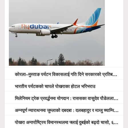
कोरला–मुस्ताङ पर्यटन विकासलाई गति दिने सरकारको प्रतिबद्धता, स्थानीय सरोकारवालासँग व्यापक छलफल
भारतीय पर्यटकको चापले पोखराका होटल भरिभराउ
मिलेनियम ट्रेक प्रवर्द्धनमा योगदान : राससका वासुदेव पौडेललाई ‘मिलेनियम ट्रेक अवार्ड’ प्रदान गरिने
अन्नपूर्ण म्याराथनमा जुम्लाको दबदबा : दलबहादुर र मञ्जु च्याम्पियन, नगदसहित भव्य सम्मान
पोखरा अन्तर्राष्ट्रिय विमानस्थलमा फ्लाई दुबईको बढ्दो चासो, ६ घण्टा लामो प्राविधिक निरीक्षणपछि दैनिक उडानको ढोका खुल्दै