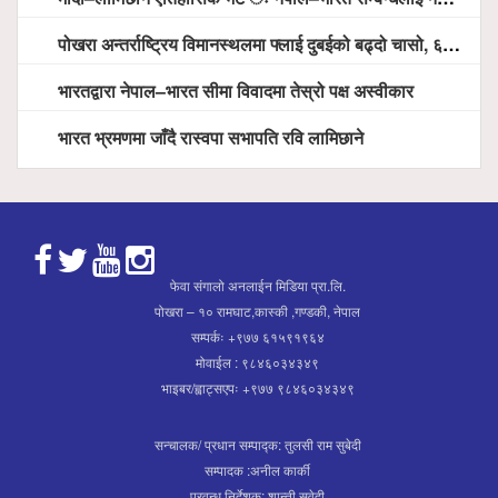
पोखरा अन्तर्राष्ट्रिय विमानस्थलमा फ्लाई दुबईको बढ्दो चासो, ६ घण्टा लामो प्राविधिक निरीक्षणपछि दैनिक उडानको ढोका खुल्दै
भारतद्वारा नेपाल–भारत सीमा विवादमा तेस्रो पक्ष अस्वीकार
भारत भ्रमणमा जाँदै रास्वपा सभापति रवि लामिछाने
फेवा संगालो अनलाईन मिडिया प्रा.लि.
पोखरा – १० रामघाट,कास्की ,गण्डकी, नेपाल
सम्पर्कः +९७७ ६१५९१९६४
मोवाईल : ९८४६०३४३४९
भाइबर/ह्वाट्सएपः +९७७ ९८४६०३४३४९
सन्चालक/ प्रधान सम्पाद्क: तुलसी राम सुबेदी
सम्पादक :अनील कार्की
प्रवन्ध निर्देशक: शान्ती सुवेदी