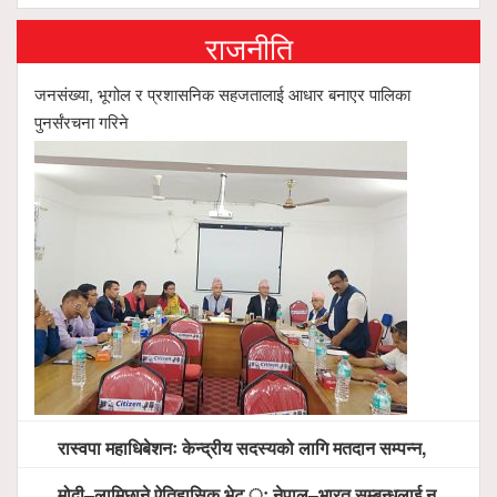
राजनीति
जनसंख्या, भूगोल र प्रशासनिक सहजतालाई आधार बनाएर पालिका
पुनर्संरचना गरिने
रास्वपा महाधिबेशनः केन्द्रीय सदस्यको लागि मतदान सम्पन्न,
मोदी–लामिछाने ऐतिहासिक भेट ः नेपाल–भारत सम्बन्धलाई नयाँ उचाइमा पु¥याउने साझा प्रतिबद्धता