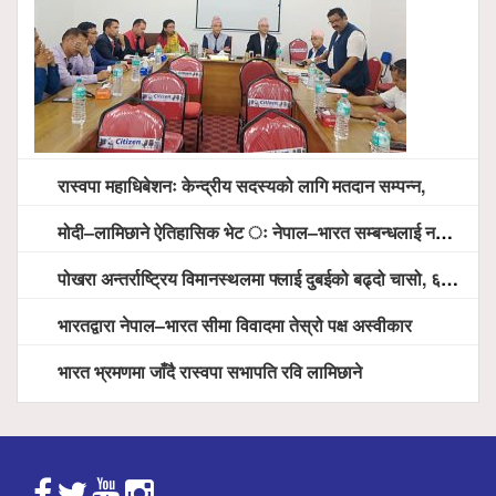
रास्वपा महाधिबेशनः केन्द्रीय सदस्यको लागि मतदान सम्पन्न,
मोदी–लामिछाने ऐतिहासिक भेट ः नेपाल–भारत सम्बन्धलाई नयाँ उचाइमा पु¥याउने साझा प्रतिबद्धता
पोखरा अन्तर्राष्ट्रिय विमानस्थलमा फ्लाई दुबईको बढ्दो चासो, ६ घण्टा लामो प्राविधिक निरीक्षणपछि दैनिक उडानको ढोका खुल्दै
भारतद्वारा नेपाल–भारत सीमा विवादमा तेस्रो पक्ष अस्वीकार
भारत भ्रमणमा जाँदै रास्वपा सभापति रवि लामिछाने