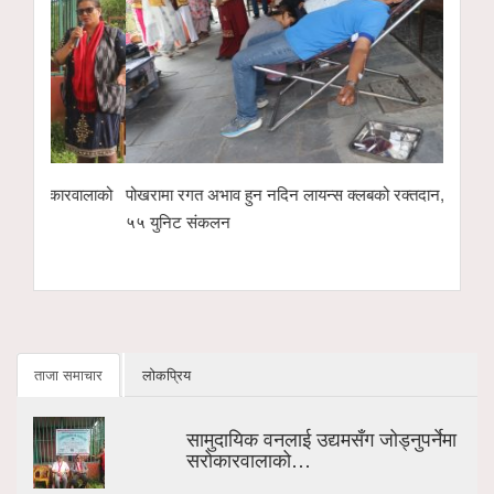
रवालाको
पोखरामा रगत अभाव हुन नदिन लायन्स क्लबको रक्तदान,
गीताञ्जली साहित्य प
५५ युनिट संकलन
पुरस्कारदेखि बालप्र
ताजा समाचार
लोकप्रिय
सामुदायिक वनलाई उद्यमसँग जोड्नुपर्नेमा
सरोकारवालाको…