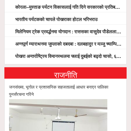
कोरला–मुस्ताङ पर्यटन विकासलाई गति दिने सरकारको प्रतिबद्धता, स्थानीय सरोकारवालासँग व्यापक छलफल
भारतीय पर्यटकको चापले पोखराका होटल भरिभराउ
मिलेनियम ट्रेक प्रवर्द्धनमा योगदान : राससका वासुदेव पौडेललाई ‘मिलेनियम ट्रेक अवार्ड’ प्रदान गरिने
अन्नपूर्ण म्याराथनमा जुम्लाको दबदबा : दलबहादुर र मञ्जु च्याम्पियन, नगदसहित भव्य सम्मान
पोखरा अन्तर्राष्ट्रिय विमानस्थलमा फ्लाई दुबईको बढ्दो चासो, ६ घण्टा लामो प्राविधिक निरीक्षणपछि दैनिक उडानको ढोका खुल्दै
राजनीति
जनसंख्या, भूगोल र प्रशासनिक सहजतालाई आधार बनाएर पालिका
पुनर्संरचना गरिने