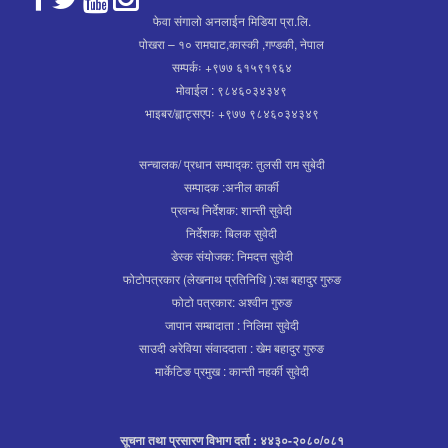
फेवा संगालो अनलाईन मिडिया प्रा.लि.
पोखरा – १० रामघाट,कास्की ,गण्डकी, नेपाल
सम्पर्कः +९७७ ६१५९१९६४
मोवाईल : ९८४६०३४३४९
भाइबर/ह्वाट्सएपः +९७७ ९८४६०३४३४९
सन्चालक/ प्रधान सम्पाद्क: तुलसी राम सुबेदी
सम्पादक :अनील कार्की
प्रवन्ध निर्देशक: शान्ती सुवेदी
निर्देशक: बिलक सुवेदी
डेस्क संयोजक: निमदत्त सुवेदी
फोटोपत्रकार (लेखनाथ प्रतिनिधि ):रक्ष बहादुर गुरुङ
फोटो पत्रकार: अश्वीन गुरुङ
जापान सम्बादाता : निलिमा सुवेदी
साउदी अरेविया संवाददाता : खेम बहादुर गुरुङ
मार्केटिङ प्रमुख : कान्ती नहर्की सुवेदी
सूचना तथा प्रसारण विभाग दर्ता : ४४३०-२०८०/०८१