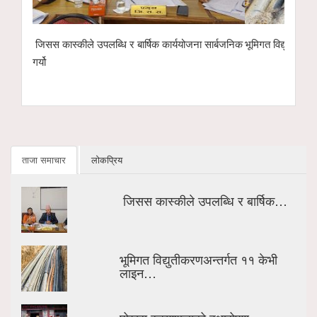
सार्बजनिक
भूमिगत विद्युतीकरणअन्तर्गत ११ केभी लाइन ‘चार्ज’ गरिँदै
पोखरा रङ्गशालाको
इको नेक्स्ट टेक्न
हस्तान्तरण
ताजा समाचार
लोकप्रिय
जिसस कास्कीले उपलब्धि र बार्षिक…
भूमिगत विद्युतीकरणअन्तर्गत ११ केभी
लाइन…