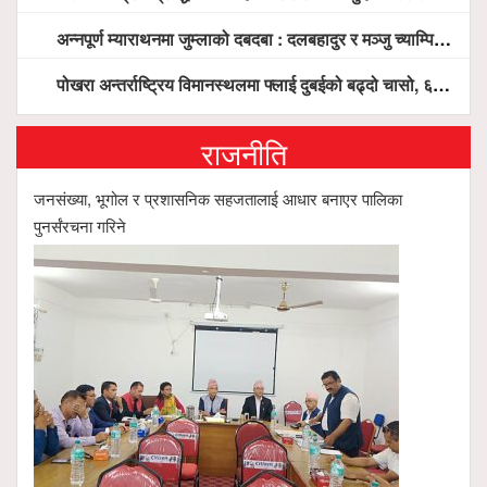
अन्नपूर्ण म्याराथनमा जुम्लाको दबदबा : दलबहादुर र मञ्जु च्याम्पियन, नगदसहित भव्य सम्मान
पोखरा अन्तर्राष्ट्रिय विमानस्थलमा फ्लाई दुबईको बढ्दो चासो, ६ घण्टा लामो प्राविधिक निरीक्षणपछि दैनिक उडानको ढोका खुल्दै
राजनीति
जनसंख्या, भूगोल र प्रशासनिक सहजतालाई आधार बनाएर पालिका
पुनर्संरचना गरिने