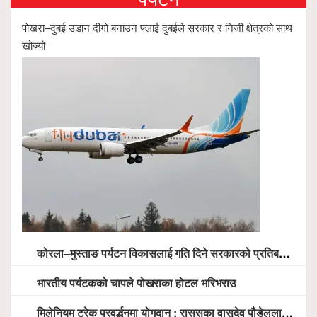
पोखरा–दुबई उडान दीगो बनाउन फ्लाई दुबईले सरकार र निजी क्षेत्रको साथ
खोज्यो
कोरला–मुस्ताङ पर्यटन विकासलाई गति दिने सरकारको प्रतिबद्धता, स्थानीय सरोकारवालासँग व्यापक छलफल
भारतीय पर्यटकको चापले पोखराका होटल भरिभराउ
मिलेनियम ट्रेक प्रवर्द्धनमा योगदान : राससका वासुदेव पौडेललाई ‘मिलेनियम ट्रेक अवार्ड’ प्रदान गरिने