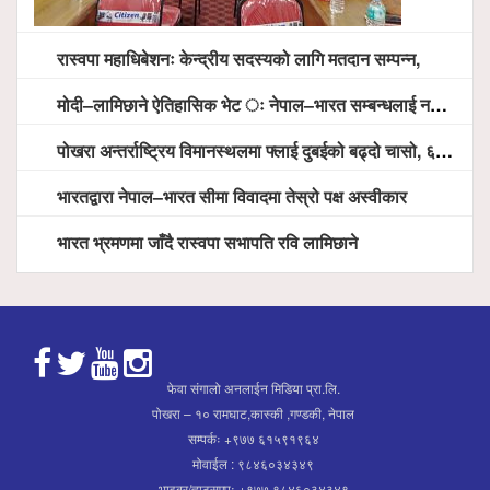
रास्वपा महाधिबेशनः केन्द्रीय सदस्यको लागि मतदान सम्पन्न,
मोदी–लामिछाने ऐतिहासिक भेट ः नेपाल–भारत सम्बन्धलाई नयाँ उचाइमा पु¥याउने साझा प्रतिबद्धता
पोखरा अन्तर्राष्ट्रिय विमानस्थलमा फ्लाई दुबईको बढ्दो चासो, ६ घण्टा लामो प्राविधिक निरीक्षणपछि दैनिक उडानको ढोका खुल्दै
भारतद्वारा नेपाल–भारत सीमा विवादमा तेस्रो पक्ष अस्वीकार
भारत भ्रमणमा जाँदै रास्वपा सभापति रवि लामिछाने
फेवा संगालो अनलाईन मिडिया प्रा.लि.
पोखरा – १० रामघाट,कास्की ,गण्डकी, नेपाल
सम्पर्कः +९७७ ६१५९१९६४
मोवाईल : ९८४६०३४३४९
भाइबर/ह्वाट्सएपः +९७७ ९८४६०३४३४९