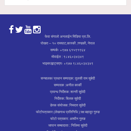
फेवा संगालो अनलाईन मिडिया प्रा.लि.
पोखरा – १० रामघाट,कास्की ,गण्डकी, नेपाल
सम्पर्कः +९७७ ६१५९१९६४
मोवाईल : ९८४६०३४३४९
भाइबर/ह्वाट्सएपः +९७७ ९८४६०३४३४९
सन्चालक/ प्रधान सम्पाद्क: तुलसी राम सुबेदी
सम्पादक :अनील कार्की
प्रवन्ध निर्देशक: शान्ती सुवेदी
निर्देशक: बिलक सुवेदी
डेस्क संयोजक: निमदत्त सुवेदी
फोटोपत्रकार (लेखनाथ प्रतिनिधि ):रक्ष बहादुर गुरुङ
फोटो पत्रकार: अश्वीन गुरुङ
जापान सम्बादाता : निलिमा सुवेदी