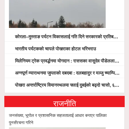
कोरला–मुस्ताङ पर्यटन विकासलाई गति दिने सरकारको प्रतिबद्धता, स्थानीय सरोकारवालासँग व्यापक छलफल
भारतीय पर्यटकको चापले पोखराका होटल भरिभराउ
मिलेनियम ट्रेक प्रवर्द्धनमा योगदान : राससका वासुदेव पौडेललाई ‘मिलेनियम ट्रेक अवार्ड’ प्रदान गरिने
अन्नपूर्ण म्याराथनमा जुम्लाको दबदबा : दलबहादुर र मञ्जु च्याम्पियन, नगदसहित भव्य सम्मान
पोखरा अन्तर्राष्ट्रिय विमानस्थलमा फ्लाई दुबईको बढ्दो चासो, ६ घण्टा लामो प्राविधिक निरीक्षणपछि दैनिक उडानको ढोका खुल्दै
राजनीति
जनसंख्या, भूगोल र प्रशासनिक सहजतालाई आधार बनाएर पालिका
पुनर्संरचना गरिने