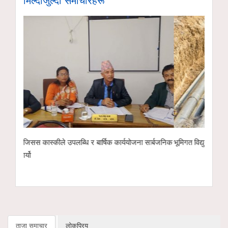
ार्बजनिक
भूमिगत विद्युतीकरणअन्तर्गत ११ केभी लाइन ‘चार्ज’ गरिँदै
पोखरा रङ्गशालाको 
इको नेक्स्ट टेक्नो
हस्तान्तरण
ताजा समाचार
लोकप्रिय