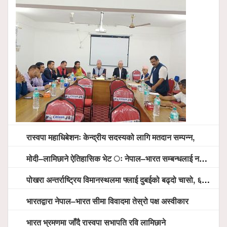
रास्वपा महाधिबेशनः केन्द्रीय सदस्यको लागि मतदान सम्पन्न,
मोदी–लामिछाने ऐतिहासिक भेट ः नेपाल–भारत सम्बन्धलाई नयाँ उचाइमा पु¥याउने साझा प्रतिबद्धता
पोखरा अन्तर्राष्ट्रिय विमानस्थलमा फ्लाई दुबईको बढ्दो चासो, ६ घण्टा लामो प्राविधिक निरीक्षणपछि दैनिक उडानको ढोका खुल्दै
भारतद्वारा नेपाल–भारत सीमा विवादमा तेस्रो पक्ष अस्वीकार
भारत भ्रमणमा जाँदै रास्वपा सभापति रवि लामिछाने