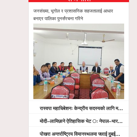
जनसंख्या, भूगोल र प्रशासनिक सहजतालाई आधार
बनाएर पालिका पुनर्संरचना गरिने
रास्वपा महाधिबेशनः केन्द्रीय सदस्यको लागि मतदान सम्पन्न,
मोदी–लामिछाने ऐतिहासिक भेट ः नेपाल–भारत सम्बन्धलाई नयाँ उचाइमा पु¥याउने साझा प्रतिबद्धता
पोखरा अन्तर्राष्ट्रिय विमानस्थलमा फ्लाई दुबईको बढ्दो चासो, ६ घण्टा लामो प्राविधिक निरीक्षणपछि दैनिक उडानको ढोका खुल्दै