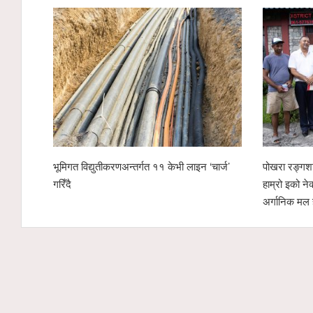
 सहयोगः
पोखरा उद्योग वाणिज्य संघको नेतृत्व दौड रोचक बन्दै,
स्याङ्जामा सा
ेजी
चार उम्मेदवारको सम्भावना
शान्ति ¥याली 