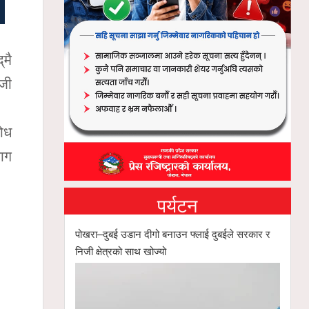
‌मै
ाजी
रोध
माग
पर्यटन
पोखरा–दुबई उडान दीगो बनाउन फ्लाई दुबईले सरकार र
निजी क्षेत्रको साथ खोज्यो