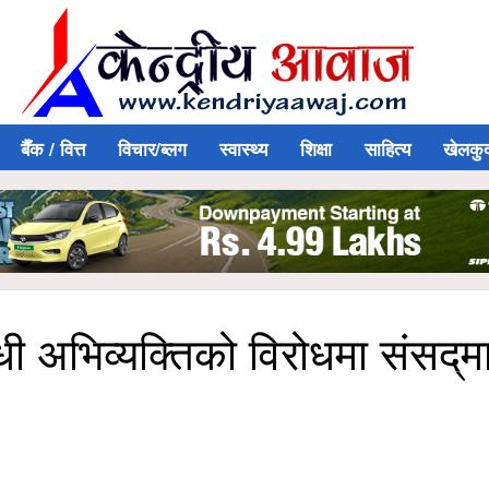
बैँक / वित्त
विचार/ब्लग
स्वास्थ्य
शिक्षा
साहित्य
खेलकु
धी अभिव्यक्तिको विरोधमा संसद्‌म