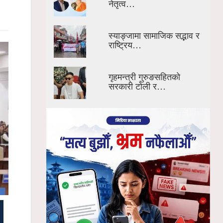
नेतृत्व…
स्याङ्जामा सामाजिक सद्भाव र
राष्ट्रिय…
गृहमन्त्री गुरुङसहितको
सरकारी टोली र…