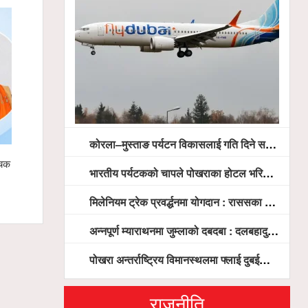
कोरला–मुस्ताङ पर्यटन विकासलाई गति दिने सरकारको प्रतिबद्धता, स्थानीय सरोकारवालासँग व्यापक छलफल
दूवादी
फोटोग्राफर संघ गण्डकीद्वारा राष्ट्रिय फोटो
भारतीय पर्यटकको चापले पोखराका होटल भरिभराउ
प्रतियोगिता घोषणा
मिलेनियम ट्रेक प्रवर्द्धनमा योगदान : राससका वासुदेव पौडेललाई ‘मिलेनियम ट्रेक अवार्ड’ प्रदान गरिने
अन्नपूर्ण म्याराथनमा जुम्लाको दबदबा : दलबहादुर र मञ्जु च्याम्पियन, नगदसहित भव्य सम्मान
पोखरा अन्तर्राष्ट्रिय विमानस्थलमा फ्लाई दुबईको बढ्दो चासो, ६ घण्टा लामो प्राविधिक निरीक्षणपछि दैनिक उडानको ढोका खुल्दै
राजनीति