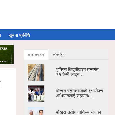
द
सूचना प्रविधि
ताजा समाचार
लोकप्रिय
भूमिगत विद्युतीकरणअन्तर्गत
११ केभी लाइन…
ा
पोखरा रङ्गशालाको वृक्षारोपण
अभियानलाई सहयोगः…
पोखरा उद्योग वाणिज्य संघको