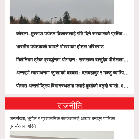
कोरला–मुस्ताङ पर्यटन विकासलाई गति दिने सरकारको प्रतिबद्धता, स्थानीय सरोकारवालासँग व्यापक छलफल
भारतीय पर्यटकको चापले पोखराका होटल भरिभराउ
मिलेनियम ट्रेक प्रवर्द्धनमा योगदान : राससका वासुदेव पौडेललाई ‘मिलेनियम ट्रेक अवार्ड’ प्रदान गरिने
अन्नपूर्ण म्याराथनमा जुम्लाको दबदबा : दलबहादुर र मञ्जु च्याम्पियन, नगदसहित भव्य सम्मान
पोखरा अन्तर्राष्ट्रिय विमानस्थलमा फ्लाई दुबईको बढ्दो चासो, ६ घण्टा लामो प्राविधिक निरीक्षणपछि दैनिक उडानको ढोका खुल्दै
राजनीति
जनसंख्या, भूगोल र प्रशासनिक सहजतालाई आधार बनाएर पालिका
पुनर्संरचना गरिने