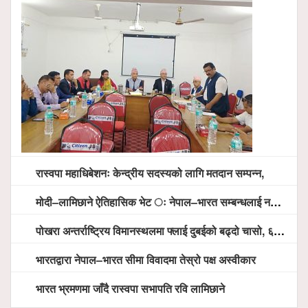
रास्वपा महाधिबेशनः केन्द्रीय सदस्यको लागि मतदान सम्पन्न,
मोदी–लामिछाने ऐतिहासिक भेट ः नेपाल–भारत सम्बन्धलाई नयाँ उचाइमा पु¥याउने साझा प्रतिबद्धता
पोखरा अन्तर्राष्ट्रिय विमानस्थलमा फ्लाई दुबईको बढ्दो चासो, ६ घण्टा लामो प्राविधिक निरीक्षणपछि दैनिक उडानको ढोका खुल्दै
भारतद्वारा नेपाल–भारत सीमा विवादमा तेस्रो पक्ष अस्वीकार
भारत भ्रमणमा जाँदै रास्वपा सभापति रवि लामिछाने