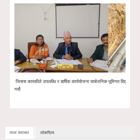
ार्बजनिक
भूमिगत विद्युतीकरणअन्तर्गत ११ केभी लाइन ‘चार्ज’ गरिँदै
पोखरा रङ्गशालाको 
इको नेक्स्ट टेक्नो
हस्तान्तरण
ताजा समाचार
लोकप्रिय