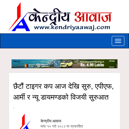
Toggle
naviga
छैटौं टाइगर कप आज देखि सुरु, एपीएफ,
आर्मी र न्यू डायमण्डको विजयी सुरुआत
-
केन्द्रीय आवाज
माघ १० गते २०८२ मा प्रकाशित