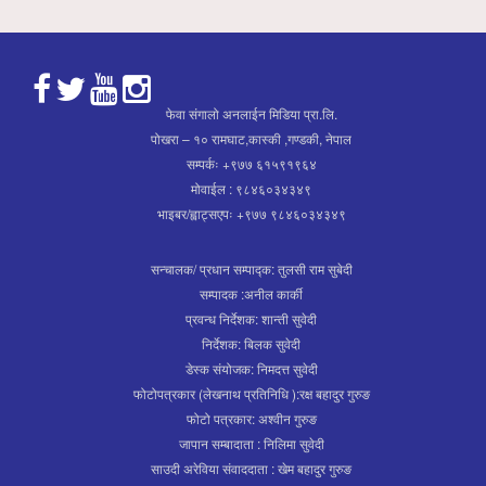
फेवा संगालो अनलाईन मिडिया प्रा.लि.
पोखरा – १० रामघाट,कास्की ,गण्डकी, नेपाल
सम्पर्कः +९७७ ६१५९१९६४
मोवाईल : ९८४६०३४३४९
भाइबर/ह्वाट्सएपः +९७७ ९८४६०३४३४९
सन्चालक/ प्रधान सम्पाद्क: तुलसी राम सुबेदी
सम्पादक :अनील कार्की
प्रवन्ध निर्देशक: शान्ती सुवेदी
निर्देशक: बिलक सुवेदी
डेस्क संयोजक: निमदत्त सुवेदी
फोटोपत्रकार (लेखनाथ प्रतिनिधि ):रक्ष बहादुर गुरुङ
फोटो पत्रकार: अश्वीन गुरुङ
जापान सम्बादाता : निलिमा सुवेदी
साउदी अरेविया संवाददाता : खेम बहादुर गुरुङ