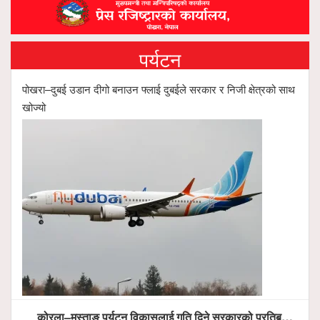
पर्यटन
पोखरा–दुबई उडान दीगो बनाउन फ्लाई दुबईले सरकार र निजी क्षेत्रको साथ
खोज्यो
कोरला–मुस्ताङ पर्यटन विकासलाई गति दिने सरकारको प्रतिबद्धता, स्थानीय सरोकारवालासँग व्यापक छलफल