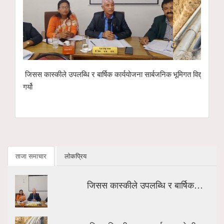
 सार्बजनिक
भूमिगत विद्युतीकरणअन्तर्गत ११ केभी लाइन ‘चार्ज’ गरिँदै
पोखरा रङ्गशालाक
इको नेक्स्ट टेक्
हस्तान्तरण
ताजा समाचार
लोकप्रिय
जिसस कास्कीले उपलब्धि र बार्षिक…