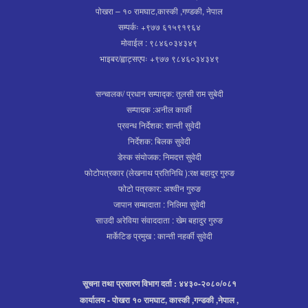
पोखरा – १० रामघाट,कास्की ,गण्डकी, नेपाल
सम्पर्कः +९७७ ६१५९१९६४
मोवाईल : ९८४६०३४३४९
भाइबर/ह्वाट्सएपः +९७७ ९८४६०३४३४९
सन्चालक/ प्रधान सम्पाद्क: तुलसी राम सुबेदी
सम्पादक :अनील कार्की
प्रवन्ध निर्देशक: शान्ती सुवेदी
निर्देशक: बिलक सुवेदी
डेस्क संयोजक: निमदत्त सुवेदी
फोटोपत्रकार (लेखनाथ प्रतिनिधि ):रक्ष बहादुर गुरुङ
फोटो पत्रकार: अश्वीन गुरुङ
जापान सम्बादाता : निलिमा सुवेदी
साउदी अरेविया संवाददाता : खेम बहादुर गुरुङ
मार्केटिङ प्रमुख : कान्ती नहर्की सुवेदी
सूचना तथा प्रसारण विभाग दर्ता : ४४३०-२०८०/०८१
कार्यालय - पोखरा १० रामघाट, कास्की ,गन्डकी ,नेपाल ,