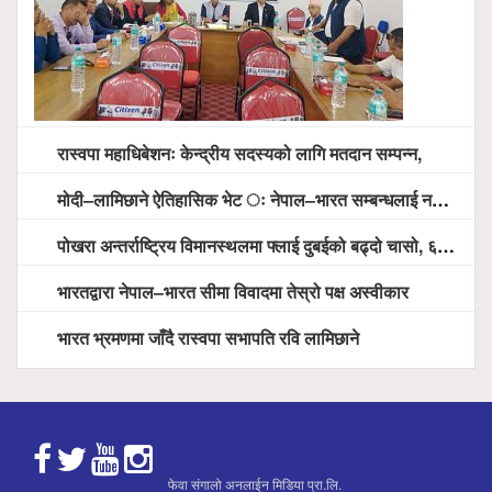
रास्वपा महाधिबेशनः केन्द्रीय सदस्यको लागि मतदान सम्पन्न,
मोदी–लामिछाने ऐतिहासिक भेट ः नेपाल–भारत सम्बन्धलाई नयाँ उचाइमा पु¥याउने साझा प्रतिबद्धता
पोखरा अन्तर्राष्ट्रिय विमानस्थलमा फ्लाई दुबईको बढ्दो चासो, ६ घण्टा लामो प्राविधिक निरीक्षणपछि दैनिक उडानको ढोका खुल्दै
भारतद्वारा नेपाल–भारत सीमा विवादमा तेस्रो पक्ष अस्वीकार
भारत भ्रमणमा जाँदै रास्वपा सभापति रवि लामिछाने
फेवा संगालो अनलाईन मिडिया प्रा.लि.