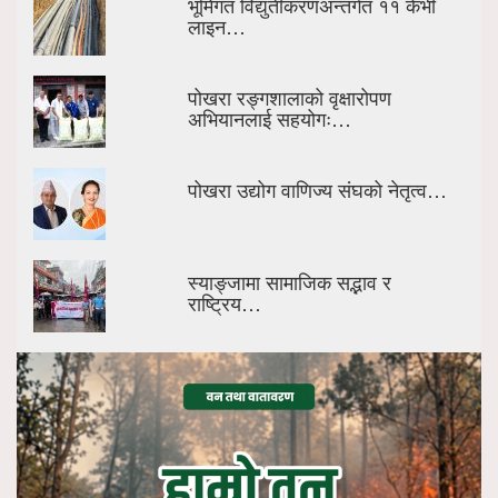
भूमिगत विद्युतीकरणअन्तर्गत ११ केभी
लाइन…
पोखरा रङ्गशालाको वृक्षारोपण
अभियानलाई सहयोगः…
पोखरा उद्योग वाणिज्य संघको नेतृत्व…
स्याङ्जामा सामाजिक सद्भाव र
राष्ट्रिय…