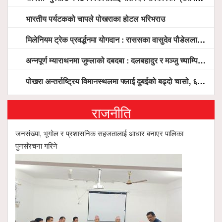
भारतीय पर्यटकको चापले पोखराका होटल भरिभराउ
मिलेनियम ट्रेक प्रवर्द्धनमा योगदान : राससका वासुदेव पौडेललाई ‘मिलेनियम ट्रेक अवार्ड’ प्रदान गरिने
अन्नपूर्ण म्याराथनमा जुम्लाको दबदबा : दलबहादुर र मञ्जु च्याम्पियन, नगदसहित भव्य सम्मान
पोखरा अन्तर्राष्ट्रिय विमानस्थलमा फ्लाई दुबईको बढ्दो चासो, ६ घण्टा लामो प्राविधिक निरीक्षणपछि दैनिक उडानको ढोका खुल्दै
राजनीति
जनसंख्या, भूगोल र प्रशासनिक सहजतालाई आधार बनाएर पालिका
पुनर्संरचना गरिने