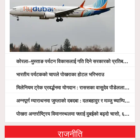
कोरला–मुस्ताङ पर्यटन विकासलाई गति दिने सरकारको प्रतिबद्धता, स्थानीय सरोकारवालासँग व्यापक छलफल
भारतीय पर्यटकको चापले पोखराका होटल भरिभराउ
मिलेनियम ट्रेक प्रवर्द्धनमा योगदान : राससका वासुदेव पौडेललाई ‘मिलेनियम ट्रेक अवार्ड’ प्रदान गरिने
अन्नपूर्ण म्याराथनमा जुम्लाको दबदबा : दलबहादुर र मञ्जु च्याम्पियन, नगदसहित भव्य सम्मान
पोखरा अन्तर्राष्ट्रिय विमानस्थलमा फ्लाई दुबईको बढ्दो चासो, ६ घण्टा लामो प्राविधिक निरीक्षणपछि दैनिक उडानको ढोका खुल्दै
राजनीति