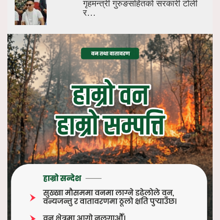
गृहमन्त्री गुरुङसहितको सरकारी टोली
र…