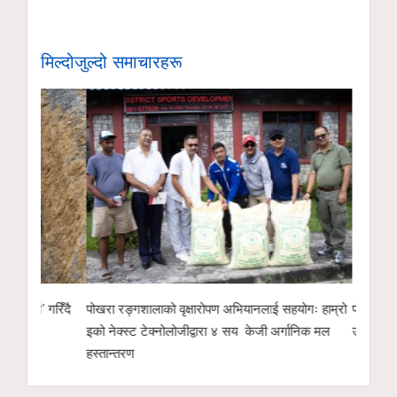
मिल्दोजुल्दो समाचारहरू
गरिँदै
पोखरा रङ्गशालाको वृक्षारोपण अभियानलाई सहयोगः हाम्रो
पोखरा उद्योग वाणिज्
इको नेक्स्ट टेक्नोलोजीद्वारा ४ सय केजी अर्गानिक मल
उम्मेदवारको सम्भाव
हस्तान्तरण