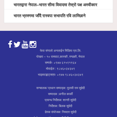
भारतद्वारा नेपाल–भारत सीमा विवादमा तेस्रो पक्ष अस्वीकार
भारत भ्रमणमा जाँदै रास्वपा सभापति रवि लामिछाने
फेवा संगालो अनलाईन मिडिया प्रा.लि.
पोखरा – १० रामघाट,कास्की ,गण्डकी, नेपाल
सम्पर्कः +९७७ ६१५९१९६४
मोवाईल : ९८४६०३४३४९
भाइबर/ह्वाट्सएपः +९७७ ९८४६०३४३४९
सन्चालक/ प्रधान सम्पाद्क: तुलसी राम सुबेदी
सम्पादक :अनील कार्की
प्रवन्ध निर्देशक: शान्ती सुवेदी
निर्देशक: बिलक सुवेदी
डेस्क संयोजक: निमदत्त सुवेदी