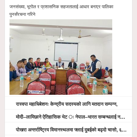
जनसंख्या, भूगोल र प्रशासनिक सहजतालाई आधार बनाएर पालिका
पुनर्संरचना गरिने
रास्वपा महाधिबेशनः केन्द्रीय सदस्यको लागि मतदान सम्पन्न,
मोदी–लामिछाने ऐतिहासिक भेट ः नेपाल–भारत सम्बन्धलाई नयाँ उचाइमा पु¥याउने साझा प्रतिबद्धता
पोखरा अन्तर्राष्ट्रिय विमानस्थलमा फ्लाई दुबईको बढ्दो चासो, ६ घण्टा लामो प्राविधिक निरीक्षणपछि दैनिक उडानको ढोका खुल्दै