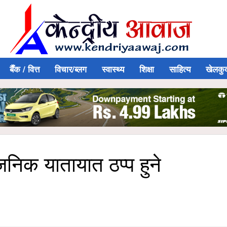
बैँक / वित्त
विचार/ब्लग
स्वास्थ्य
शिक्षा
साहित्य
खेलकु
जनिक यातायात ठप्प हुने