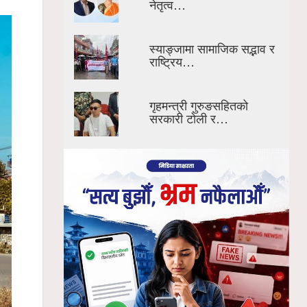
नेतृत्व…
स्याङ्जामा सामाजिक सद्भाव र
राष्ट्रिय…
गृहमन्त्री गुरुङसहितको
सरकारी टोली र…