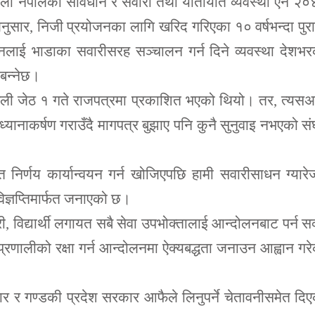
मावली नेपालको संविधान र सवारी तथा यातायात व्यवस्था ऐन २
सार, निजी प्रयोजनका लागि खरिद गरिएका १० वर्षभन्दा पुर
रीसाधनलाई भाडाका सवारीसरह सञ्चालन गर्न दिने व्यवस्था देशभ
 बन्नेछ।
यमावली जेठ १ गते राजपत्रमा प्रकाशित भएको थियो। तर, त्यस
कर्षण गराउँदै मागपत्र बुझाए पनि कुनै सुनुवाइ नभएको संघ
 निर्णय कार्यान्वयन गर्न खोजिएपछि हामी सवारीसाधन ग्यारे
िज्ञप्तिमार्फत जनाएको छ।
ी, विद्यार्थी लगायत सबै सेवा उपभोक्तालाई आन्दोलनबाट पर्न सक
 प्रणालीको रक्षा गर्न आन्दोलनमा ऐक्यबद्धता जनाउन आह्वान गर
कार र गण्डकी प्रदेश सरकार आफैले लिनुपर्ने चेतावनीसमेत दि