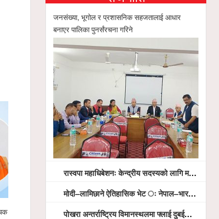
जनसंख्या, भूगोल र प्रशासनिक सहजतालाई आधार
बनाएर पालिका पुनर्संरचना गरिने
रास्वपा महाधिबेशनः केन्द्रीय सदस्यको लागि मतदान सम्पन्न,
मोदी–लामिछाने ऐतिहासिक भेट ः नेपाल–भारत सम्बन्धलाई नयाँ उचाइमा पु¥याउने साझा प्रतिबद्धता
स्याङ्जामा सामाजिक सद्भाव र राष्ट्रिय एकताका लागि
गृहमन्त्री गुरुङसहितको सर
पोखरा अन्तर्राष्ट्रिय विमानस्थलमा फ्लाई दुबईको बढ्दो चासो, ६ घण्टा लामो प्राविधिक निरीक्षणपछि दैनिक उडानको ढोका खुल्दै