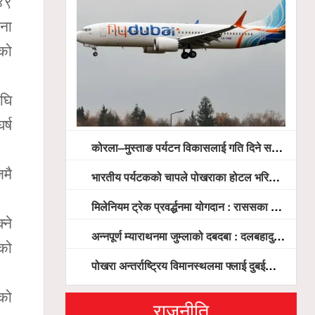
०४९
ाना
रको
अघि
र्ष
कोरला–मुस्ताङ पर्यटन विकासलाई गति दिने सरकारको प्रतिबद्धता, स्थानीय सरोकारवालासँग व्यापक छलफल
जमै
भारतीय पर्यटकको चापले पोखराका होटल भरिभराउ
मिलेनियम ट्रेक प्रवर्द्धनमा योगदान : राससका वासुदेव पौडेललाई ‘मिलेनियम ट्रेक अवार्ड’ प्रदान गरिने
्ने
अन्नपूर्ण म्याराथनमा जुम्लाको दबदबा : दलबहादुर र मञ्जु च्याम्पियन, नगदसहित भव्य सम्मान
ेको
पोखरा अन्तर्राष्ट्रिय विमानस्थलमा फ्लाई दुबईको बढ्दो चासो, ६ घण्टा लामो प्राविधिक निरीक्षणपछि दैनिक उडानको ढोका खुल्दै
एको
राजनीति