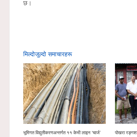
छ।
मिल्दोजुल्दो समाचारहरू
भूमिगत विद्युतीकरणअन्तर्गत ११ केभी लाइन ‘चार्ज’
पोखरा रङ्गशालाको वृक्षा