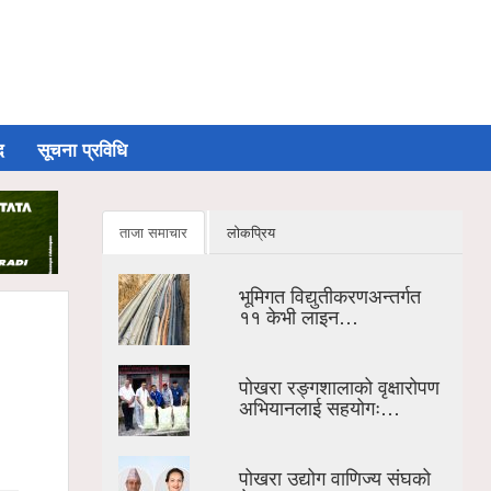
द
सूचना प्रविधि
ताजा समाचार
लोकप्रिय
भूमिगत विद्युतीकरणअन्तर्गत
११ केभी लाइन…
पोखरा रङ्गशालाको वृक्षारोपण
अभियानलाई सहयोगः…
पोखरा उद्योग वाणिज्य संघको