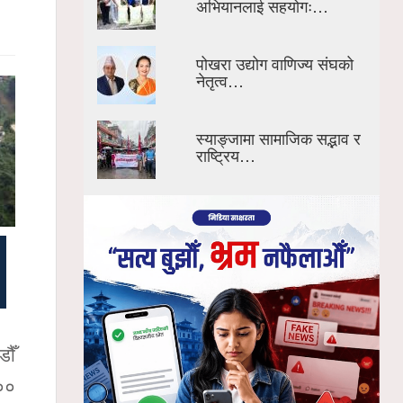
अभियानलाई सहयोगः…
पोखरा उद्योग वाणिज्य संघको
नेतृत्व…
स्याङ्जामा सामाजिक सद्भाव र
राष्ट्रिय…
ौँ
ः००