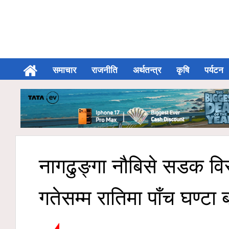
समाचार
राजनीति
अर्थतन्त्र
कृषि
पर्यटन
नागढुङ्गा नौबिसे सडक वि
गतेसम्म रातिमा पाँच घण्टा ब