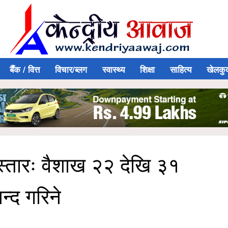
बैँक / वित्त
विचार/ब्लग
स्वास्थ्य
शिक्षा
साहित्य
खेलकु
स्तारः वैशाख २२ देखि ३१
न्द गरिने