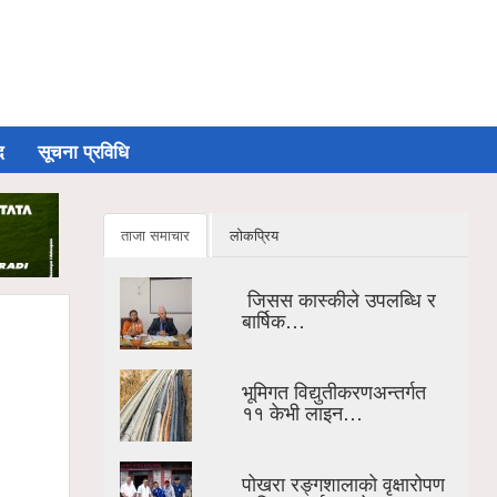
द
सूचना प्रविधि
ताजा समाचार
लोकप्रिय
जिसस कास्कीले उपलब्धि र
बार्षिक…
भूमिगत विद्युतीकरणअन्तर्गत
११ केभी लाइन…
पोखरा रङ्गशालाको वृक्षारोपण