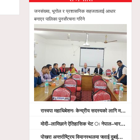
जनसंख्या, भूगोल र प्रशासनिक सहजतालाई आधार
बनाएर पालिका पुनर्संरचना गरिने
रास्वपा महाधिबेशनः केन्द्रीय सदस्यको लागि मतदान सम्पन्न,
मोदी–लामिछाने ऐतिहासिक भेट ः नेपाल–भारत सम्बन्धलाई नयाँ उचाइमा पु¥याउने साझा प्रतिबद्धता
पोखरा अन्तर्राष्ट्रिय विमानस्थलमा फ्लाई दुबईको बढ्दो चासो, ६ घण्टा लामो प्राविधिक निरीक्षणपछि दैनिक उडानको ढोका खुल्दै