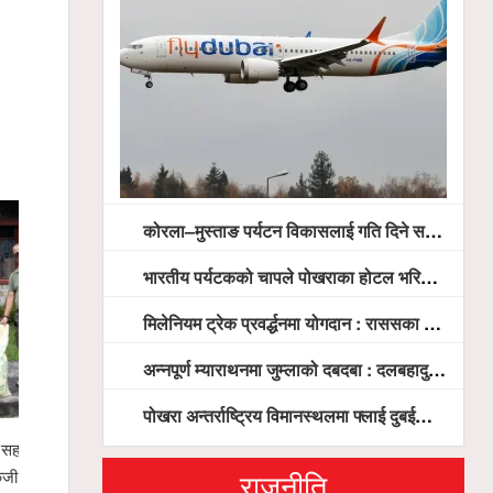
कोरला–मुस्ताङ पर्यटन विकासलाई गति दिने सरकारको प्रतिबद्धता, स्थानीय सरोकारवालासँग व्यापक छलफल
भारतीय पर्यटकको चापले पोखराका होटल भरिभराउ
मिलेनियम ट्रेक प्रवर्द्धनमा योगदान : राससका वासुदेव पौडेललाई ‘मिलेनियम ट्रेक अवार्ड’ प्रदान गरिने
अन्नपूर्ण म्याराथनमा जुम्लाको दबदबा : दलबहादुर र मञ्जु च्याम्पियन, नगदसहित भव्य सम्मान
पोखरा अन्तर्राष्ट्रिय विमानस्थलमा फ्लाई दुबईको बढ्दो चासो, ६ घण्टा लामो प्राविधिक निरीक्षणपछि दैनिक उडानको ढोका खुल्दै
ई सहयोगः
पोखरा उद्योग वाणिज्य संघको नेतृत्व दौड रोचक बन्दै,
स्याङ्जामा स
राजनीति
केजी
चार उम्मेदवारको सम्भावना
शान्ति ¥याली 