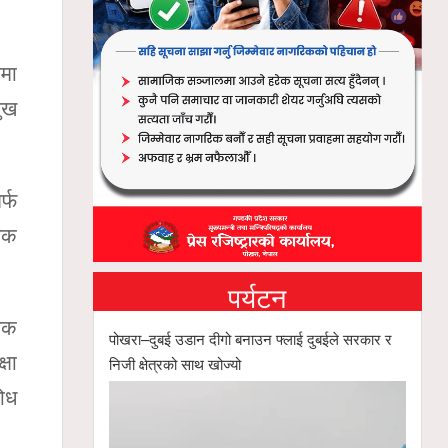
िमा
ुख
र्फ
डक
पर्यटन
पिक
पोखरा–दुबई उडान दीगो बनाउन फ्लाई दुबईले सरकार र
्षा
निजी क्षेत्रको साथ खोज्यो
ोध