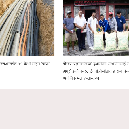
वाणिज्य संघको नेतृत्व दौड रोचक बन्दै,
स्याङ्जामा सामाजिक सद्भाव र राष्ट्रिय ए
को सम्भावना
शान्ति ¥याली सम्पन्न