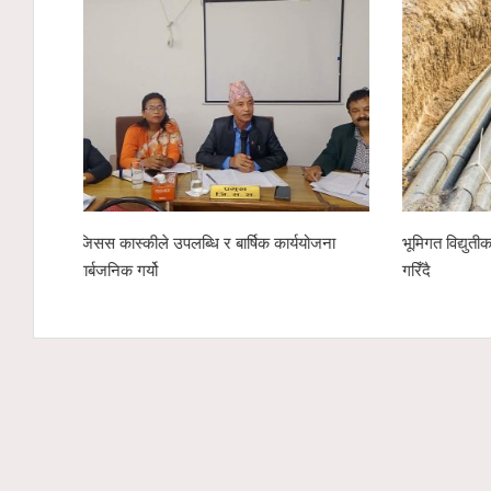
चार्ज’
पोखरा रङ्गशालाको वृक्षारोपण अभियानलाई सहयोगः
पोखरा उद्योग 
हाम्रो इको नेक्स्ट टेक्नोलोजीद्वारा ४ सय केजी
चार उम्मेदवार
अर्गानिक मल हस्तान्तरण