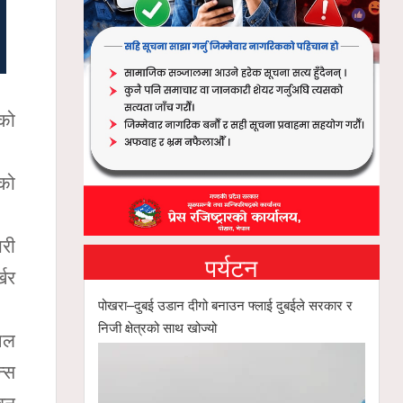
को
लको
ारी
पर्यटन
्खर
पोखरा–दुबई उडान दीगो बनाउन फ्लाई दुबईले सरकार र
निजी क्षेत्रको साथ खोज्यो
ुशल
न्स