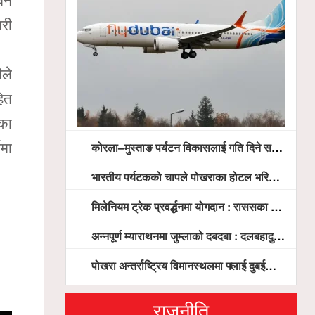
तवन
ारी
ीले
हित
ाका
कोरला–मुस्ताङ पर्यटन विकासलाई गति दिने सरकारको प्रतिबद्धता, स्थानीय सरोकारवालासँग व्यापक छलफल
णमा
भारतीय पर्यटकको चापले पोखराका होटल भरिभराउ
मिलेनियम ट्रेक प्रवर्द्धनमा योगदान : राससका वासुदेव पौडेललाई ‘मिलेनियम ट्रेक अवार्ड’ प्रदान गरिने
अन्नपूर्ण म्याराथनमा जुम्लाको दबदबा : दलबहादुर र मञ्जु च्याम्पियन, नगदसहित भव्य सम्मान
पोखरा अन्तर्राष्ट्रिय विमानस्थलमा फ्लाई दुबईको बढ्दो चासो, ६ घण्टा लामो प्राविधिक निरीक्षणपछि दैनिक उडानको ढोका खुल्दै
राजनीति