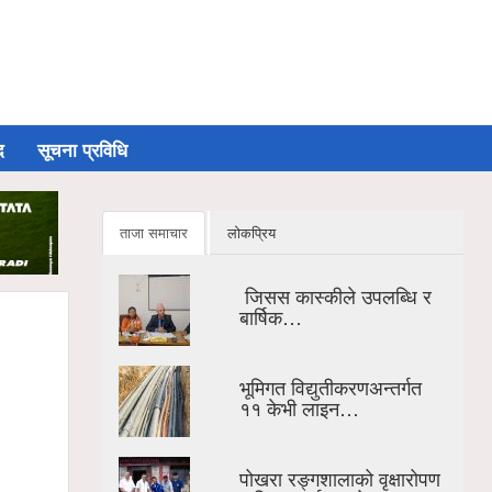
द
सूचना प्रविधि
ताजा समाचार
लोकप्रिय
जिसस कास्कीले उपलब्धि र
बार्षिक…
भूमिगत विद्युतीकरणअन्तर्गत
११ केभी लाइन…
पोखरा रङ्गशालाको वृक्षारोपण