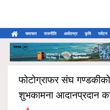
समाचार
राजनीति
अर्थतन्त्र
कृषि
पर्यटन
फोटोग्राफर संघ गण्डकीकोे 
शुभकामना आदानप्रदान कार