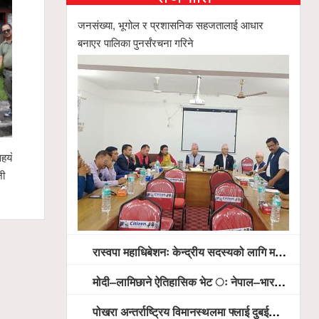
जनसंख्या, भूगोल र प्रशासनिक सहजतालाई आधार
बनाएर पालिका पुनर्संरचना गरिने
कताका लागि
गृहमन्त्री गुरुङसहितको सरकारी टोली र हिन्दूवादी
प्रतिनिधिबीच १३ बुँदे सहमति
रास्वपा महाधिबेशनः केन्द्रीय सदस्यको लागि मतदान सम्पन्न,
मोदी–लामिछाने ऐतिहासिक भेट ः नेपाल–भारत सम्बन्धलाई नयाँ उचाइमा पु¥याउने साझा प्रतिबद्धता
पोखरा अन्तर्राष्ट्रिय विमानस्थलमा फ्लाई दुबईको बढ्दो चासो, ६ घण्टा लामो प्राविधिक निरीक्षणपछि दैनिक उडानको ढोका खुल्दै