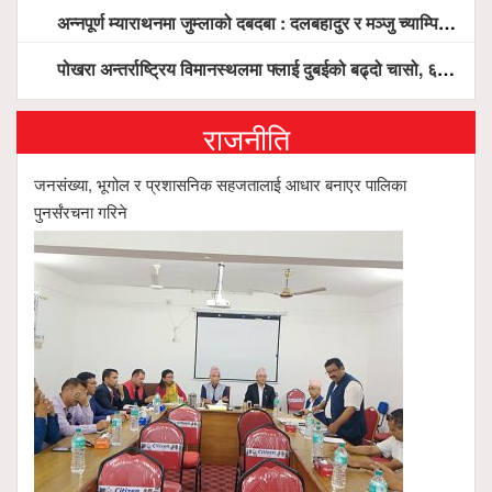
अन्नपूर्ण म्याराथनमा जुम्लाको दबदबा : दलबहादुर र मञ्जु च्याम्पियन, नगदसहित भव्य सम्मान
पोखरा अन्तर्राष्ट्रिय विमानस्थलमा फ्लाई दुबईको बढ्दो चासो, ६ घण्टा लामो प्राविधिक निरीक्षणपछि दैनिक उडानको ढोका खुल्दै
राजनीति
जनसंख्या, भूगोल र प्रशासनिक सहजतालाई आधार बनाएर पालिका
पुनर्संरचना गरिने