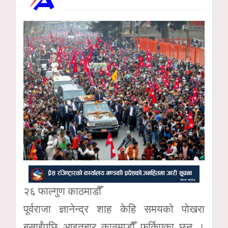
२६ फाल्गुण काठमाडौँ
पूर्वराजा ज्ञानेन्द्र शाह केहि समयको पोखरा
बसाईंपछि आइतबार काठमाडौँ फर्किएका छन ।