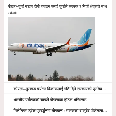
पोखरा–दुबई उडान दीगो बनाउन फ्लाई दुबईले सरकार र निजी क्षेत्रको साथ
खोज्यो
कोरला–मुस्ताङ पर्यटन विकासलाई गति दिने सरकारको प्रतिबद्धता, स्थानीय सरोकारवालासँग व्यापक छलफल
भारतीय पर्यटकको चापले पोखराका होटल भरिभराउ
मिलेनियम ट्रेक प्रवर्द्धनमा योगदान : राससका वासुदेव पौडेललाई ‘मिलेनियम ट्रेक अवार्ड’ प्रदान गरिने