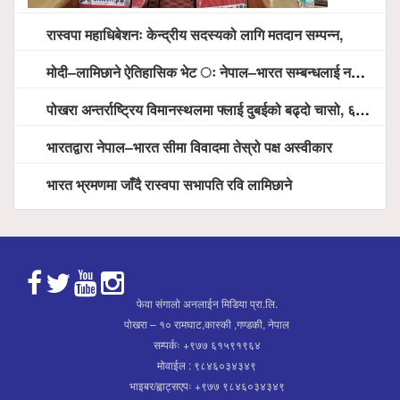
रास्वपा महाधिबेशनः केन्द्रीय सदस्यको लागि मतदान सम्पन्न,
मोदी–लामिछाने ऐतिहासिक भेट ः नेपाल–भारत सम्बन्धलाई नयाँ उचाइमा पु¥याउने साझा प्रतिबद्धता
पोखरा अन्तर्राष्ट्रिय विमानस्थलमा फ्लाई दुबईको बढ्दो चासो, ६ घण्टा लामो प्राविधिक निरीक्षणपछि दैनिक उडानको ढोका खुल्दै
भारतद्वारा नेपाल–भारत सीमा विवादमा तेस्रो पक्ष अस्वीकार
भारत भ्रमणमा जाँदै रास्वपा सभापति रवि लामिछाने
फेवा संगालो अनलाईन मिडिया प्रा.लि.
पोखरा – १० रामघाट,कास्की ,गण्डकी, नेपाल
सम्पर्कः +९७७ ६१५९१९६४
मोवाईल : ९८४६०३४३४९
भाइबर/ह्वाट्सएपः +९७७ ९८४६०३४३४९