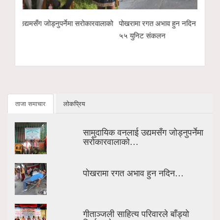
रवालाको
पोखरामा रगत अभाव हुन नदिन लायन्स क्लबको रक्तदान,
गीताञ्जली साहित्य प
५५ युनिट संकलन
पुरस्कारदेखि बालप्र
ताजा समाचार
लोकप्रिय
सामुदायिक वनलाई उद्यमसँग जोड्नुपर्नेमा
सरोकारवालाको…
पोखरामा रगत अभाव हुन नदिन…
गीताञ्जली साहित्य परिवारले बाँड्यो