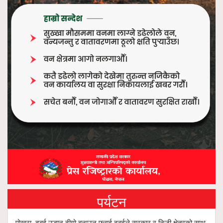
पर्यटन
पोखरा–दुबई उडान दीगो बनाउन फ्लाई दुबईले सरकार र निजी क्षेत्रको साथ