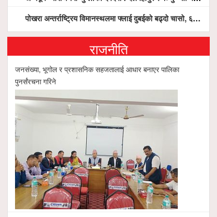
पोखरा अन्तर्राष्ट्रिय विमानस्थलमा फ्लाई दुबईको बढ्दो चासो, ६ घण्टा लामो प्राविधिक निरीक्षणपछि दैनिक उडानको ढोका खुल्दै
राजनीति
जनसंख्या, भूगोल र प्रशासनिक सहजतालाई आधार बनाएर पालिका
पुनर्संरचना गरिने