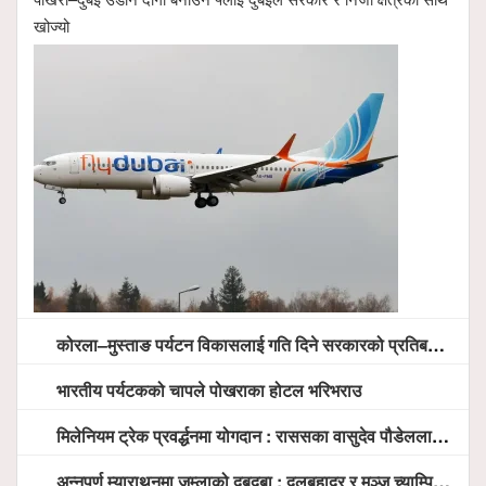
खोज्यो
कोरला–मुस्ताङ पर्यटन विकासलाई गति दिने सरकारको प्रतिबद्धता, स्थानीय सरोकारवालासँग व्यापक छलफल
भारतीय पर्यटकको चापले पोखराका होटल भरिभराउ
मिलेनियम ट्रेक प्रवर्द्धनमा योगदान : राससका वासुदेव पौडेललाई ‘मिलेनियम ट्रेक अवार्ड’ प्रदान गरिने
अन्नपूर्ण म्याराथनमा जुम्लाको दबदबा : दलबहादुर र मञ्जु च्याम्पियन, नगदसहित भव्य सम्मान