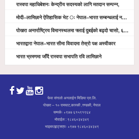
रास्वपा महाधिबेशनः केन्द्रीय सदस्यको लागि मतदान सम्पन्न,
मोदी–लामिछाने ऐतिहासिक भेट ः नेपाल–भारत सम्बन्धलाई नयाँ उचाइमा पु¥याउने साझा प्रतिबद्धता
पोखरा अन्तर्राष्ट्रिय विमानस्थलमा फ्लाई दुबईको बढ्दो चासो, ६ घण्टा लामो प्राविधिक निरीक्षणपछि दैनिक उडानको ढोका खुल्दै
भारतद्वारा नेपाल–भारत सीमा विवादमा तेस्रो पक्ष अस्वीकार
भारत भ्रमणमा जाँदै रास्वपा सभापति रवि लामिछाने
फेवा संगालो अनलाईन मिडिया प्रा.लि.
पोखरा – १० रामघाट,कास्की ,गण्डकी, नेपाल
सम्पर्कः +९७७ ६१५९१९६४
मोवाईल : ९८४६०३४३४९
भाइबर/ह्वाट्सएपः +९७७ ९८४६०३४३४९