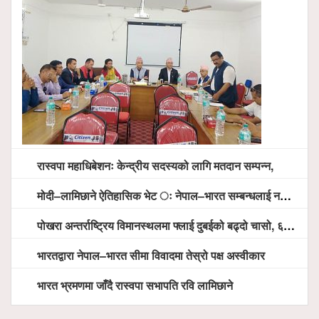
रास्वपा महाधिबेशनः केन्द्रीय सदस्यको लागि मतदान सम्पन्न,
मोदी–लामिछाने ऐतिहासिक भेट ः नेपाल–भारत सम्बन्धलाई नयाँ उचाइमा पु¥याउने साझा प्रतिबद्धता
पोखरा अन्तर्राष्ट्रिय विमानस्थलमा फ्लाई दुबईको बढ्दो चासो, ६ घण्टा लामो प्राविधिक निरीक्षणपछि दैनिक उडानको ढोका खुल्दै
भारतद्वारा नेपाल–भारत सीमा विवादमा तेस्रो पक्ष अस्वीकार
भारत भ्रमणमा जाँदै रास्वपा सभापति रवि लामिछाने