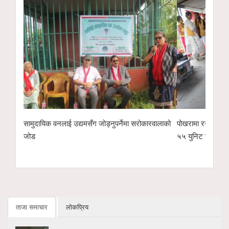
नेमा सरोकारवालाको
पोखरामा रगत अभाव हुन नदिन लायन्स क्लबको रक्तदान,
गीताञ्जल
५५ युनिट संकलन
पुरस्का
ताजा समाचार
लोकप्रिय