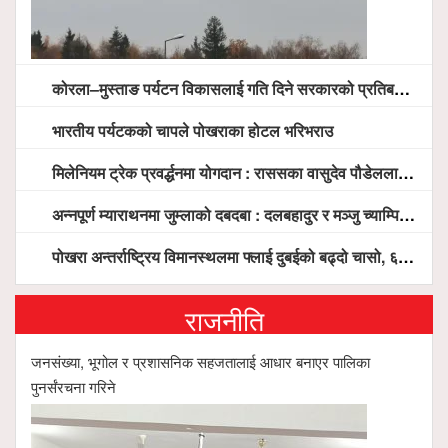
कोरला–मुस्ताङ पर्यटन विकासलाई गति दिने सरकारको प्रतिबद्धता, स्थानीय सरोकारवालासँग व्यापक छलफल
भारतीय पर्यटकको चापले पोखराका होटल भरिभराउ
मिलेनियम ट्रेक प्रवर्द्धनमा योगदान : राससका वासुदेव पौडेललाई ‘मिलेनियम ट्रेक अवार्ड’ प्रदान गरिने
अन्नपूर्ण म्याराथनमा जुम्लाको दबदबा : दलबहादुर र मञ्जु च्याम्पियन, नगदसहित भव्य सम्मान
पोखरा अन्तर्राष्ट्रिय विमानस्थलमा फ्लाई दुबईको बढ्दो चासो, ६ घण्टा लामो प्राविधिक निरीक्षणपछि दैनिक उडानको ढोका खुल्दै
राजनीति
जनसंख्या, भूगोल र प्रशासनिक सहजतालाई आधार बनाएर पालिका
पुनर्संरचना गरिने