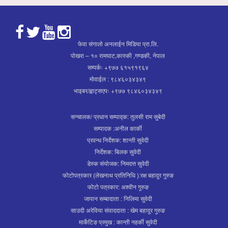
फेवा संगालो अनलाईन मिडिया प्रा.लि.
पोखरा – १० रामघाट,कास्की ,गण्डकी, नेपाल
सम्पर्कः +९७७ ६१५९१९६४
मोवाईल : ९८४६०३४३४९
भाइबर/ह्वाट्सएपः +९७७ ९८४६०३४३४९
सन्चालक/ प्रधान सम्पाद्क: तुलसी राम सुबेदी
सम्पादक :अनील कार्की
प्रवन्ध निर्देशक: शान्ती सुवेदी
निर्देशक: बिलक सुवेदी
डेस्क संयोजक: निमदत्त सुवेदी
फोटोपत्रकार (लेखनाथ प्रतिनिधि ):रक्ष बहादुर गुरुङ
फोटो पत्रकार: अश्वीन गुरुङ
जापान सम्बादाता : निलिमा सुवेदी
साउदी अरेविया संवाददाता : खेम बहादुर गुरुङ
मार्केटिङ प्रमुख : कान्ती नहर्की सुवेदी