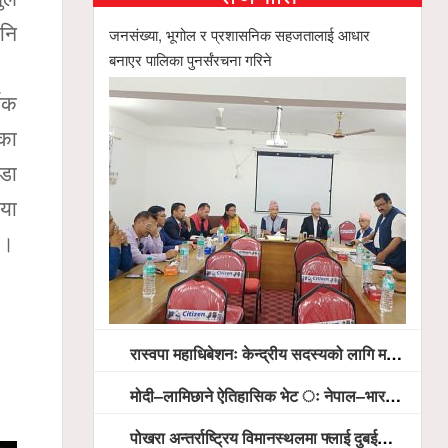
पनि
जनसंख्या, भूगोल र प्रशासनिक सहजतालाई आधार
बनाएर पालिका पुनर्संरचना गरिने
मिक
 का
वडा
िया
 ।
रास्वपा महाधिबेशनः केन्द्रीय सदस्यको लागि मतदान सम्पन्न,
मोदी–लामिछाने ऐतिहासिक भेट ः नेपाल–भारत सम्बन्धलाई नयाँ उचाइमा पु¥याउने साझा प्रतिबद्धता
पोखरा अन्तर्राष्ट्रिय विमानस्थलमा फ्लाई दुबईको बढ्दो चासो, ६ घण्टा लामो प्राविधिक निरीक्षणपछि दैनिक उडानको ढोका खुल्दै