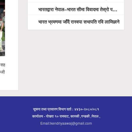
भारतद्वारा नेपाल–भारत सीमा विवादमा तेस्रो पक्ष अस्वीकार
भारत भ्रमणमा जाँदै रास्वपा सभापति रवि लामिछाने
ामा सामाजिक सद्भाव र राष्ट्रिय एकताका लागि
गृहमन्त्री गुरुङसहितको सरकारी टोली 
याली सम्पन्न
प्रतिनिधिबीच १३ बुँदे सहमति
सूचना तथा प्रसारण विभाग दर्ता : ४४३०-२०८०/०८१
कार्यालय - पोखरा १० रामघाट, कास्की ,गन्डकी ,नेपाल ,
Email:kendriyaawaj@gmail.com