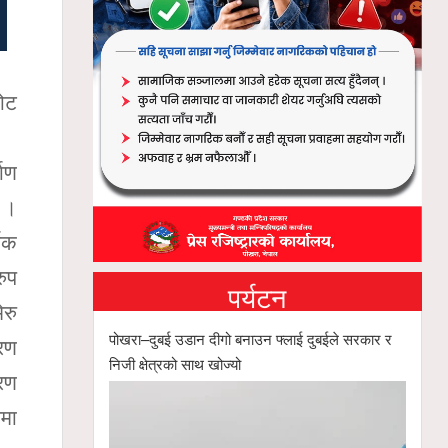
कोट
माण
 ।
मिक
रुप
पर्यटन
ेरु
पोखरा–दुबई उडान दीगो बनाउन फ्लाई दुबईले सरकार र
्रण
निजी क्षेत्रको साथ खोज्यो
गरण
पमा