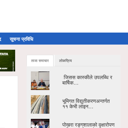
द
सूचना प्रविधि
ताजा समाचार
लोकप्रिय
जिसस कास्कीले उपलब्धि र
बार्षिक…
भूमिगत विद्युतीकरणअन्तर्गत
११ केभी लाइन…
पोखरा रङ्गशालाको वृक्षारोपण