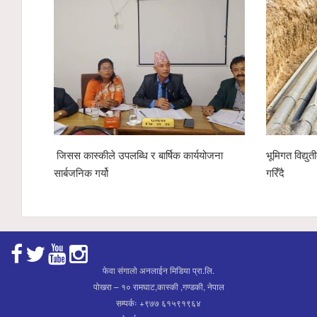
िद्युतीकरणअन्तर्गत ११ केभी लाइन ‘चार्ज’
पोखरा रङ्गशालाको वृक्षारोपण अभिय
हाम्रो इको नेक्स्ट टेक्नोलोजीद्वारा ४
अर्गानिक मल हस्तान्तरण
फेवा संगालो अनलाईन मिडिया प्रा.लि.
पोखरा – १० रामघाट,कास्की ,गण्डकी, नेपाल
सम्पर्कः +९७७ ६१५९१९६४