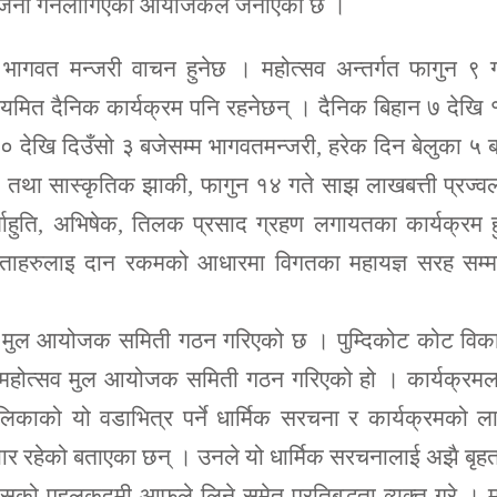
 आयोजना गर्नलागिएको आयोजकले जनाएको छ ।
भागवत मन्जरी वाचन हुनेछ । महोत्सव अन्तर्गत फागुन ९ ग
नियमित दैनिक कार्यक्रम पनि रहनेछन् । दैनिक बिहान ७ देखि
१० देखि दिउँसो ३ बजेसम्म भागवतमन्जरी, हरेक दिन बेलुका ५ 
्य तथा सास्कृतिक झाकी, फागुन १४ गते साझ लाखबत्ती प्रज्
्णाहुति, अभिषेक, तिलक प्रसाद ग्रहण लगायतका कार्यक्रम ह
ाताहरुलाइ दान रकमको आधारमा विगतका महायज्ञ सरह सम्म
१९० मुल आयोजक समिती गठन गरिएको छ । पुम्दिकोट कोट विक
ामा महोत्सव मुल आयोजक समिती गठन गरिएको हो । कार्यक्रम
लिकाको यो वडाभित्र पर्ने धार्मिक सरचना र कार्यक्रमको ल
 तयार रहेको बताएका छन् । उनले यो धार्मिक सरचनालाई अझै बृहत
यसको पहलकदमी आफुले लिने समेत प्रतिबद्धता व्यक्त गरे । 