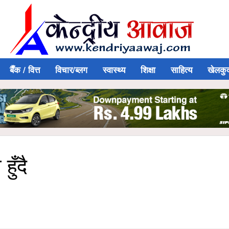
बैँक / वित्त
विचार/ब्लग
स्वास्थ्य
शिक्षा
साहित्य
खेलकु
हुँदै