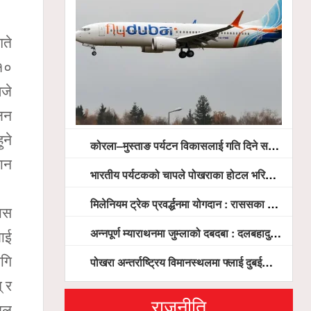
ते
 १०
बजे
वलन
ुने
कोरला–मुस्ताङ पर्यटन विकासलाई गति दिने सरकारको प्रतिबद्धता, स्थानीय सरोकारवालासँग व्यापक छलफल
ान
भारतीय पर्यटकको चापले पोखराका होटल भरिभराउ
मिलेनियम ट्रेक प्रवर्द्धनमा योगदान : राससका वासुदेव पौडेललाई ‘मिलेनियम ट्रेक अवार्ड’ प्रदान गरिने
ास
अन्नपूर्ण म्याराथनमा जुम्लाको दबदबा : दलबहादुर र मञ्जु च्याम्पियन, नगदसहित भव्य सम्मान
लाई
ागि
पोखरा अन्तर्राष्ट्रिय विमानस्थलमा फ्लाई दुबईको बढ्दो चासो, ६ घण्टा लामो प्राविधिक निरीक्षणपछि दैनिक उडानको ढोका खुल्दै
् र
राजनीति
मुल