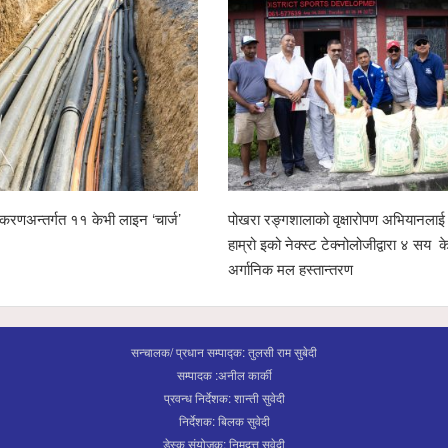
ानलाई सहयोगः
पोखरा उद्योग वाणिज्य संघको नेतृत्व दौड रोचक बन्दै,
स्याङ्ज
 सय केजी
चार उम्मेदवारको सम्भावना
शान्ति ¥
सन्चालक/ प्रधान सम्पाद्क: तुलसी राम सुबेदी
सम्पादक :अनील कार्की
प्रवन्ध निर्देशक: शान्ती सुवेदी
निर्देशक: बिलक सुवेदी
डेस्क संयोजक: निमदत्त सुवेदी