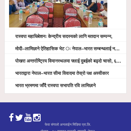
रास्वपा महाधिबेशनः केन्द्रीय सदस्यको लागि मतदान सम्पन्न,
मोदी–लामिछाने ऐतिहासिक भेट ः नेपाल–भारत सम्बन्धलाई नयाँ उचाइमा पु¥याउने साझा प्रतिबद्धता
पोखरा अन्तर्राष्ट्रिय विमानस्थलमा फ्लाई दुबईको बढ्दो चासो, ६ घण्टा लामो प्राविधिक निरीक्षणपछि दैनिक उडानको ढोका खुल्दै
भारतद्वारा नेपाल–भारत सीमा विवादमा तेस्रो पक्ष अस्वीकार
भारत भ्रमणमा जाँदै रास्वपा सभापति रवि लामिछाने
फेवा संगालो अनलाईन मिडिया प्रा.लि.
पोखरा – १० रामघाट,कास्की ,गण्डकी, नेपाल