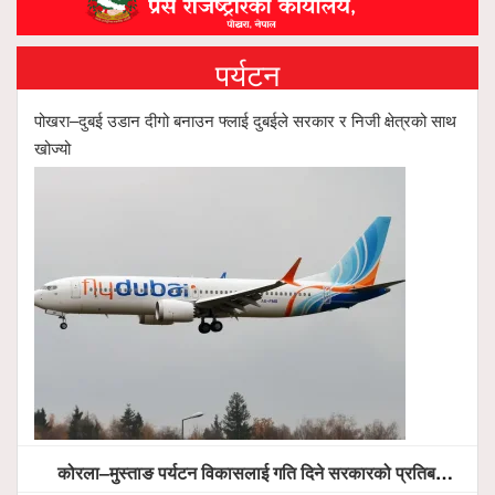
पर्यटन
पोखरा–दुबई उडान दीगो बनाउन फ्लाई दुबईले सरकार र निजी क्षेत्रको साथ
खोज्यो
कोरला–मुस्ताङ पर्यटन विकासलाई गति दिने सरकारको प्रतिबद्धता, स्थानीय सरोकारवालासँग व्यापक छलफल