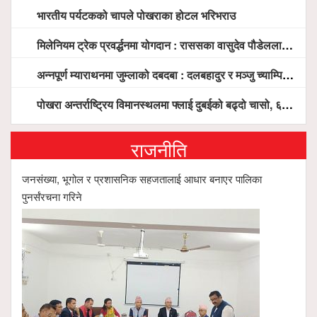
भारतीय पर्यटकको चापले पोखराका होटल भरिभराउ
मिलेनियम ट्रेक प्रवर्द्धनमा योगदान : राससका वासुदेव पौडेललाई ‘मिलेनियम ट्रेक अवार्ड’ प्रदान गरिने
अन्नपूर्ण म्याराथनमा जुम्लाको दबदबा : दलबहादुर र मञ्जु च्याम्पियन, नगदसहित भव्य सम्मान
पोखरा अन्तर्राष्ट्रिय विमानस्थलमा फ्लाई दुबईको बढ्दो चासो, ६ घण्टा लामो प्राविधिक निरीक्षणपछि दैनिक उडानको ढोका खुल्दै
राजनीति
जनसंख्या, भूगोल र प्रशासनिक सहजतालाई आधार बनाएर पालिका
पुनर्संरचना गरिने