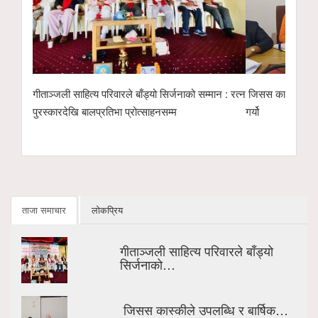
 सम्मान : रत्न
जिसस कास्कीले उपलब्धि र बार्षिक कार्ययोजना सार्बजनिक
भूमिगत विद्युती
गर्यो
ताजा समाचार
लोकप्रिय
गीताञ्जली साहित्य परिवारले बाँड्यो
सिर्जनाको…
जिसस कास्कीले उपलब्धि र बार्षिक…