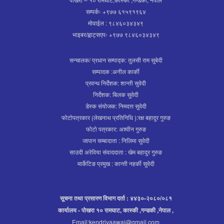
सम्पर्कः +९७७ ६१५९१९६४
मोवाईल : ९८४६०३४३४९
भाइबर/ह्वाट्सएपः +९७७ ९८४६०३४३४९
सन्चालक/ प्रधान सम्पाद्क: तुलसी राम सुबेदी
सम्पादक :अनील कार्की
प्रवन्ध निर्देशक: शान्ती सुवेदी
निर्देशक: बिलक सुवेदी
डेस्क संयोजक: निमदत्त सुवेदी
फोटोपत्रकार (लेखनाथ प्रतिनिधि ):रक्ष बहादुर गुरुङ
फोटो पत्रकार: अश्वीन गुरुङ
जापान सम्बादाता : निलिमा सुवेदी
साउदी अरेविया संवाददाता : खेम बहादुर गुरुङ
मार्केटिङ प्रमुख : कान्ती नहर्की सुवेदी
सूचना तथा प्रसारण विभाग दर्ता : ४४३०-२०८०/०८१
कार्यालय - पोखरा १० रामघाट, कास्की ,गन्डकी ,नेपाल ,
Email:kendriyaawaj@gmail.com