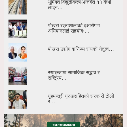
भूमिगत विद्युतीकरणअन्तर्गत ११ केभी
लाइन…
पोखरा रङ्गशालाको वृक्षारोपण
अभियानलाई सहयोगः…
पोखरा उद्योग वाणिज्य संघको नेतृत्व…
स्याङ्जामा सामाजिक सद्भाव र
राष्ट्रिय…
गृहमन्त्री गुरुङसहितको सरकारी टोली
र…