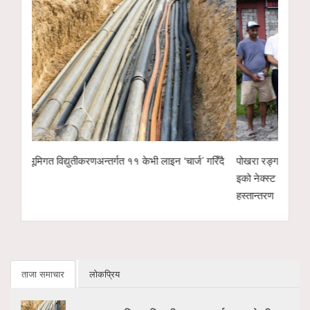
गरिँदै
पोखरा रङ्गशालाको वृक्षारोपण अभियानलाई सहयोगः हाम्रो
पोखरा उद्योग वाणिज्
इको नेक्स्ट टेक्नोलोजीद्वारा ४ सय केजी अर्गानिक मल
उम्मेदवारको सम्भाव
हस्तान्तरण
ताजा समाचार
लोकप्रिय