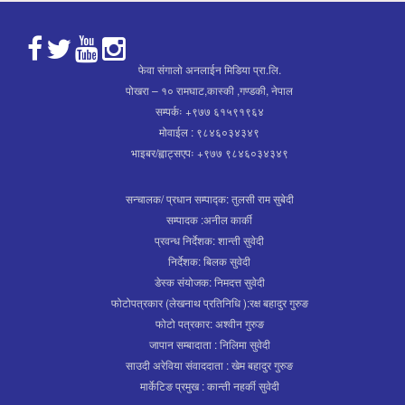
फेवा संगालो अनलाईन मिडिया प्रा.लि.
पोखरा – १० रामघाट,कास्की ,गण्डकी, नेपाल
सम्पर्कः +९७७ ६१५९१९६४
मोवाईल : ९८४६०३४३४९
भाइबर/ह्वाट्सएपः +९७७ ९८४६०३४३४९
सन्चालक/ प्रधान सम्पाद्क: तुलसी राम सुबेदी
सम्पादक :अनील कार्की
प्रवन्ध निर्देशक: शान्ती सुवेदी
निर्देशक: बिलक सुवेदी
डेस्क संयोजक: निमदत्त सुवेदी
फोटोपत्रकार (लेखनाथ प्रतिनिधि ):रक्ष बहादुर गुरुङ
फोटो पत्रकार: अश्वीन गुरुङ
जापान सम्बादाता : निलिमा सुवेदी
साउदी अरेविया संवाददाता : खेम बहादुर गुरुङ
मार्केटिङ प्रमुख : कान्ती नहर्की सुवेदी