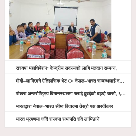
रास्वपा महाधिबेशनः केन्द्रीय सदस्यको लागि मतदान सम्पन्न,
मोदी–लामिछाने ऐतिहासिक भेट ः नेपाल–भारत सम्बन्धलाई नयाँ उचाइमा पु¥याउने साझा प्रतिबद्धता
पोखरा अन्तर्राष्ट्रिय विमानस्थलमा फ्लाई दुबईको बढ्दो चासो, ६ घण्टा लामो प्राविधिक निरीक्षणपछि दैनिक उडानको ढोका खुल्दै
भारतद्वारा नेपाल–भारत सीमा विवादमा तेस्रो पक्ष अस्वीकार
भारत भ्रमणमा जाँदै रास्वपा सभापति रवि लामिछाने