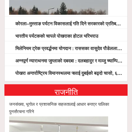
कोरला–मुस्ताङ पर्यटन विकासलाई गति दिने सरकारको प्रतिबद्धता, स्थानीय सरोकारवालासँग व्यापक छलफल
भारतीय पर्यटकको चापले पोखराका होटल भरिभराउ
मिलेनियम ट्रेक प्रवर्द्धनमा योगदान : राससका वासुदेव पौडेललाई ‘मिलेनियम ट्रेक अवार्ड’ प्रदान गरिने
अन्नपूर्ण म्याराथनमा जुम्लाको दबदबा : दलबहादुर र मञ्जु च्याम्पियन, नगदसहित भव्य सम्मान
पोखरा अन्तर्राष्ट्रिय विमानस्थलमा फ्लाई दुबईको बढ्दो चासो, ६ घण्टा लामो प्राविधिक निरीक्षणपछि दैनिक उडानको ढोका खुल्दै
राजनीति
जनसंख्या, भूगोल र प्रशासनिक सहजतालाई आधार बनाएर पालिका
पुनर्संरचना गरिने