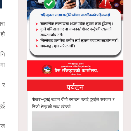
रा
 हो
ागि
ामा
पर्यटन
ी र
पोखरा–दुबई उडान दीगो बनाउन फ्लाई दुबईले सरकार र
दुई
निजी क्षेत्रको साथ खोज्यो
।
माज