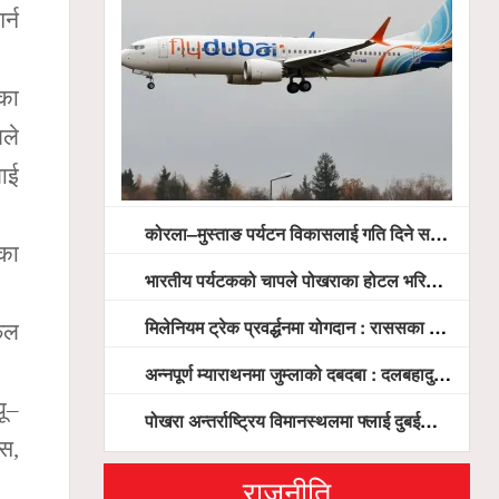
र्न
दका
लले
लाई
कोरला–मुस्ताङ पर्यटन विकासलाई गति दिने सरकारको प्रतिबद्धता, स्थानीय सरोकारवालासँग व्यापक छलफल
ाका
भारतीय पर्यटकको चापले पोखराका होटल भरिभराउ
मिलेनियम ट्रेक प्रवर्द्धनमा योगदान : राससका वासुदेव पौडेललाई ‘मिलेनियम ट्रेक अवार्ड’ प्रदान गरिने
फल
अन्नपूर्ण म्याराथनमा जुम्लाको दबदबा : दलबहादुर र मञ्जु च्याम्पियन, नगदसहित भव्य सम्मान
यू–
पोखरा अन्तर्राष्ट्रिय विमानस्थलमा फ्लाई दुबईको बढ्दो चासो, ६ घण्टा लामो प्राविधिक निरीक्षणपछि दैनिक उडानको ढोका खुल्दै
ास,
राजनीति