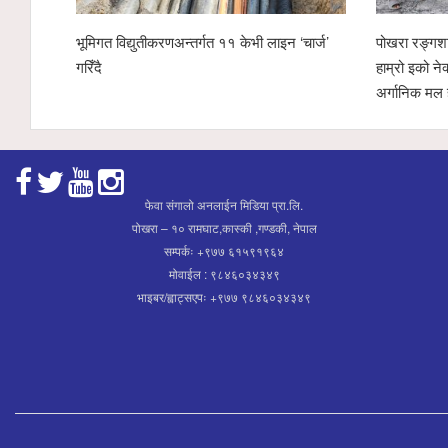
भूमिगत विद्युतीकरणअन्तर्गत ११ केभी लाइन ‘चार्ज’
पोखरा रङ्गशा
गरिँदै
हाम्रो इको ने
अर्गानिक मल 
फेवा संगालो अनलाईन मिडिया प्रा.लि.
पोखरा – १० रामघाट,कास्की ,गण्डकी, नेपाल
सम्पर्कः +९७७ ६१५९१९६४
मोवाईल : ९८४६०३४३४९
भाइबर/ह्वाट्सएपः +९७७ ९८४६०३४३४९