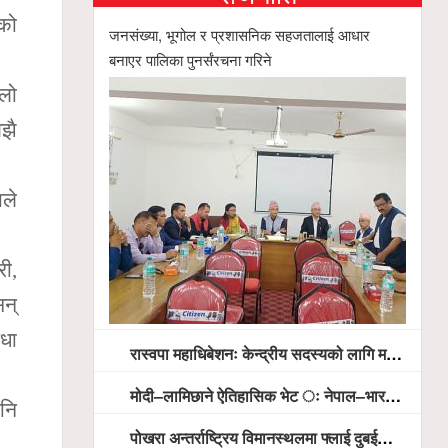
शको
जनसंख्या, भूगोल र प्रशासनिक सहजतालाई आधार
बनाएर पालिका पुनर्संरचना गरिने
्लो
अझै
ाले
री,
सन्
िधा
रास्वपा महाधिबेशनः केन्द्रीय सदस्यको लागि मतदान सम्पन्न,
मोदी–लामिछाने ऐतिहासिक भेट ः नेपाल–भारत सम्बन्धलाई नयाँ उचाइमा पु¥याउने साझा प्रतिबद्धता
पनि
पोखरा अन्तर्राष्ट्रिय विमानस्थलमा फ्लाई दुबईको बढ्दो चासो, ६ घण्टा लामो प्राविधिक निरीक्षणपछि दैनिक उडानको ढोका खुल्दै