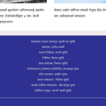
लाको वृक्षारोपण अभियानलाई सहयोगः
पोखरा उद्योग वाणिज्य संघको नेतृत्व दौड रो
क्स्ट टेक्नोलोजीद्वारा ४ सय केजी
चार उम्मेदवारको सम्भावना
हस्तान्तरण
सन्चालक/ प्रधान सम्पाद्क: तुलसी राम सुबेदी
सम्पादक :अनील कार्की
प्रवन्ध निर्देशक: शान्ती सुवेदी
निर्देशक: बिलक सुवेदी
डेस्क संयोजक: निमदत्त सुवेदी
फोटोपत्रकार (लेखनाथ प्रतिनिधि ):रक्ष बहादुर गुरुङ
फोटो पत्रकार: अश्वीन गुरुङ
जापान सम्बादाता : निलिमा सुवेदी
साउदी अरेविया संवाददाता : खेम बहादुर गुरुङ
मार्केटिङ प्रमुख : कान्ती नहर्की सुवेदी