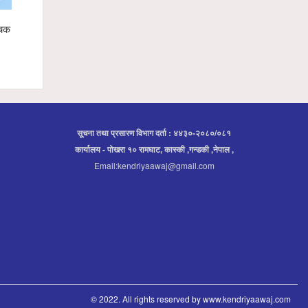
चक बन्दै,
स्याङ्जामा सामाजिक सद्भाव र राष्ट्रिय एकताका लागि
गृहमन्त्री ग
शान्ति ¥याली सम्पन्न
प्रतिनिधिबीच
सूचना तथा प्रसारण विभाग दर्ता : ४४३०-२०८०/०८१
कार्यालय - पोखरा १० रामघाट, कास्की ,गन्डकी ,नेपाल ,
Email:kendriyaawaj@gmail.com
© 2022. All rights reserved by www.kendriyaawaj.com