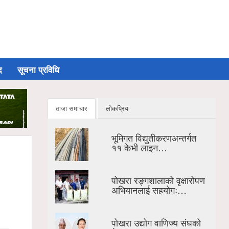
द
सूचना प्रविधि
ताजा समाचार
लोकप्रिय
भूमिगत विद्युतीकरणअन्तर्गत
११ केभी लाइन…
पोखरा रङ्गशालाको वृक्षारोपण
अभियानलाई सहयोगः…
पोखरा उद्योग वाणिज्य संघको