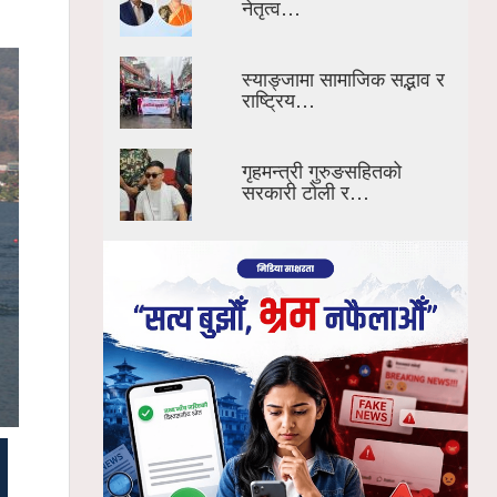
नेतृत्व…
स्याङ्जामा सामाजिक सद्भाव र
राष्ट्रिय…
गृहमन्त्री गुरुङसहितको
सरकारी टोली र…