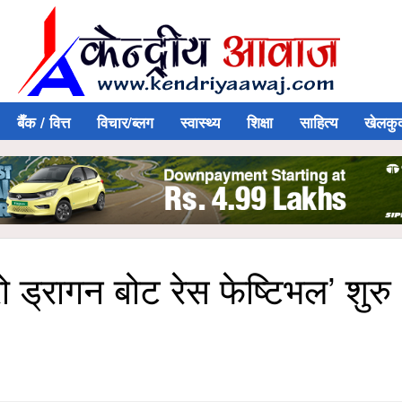
बैँक / वित्त
विचार/ब्लग
स्वास्थ्य
शिक्षा
साहित्य
खेलकु
 ड्रागन बोट रेस फेष्टिभल’ शुरु