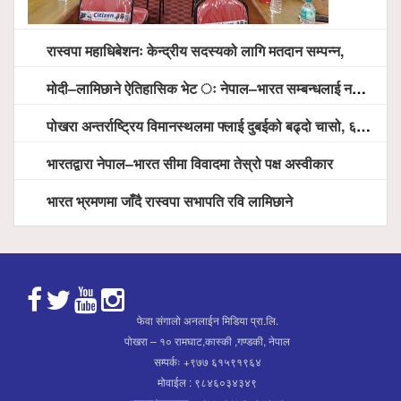
रास्वपा महाधिबेशनः केन्द्रीय सदस्यको लागि मतदान सम्पन्न,
मोदी–लामिछाने ऐतिहासिक भेट ः नेपाल–भारत सम्बन्धलाई नयाँ उचाइमा पु¥याउने साझा प्रतिबद्धता
पोखरा अन्तर्राष्ट्रिय विमानस्थलमा फ्लाई दुबईको बढ्दो चासो, ६ घण्टा लामो प्राविधिक निरीक्षणपछि दैनिक उडानको ढोका खुल्दै
भारतद्वारा नेपाल–भारत सीमा विवादमा तेस्रो पक्ष अस्वीकार
भारत भ्रमणमा जाँदै रास्वपा सभापति रवि लामिछाने
फेवा संगालो अनलाईन मिडिया प्रा.लि.
पोखरा – १० रामघाट,कास्की ,गण्डकी, नेपाल
सम्पर्कः +९७७ ६१५९१९६४
मोवाईल : ९८४६०३४३४९