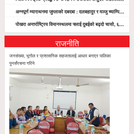
अन्नपूर्ण म्याराथनमा जुम्लाको दबदबा : दलबहादुर र मञ्जु च्याम्पियन, नगदसहित भव्य सम्मान
पोखरा अन्तर्राष्ट्रिय विमानस्थलमा फ्लाई दुबईको बढ्दो चासो, ६ घण्टा लामो प्राविधिक निरीक्षणपछि दैनिक उडानको ढोका खुल्दै
राजनीति
जनसंख्या, भूगोल र प्रशासनिक सहजतालाई आधार बनाएर पालिका
पुनर्संरचना गरिने