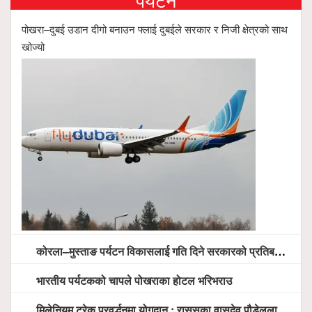
पोखरा–दुबई उडान दीगो बनाउन फ्लाई दुबईले सरकार र निजी क्षेत्रको साथ
खोज्यो
कोरला–मुस्ताङ पर्यटन विकासलाई गति दिने सरकारको प्रतिबद्धता, स्थानीय सरोकारवालासँग व्यापक छलफल
भारतीय पर्यटकको चापले पोखराका होटल भरिभराउ
मिलेनियम ट्रेक प्रवर्द्धनमा योगदान : राससका वासुदेव पौडेललाई ‘मिलेनियम ट्रेक अवार्ड’ प्रदान गरिने