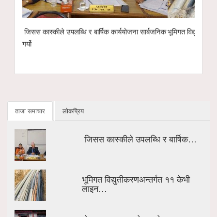
ना सार्बजनिक
भूमिगत विद्युतीकरणअन्तर्गत ११ केभी लाइन ‘चार्ज’ गरिँदै
पोखरा रङ्गशाल
इको नेक्स्ट टे
हस्तान्तरण
ताजा समाचार
लोकप्रिय
जिसस कास्कीले उपलब्धि र बार्षिक…
भूमिगत विद्युतीकरणअन्तर्गत ११ केभी
लाइन…