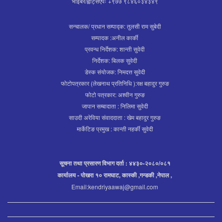
भाइबर/ह्वाट्सएपः +९७७ ९८४६०३४३४९
सन्चालक/ प्रधान सम्पाद्क: तुलसी राम सुबेदी
सम्पादक :अनील कार्की
प्रवन्ध निर्देशक: शान्ती सुवेदी
निर्देशक: बिलक सुवेदी
डेस्क संयोजक: निमदत्त सुवेदी
फोटोपत्रकार (लेखनाथ प्रतिनिधि ):रक्ष बहादुर गुरुङ
फोटो पत्रकार: अश्वीन गुरुङ
जापान सम्बादाता : निलिमा सुवेदी
साउदी अरेविया संवाददाता : खेम बहादुर गुरुङ
मार्केटिङ प्रमुख : कान्ती नहर्की सुवेदी
सूचना तथा प्रसारण विभाग दर्ता : ४४३०-२०८०/०८१
कार्यालय - पोखरा १० रामघाट, कास्की ,गन्डकी ,नेपाल ,
Email:kendriyaawaj@gmail.com