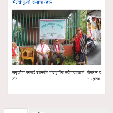
मिल्दोजुल्दो समाचारहरू
ारवालाको
पोखरामा रगत अभाव हुन नदिन लायन्स क्लबको रक्तदान,
गीताञ्जली साहित्य
५५ युनिट संकलन
पुरस्कारदेखि बालप