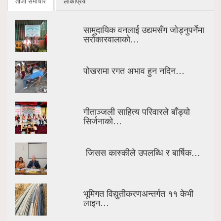
ताजा समाचार
लोकप्रिय
सामुदायिक वनलाई उद्यमसँग जोड्नुपर्नेमा
सरोकारवालाको…
पोखरामा रगत अभाव हुन नदिन…
गीताञ्जली साहित्य परिवारले बाँड्यो
सिर्जनाको…
जिसस कास्कीले उपलब्धि र बार्षिक…
भूमिगत विद्युतीकरणअन्तर्गत ११ केभी
लाइन…