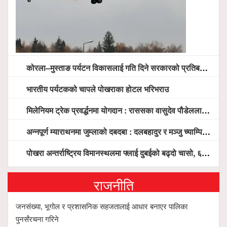
कोरला–मुस्ताङ पर्यटन विकासलाई गति दिने सरकारको प्रतिबद्धता, स्थानीय सरोकारवालासँग व्यापक छलफल
भारतीय पर्यटकको चापले पोखराका होटल भरिभराउ
मिलेनियम ट्रेक प्रवर्द्धनमा योगदान : राससका वासुदेव पौडेललाई ‘मिलेनियम ट्रेक अवार्ड’ प्रदान गरिने
अन्नपूर्ण म्याराथनमा जुम्लाको दबदबा : दलबहादुर र मञ्जु च्याम्पियन, नगदसहित भव्य सम्मान
पोखरा अन्तर्राष्ट्रिय विमानस्थलमा फ्लाई दुबईको बढ्दो चासो, ६ घण्टा लामो प्राविधिक निरीक्षणपछि दैनिक उडानको ढोका खुल्दै
राजनीति
जनसंख्या, भूगोल र प्रशासनिक सहजतालाई आधार बनाएर पालिका
पुनर्संरचना गरिने