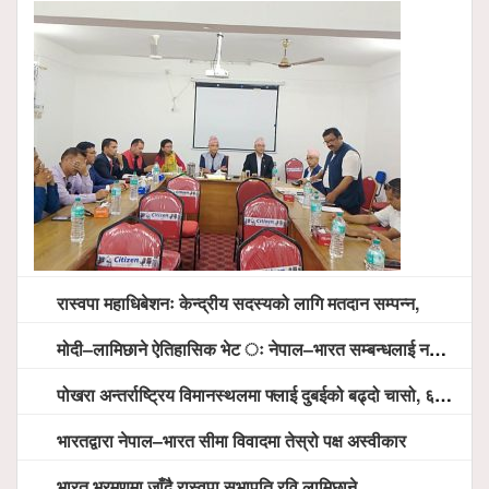
रास्वपा महाधिबेशनः केन्द्रीय सदस्यको लागि मतदान सम्पन्न,
मोदी–लामिछाने ऐतिहासिक भेट ः नेपाल–भारत सम्बन्धलाई नयाँ उचाइमा पु¥याउने साझा प्रतिबद्धता
पोखरा अन्तर्राष्ट्रिय विमानस्थलमा फ्लाई दुबईको बढ्दो चासो, ६ घण्टा लामो प्राविधिक निरीक्षणपछि दैनिक उडानको ढोका खुल्दै
भारतद्वारा नेपाल–भारत सीमा विवादमा तेस्रो पक्ष अस्वीकार
भारत भ्रमणमा जाँदै रास्वपा सभापति रवि लामिछाने