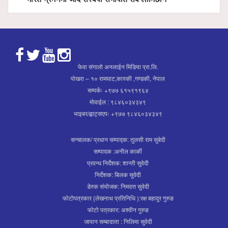
फेवा संगालो अनलाईन मिडिया प्रा.लि.
पोखरा – १० रामघाट,कास्की ,गण्डकी, नेपाल
सम्पर्कः +९७७ ६१५९१९६४
मोवाईल : ९८४६०३४३४९
भाइबर/ह्वाट्सएपः +९७७ ९८४६०३४३४९
सन्चालक/ प्रधान सम्पाद्क: तुलसी राम सुबेदी
सम्पादक :अनील कार्की
प्रवन्ध निर्देशक: शान्ती सुवेदी
निर्देशक: बिलक सुवेदी
डेस्क संयोजक: निमदत्त सुवेदी
फोटोपत्रकार (लेखनाथ प्रतिनिधि ):रक्ष बहादुर गुरुङ
फोटो पत्रकार: अश्वीन गुरुङ
जापान सम्बादाता : निलिमा सुवेदी