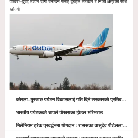
पोखरा–दुबई उडान दीगो बनाउन फ्लाई दुबईले सरकार र निजी क्षेत्रको साथ
खोज्यो
कोरला–मुस्ताङ पर्यटन विकासलाई गति दिने सरकारको प्रतिबद्धता, स्थानीय सरोकारवालासँग व्यापक छलफल
भारतीय पर्यटकको चापले पोखराका होटल भरिभराउ
मिलेनियम ट्रेक प्रवर्द्धनमा योगदान : राससका वासुदेव पौडेललाई ‘मिलेनियम ट्रेक अवार्ड’ प्रदान गरिने