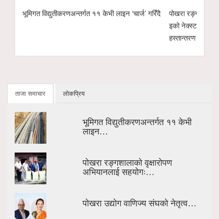
गत ११ केभी लाइन ‘चार्ज’ गरिँदै
पोखरा रङ्गशालाको वृक्षारोपण अभियानलाई सहयोगः हा
इको नेक्स्ट टेक्नोलोजीद्वारा ४ सय केजी अर्गानिक म
हस्तान्तरण
ताजा समाचार
लोकप्रिय
भूमिगत विद्युतीकरणअन्तर्गत ११ केभी
लाइन…
पोखरा रङ्गशालाको वृक्षारोपण
अभियानलाई सहयोगः…
पोखरा उद्योग वाणिज्य संघको नेतृत्व…