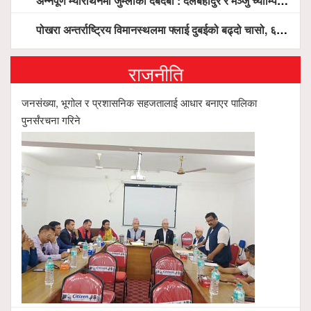
अन्नपूर्ण म्याराथनमा जुम्लाको दबदबा : दलबहादुर र मञ्जु च्याम्पियन, नगदसहित भव्य सम्मान
पोखरा अन्तर्राष्ट्रिय विमानस्थलमा फ्लाई दुबईको बढ्दो चासो, ६ घण्टा लामो प्राविधिक निरीक्षणपछि दैनिक उडानको ढोका खुल्दै
राजनीति
जनसंख्या, भूगोल र प्रशासनिक सहजतालाई आधार बनाएर पालिका
पुनर्संरचना गरिने