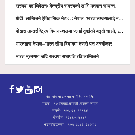
रास्वपा महाधिबेशनः केन्द्रीय सदस्यको लागि मतदान सम्पन्न,
मोदी–लामिछाने ऐतिहासिक भेट ः नेपाल–भारत सम्बन्धलाई नयाँ उचाइमा पु¥याउने साझा प्रतिबद्धता
पोखरा अन्तर्राष्ट्रिय विमानस्थलमा फ्लाई दुबईको बढ्दो चासो, ६ घण्टा लामो प्राविधिक निरीक्षणपछि दैनिक उडानको ढोका खुल्दै
भारतद्वारा नेपाल–भारत सीमा विवादमा तेस्रो पक्ष अस्वीकार
भारत भ्रमणमा जाँदै रास्वपा सभापति रवि लामिछाने
फेवा संगालो अनलाईन मिडिया प्रा.लि.
पोखरा – १० रामघाट,कास्की ,गण्डकी, नेपाल
सम्पर्कः +९७७ ६१५९१९६४
मोवाईल : ९८४६०३४३४९
भाइबर/ह्वाट्सएपः +९७७ ९८४६०३४३४९