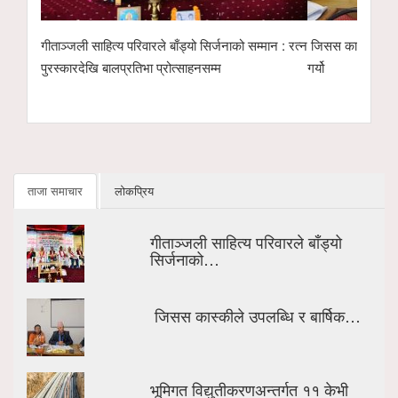
जनाको सम्मान : रत्न
जिसस कास्कीले उपलब्धि र बार्षिक कार्ययोजना सार्बजनिक
भूमिगत वि
म
गर्यो
ताजा समाचार
लोकप्रिय
गीताञ्जली साहित्य परिवारले बाँड्यो
सिर्जनाको…
जिसस कास्कीले उपलब्धि र बार्षिक…
भूमिगत विद्युतीकरणअन्तर्गत ११ केभी