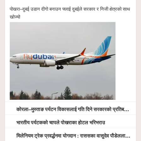
पोखरा–दुबई उडान दीगो बनाउन फ्लाई दुबईले सरकार र निजी क्षेत्रको साथ
खोज्यो
कोरला–मुस्ताङ पर्यटन विकासलाई गति दिने सरकारको प्रतिबद्धता, स्थानीय सरोकारवालासँग व्यापक छलफल
भारतीय पर्यटकको चापले पोखराका होटल भरिभराउ
मिलेनियम ट्रेक प्रवर्द्धनमा योगदान : राससका वासुदेव पौडेललाई ‘मिलेनियम ट्रेक अवार्ड’ प्रदान गरिने