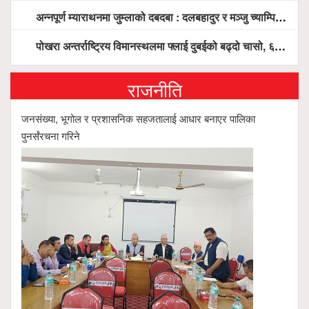
अन्नपूर्ण म्याराथनमा जुम्लाको दबदबा : दलबहादुर र मञ्जु च्याम्पियन, नगदसहित भव्य सम्मान
पोखरा अन्तर्राष्ट्रिय विमानस्थलमा फ्लाई दुबईको बढ्दो चासो, ६ घण्टा लामो प्राविधिक निरीक्षणपछि दैनिक उडानको ढोका खुल्दै
राजनीति
जनसंख्या, भूगोल र प्रशासनिक सहजतालाई आधार बनाएर पालिका
पुनर्संरचना गरिने