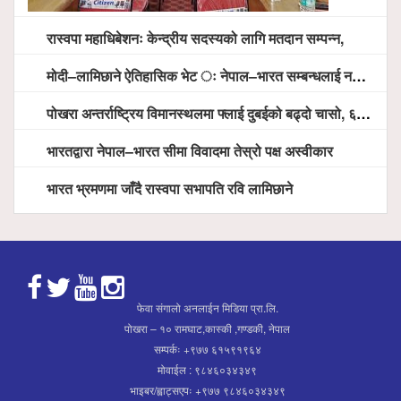
रास्वपा महाधिबेशनः केन्द्रीय सदस्यको लागि मतदान सम्पन्न,
मोदी–लामिछाने ऐतिहासिक भेट ः नेपाल–भारत सम्बन्धलाई नयाँ उचाइमा पु¥याउने साझा प्रतिबद्धता
पोखरा अन्तर्राष्ट्रिय विमानस्थलमा फ्लाई दुबईको बढ्दो चासो, ६ घण्टा लामो प्राविधिक निरीक्षणपछि दैनिक उडानको ढोका खुल्दै
भारतद्वारा नेपाल–भारत सीमा विवादमा तेस्रो पक्ष अस्वीकार
भारत भ्रमणमा जाँदै रास्वपा सभापति रवि लामिछाने
फेवा संगालो अनलाईन मिडिया प्रा.लि.
पोखरा – १० रामघाट,कास्की ,गण्डकी, नेपाल
सम्पर्कः +९७७ ६१५९१९६४
मोवाईल : ९८४६०३४३४९
भाइबर/ह्वाट्सएपः +९७७ ९८४६०३४३४९