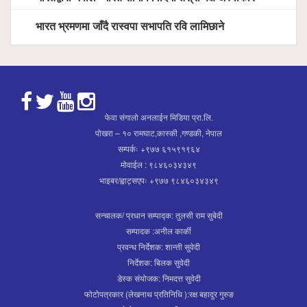
भारत भ्रमणमा जाँदै रास्वपा सभापति रवि लामिछाने
फेवा संगालो अनलाईन मिडिया प्रा.लि.
पोखरा – १० रामघाट,कास्की ,गण्डकी, नेपाल
सम्पर्कः +९७७ ६१५९१९६४
मोवाईल : ९८४६०३४३४९
भाइबर/ह्वाट्सएपः +९७७ ९८४६०३४३४९
सन्चालक/ प्रधान सम्पाद्क: तुलसी राम सुबेदी
सम्पादक :अनील कार्की
प्रवन्ध निर्देशक: शान्ती सुवेदी
निर्देशक: बिलक सुवेदी
डेस्क संयोजक: निमदत्त सुवेदी
फोटोपत्रकार (लेखनाथ प्रतिनिधि ):रक्ष बहादुर गुरुङ