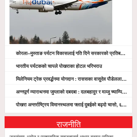
कोरला–मुस्ताङ पर्यटन विकासलाई गति दिने सरकारको प्रतिबद्धता, स्थानीय सरोकारवालासँग व्यापक छलफल
भारतीय पर्यटकको चापले पोखराका होटल भरिभराउ
मिलेनियम ट्रेक प्रवर्द्धनमा योगदान : राससका वासुदेव पौडेललाई ‘मिलेनियम ट्रेक अवार्ड’ प्रदान गरिने
अन्नपूर्ण म्याराथनमा जुम्लाको दबदबा : दलबहादुर र मञ्जु च्याम्पियन, नगदसहित भव्य सम्मान
पोखरा अन्तर्राष्ट्रिय विमानस्थलमा फ्लाई दुबईको बढ्दो चासो, ६ घण्टा लामो प्राविधिक निरीक्षणपछि दैनिक उडानको ढोका खुल्दै
राजनीति
जनसंख्या, भूगोल र प्रशासनिक सहजतालाई आधार बनाएर पालिका