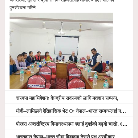
पुनर्संरचना गरिने
रास्वपा महाधिबेशनः केन्द्रीय सदस्यको लागि मतदान सम्पन्न,
मोदी–लामिछाने ऐतिहासिक भेट ः नेपाल–भारत सम्बन्धलाई नयाँ उचाइमा पु¥याउने साझा प्रतिबद्धता
पोखरा अन्तर्राष्ट्रिय विमानस्थलमा फ्लाई दुबईको बढ्दो चासो, ६ घण्टा लामो प्राविधिक निरीक्षणपछि दैनिक उडानको ढोका खुल्दै
भारतद्वारा नेपाल–भारत सीमा विवादमा तेस्रो पक्ष अस्वीकार