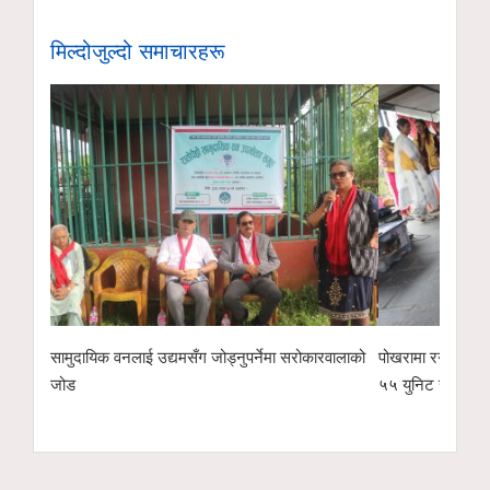
मिल्दोजुल्दो समाचारहरू
 सरोकारवालाको
पोखरामा रगत अभाव हुन नदिन लायन्स क्लबको रक्तदान,
गीताञ्जली सा
५५ युनिट संकलन
पुरस्कारदेख