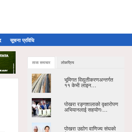
द
सूचना प्रविधि
ताजा समाचार
लोकप्रिय
भूमिगत विद्युतीकरणअन्तर्गत
११ केभी लाइन…
पोखरा रङ्गशालाको वृक्षारोपण
अभियानलाई सहयोगः…
पोखरा उद्योग वाणिज्य संघको