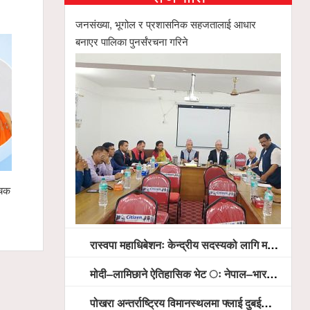
जनसंख्या, भूगोल र प्रशासनिक सहजतालाई आधार
बनाएर पालिका पुनर्संरचना गरिने
चक बन्दै,
स्याङ्जामा सामाजिक सद्भाव र राष्ट्रिय एकताका लागि
गृहमन्त्री ग
शान्ति ¥याली सम्पन्न
प्रतिनिधिबीच
रास्वपा महाधिबेशनः केन्द्रीय सदस्यको लागि मतदान सम्पन्न,
मोदी–लामिछाने ऐतिहासिक भेट ः नेपाल–भारत सम्बन्धलाई नयाँ उचाइमा पु¥याउने साझा प्रतिबद्धता
पोखरा अन्तर्राष्ट्रिय विमानस्थलमा फ्लाई दुबईको बढ्दो चासो, ६ घण्टा लामो प्राविधिक निरीक्षणपछि दैनिक उडानको ढोका खुल्दै