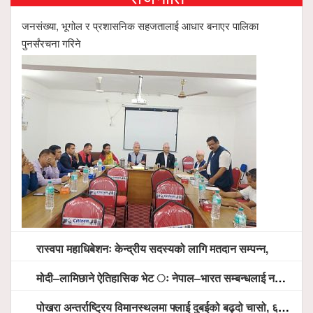
जनसंख्या, भूगोल र प्रशासनिक सहजतालाई आधार बनाएर पालिका
पुनर्संरचना गरिने
रास्वपा महाधिबेशनः केन्द्रीय सदस्यको लागि मतदान सम्पन्न,
मोदी–लामिछाने ऐतिहासिक भेट ः नेपाल–भारत सम्बन्धलाई नयाँ उचाइमा पु¥याउने साझा प्रतिबद्धता
पोखरा अन्तर्राष्ट्रिय विमानस्थलमा फ्लाई दुबईको बढ्दो चासो, ६ घण्टा लामो प्राविधिक निरीक्षणपछि दैनिक उडानको ढोका खुल्दै