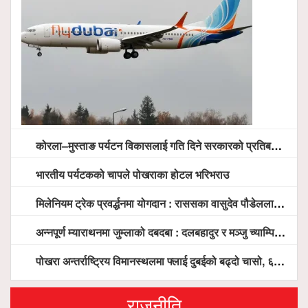
कोरला–मुस्ताङ पर्यटन विकासलाई गति दिने सरकारको प्रतिबद्धता, स्थानीय सरोकारवालासँग व्यापक छलफल
भारतीय पर्यटकको चापले पोखराका होटल भरिभराउ
मिलेनियम ट्रेक प्रवर्द्धनमा योगदान : राससका वासुदेव पौडेललाई ‘मिलेनियम ट्रेक अवार्ड’ प्रदान गरिने
अन्नपूर्ण म्याराथनमा जुम्लाको दबदबा : दलबहादुर र मञ्जु च्याम्पियन, नगदसहित भव्य सम्मान
पोखरा अन्तर्राष्ट्रिय विमानस्थलमा फ्लाई दुबईको बढ्दो चासो, ६ घण्टा लामो प्राविधिक निरीक्षणपछि दैनिक उडानको ढोका खुल्दै
राजनीति