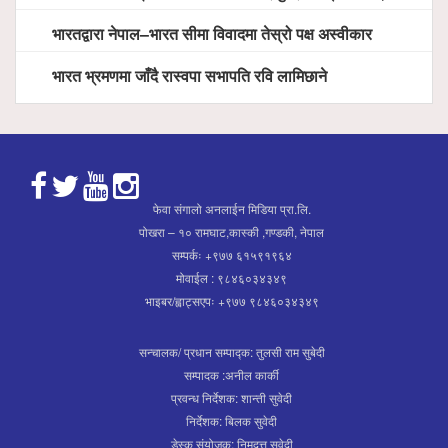
भारतद्वारा नेपाल–भारत सीमा विवादमा तेस्रो पक्ष अस्वीकार
भारत भ्रमणमा जाँदै रास्वपा सभापति रवि लामिछाने
फेवा संगालो अनलाईन मिडिया प्रा.लि.
पोखरा – १० रामघाट,कास्की ,गण्डकी, नेपाल
सम्पर्कः +९७७ ६१५९१९६४
मोवाईल : ९८४६०३४३४९
भाइबर/ह्वाट्सएपः +९७७ ९८४६०३४३४९
सन्चालक/ प्रधान सम्पाद्क: तुलसी राम सुबेदी
सम्पादक :अनील कार्की
प्रवन्ध निर्देशक: शान्ती सुवेदी
निर्देशक: बिलक सुवेदी
डेस्क संयोजक: निमदत्त सुवेदी