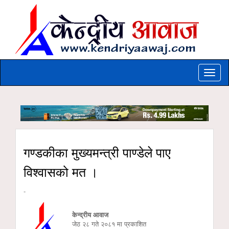
Toggle
naviga
गण्डकीका मुख्यमन्त्री पाण्डेले पाए
विश्वासको मत ।
-
केन्द्रीय आवाज
जेठ २८ गते २०८१ मा प्रकाशित