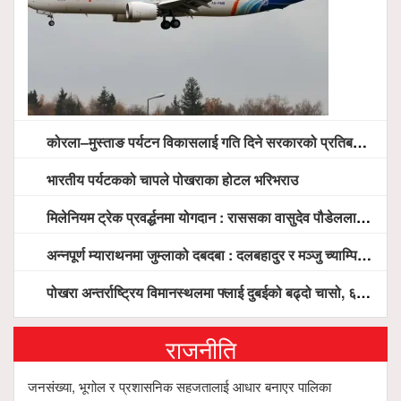
कोरला–मुस्ताङ पर्यटन विकासलाई गति दिने सरकारको प्रतिबद्धता, स्थानीय सरोकारवालासँग व्यापक छलफल
भारतीय पर्यटकको चापले पोखराका होटल भरिभराउ
मिलेनियम ट्रेक प्रवर्द्धनमा योगदान : राससका वासुदेव पौडेललाई ‘मिलेनियम ट्रेक अवार्ड’ प्रदान गरिने
अन्नपूर्ण म्याराथनमा जुम्लाको दबदबा : दलबहादुर र मञ्जु च्याम्पियन, नगदसहित भव्य सम्मान
पोखरा अन्तर्राष्ट्रिय विमानस्थलमा फ्लाई दुबईको बढ्दो चासो, ६ घण्टा लामो प्राविधिक निरीक्षणपछि दैनिक उडानको ढोका खुल्दै
राजनीति
जनसंख्या, भूगोल र प्रशासनिक सहजतालाई आधार बनाएर पालिका