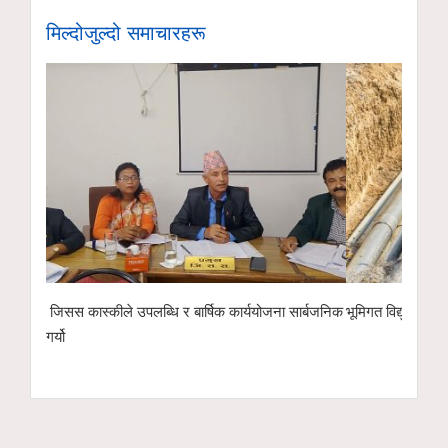
मिल्दोजुल्दो समाचारहरू
धि र बार्षिक कार्ययोजना सार्बजनिक
भूमिगत विद्युतीकरणअन्तर्गत ११ केभी लाइन ‘चार्ज’ ग