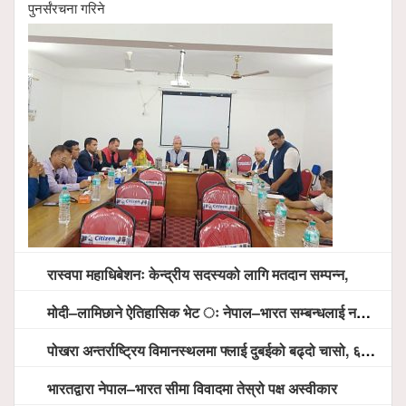
पुनर्संरचना गरिने
रास्वपा महाधिबेशनः केन्द्रीय सदस्यको लागि मतदान सम्पन्न,
मोदी–लामिछाने ऐतिहासिक भेट ः नेपाल–भारत सम्बन्धलाई नयाँ उचाइमा पु¥याउने साझा प्रतिबद्धता
पोखरा अन्तर्राष्ट्रिय विमानस्थलमा फ्लाई दुबईको बढ्दो चासो, ६ घण्टा लामो प्राविधिक निरीक्षणपछि दैनिक उडानको ढोका खुल्दै
भारतद्वारा नेपाल–भारत सीमा विवादमा तेस्रो पक्ष अस्वीकार