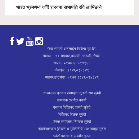
भारत भ्रमणमा जाँदै रास्वपा सभापति रवि लामिछाने
फेवा संगालो अनलाईन मिडिया प्रा.लि.
पोखरा – १० रामघाट,कास्की ,गण्डकी, नेपाल
सम्पर्कः +९७७ ६१५९१९६४
मोवाईल : ९८४६०३४३४९
भाइबर/ह्वाट्सएपः +९७७ ९८४६०३४३४९
सन्चालक/ प्रधान सम्पाद्क: तुलसी राम सुबेदी
सम्पादक :अनील कार्की
प्रवन्ध निर्देशक: शान्ती सुवेदी
निर्देशक: बिलक सुवेदी
डेस्क संयोजक: निमदत्त सुवेदी
फोटोपत्रकार (लेखनाथ प्रतिनिधि ):रक्ष बहादुर गुरुङ
फोटो पत्रकार: अश्वीन गुरुङ