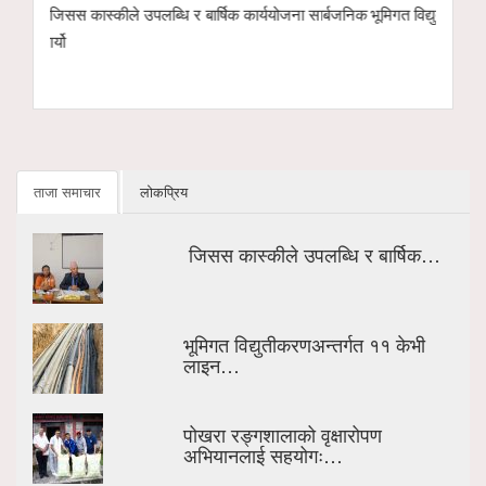
ार्बजनिक
भूमिगत विद्युतीकरणअन्तर्गत ११ केभी लाइन ‘चार्ज’ गरिँदै
पोखरा रङ्गशालाको 
इको नेक्स्ट टेक्नो
हस्तान्तरण
ताजा समाचार
लोकप्रिय
जिसस कास्कीले उपलब्धि र बार्षिक…
भूमिगत विद्युतीकरणअन्तर्गत ११ केभी
लाइन…
पोखरा रङ्गशालाको वृक्षारोपण
अभियानलाई सहयोगः…