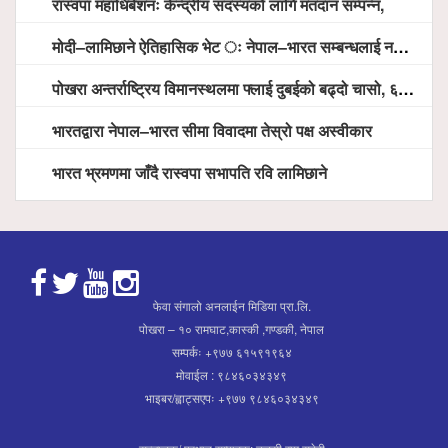
रास्वपा महाधिबेशनः केन्द्रीय सदस्यको लागि मतदान सम्पन्न,
मोदी–लामिछाने ऐतिहासिक भेट ः नेपाल–भारत सम्बन्धलाई नयाँ उचाइमा पु¥याउने साझा प्रतिबद्धता
पोखरा अन्तर्राष्ट्रिय विमानस्थलमा फ्लाई दुबईको बढ्दो चासो, ६ घण्टा लामो प्राविधिक निरीक्षणपछि दैनिक उडानको ढोका खुल्दै
भारतद्वारा नेपाल–भारत सीमा विवादमा तेस्रो पक्ष अस्वीकार
भारत भ्रमणमा जाँदै रास्वपा सभापति रवि लामिछाने
फेवा संगालो अनलाईन मिडिया प्रा.लि.
पोखरा – १० रामघाट,कास्की ,गण्डकी, नेपाल
सम्पर्कः +९७७ ६१५९१९६४
मोवाईल : ९८४६०३४३४९
भाइबर/ह्वाट्सएपः +९७७ ९८४६०३४३४९