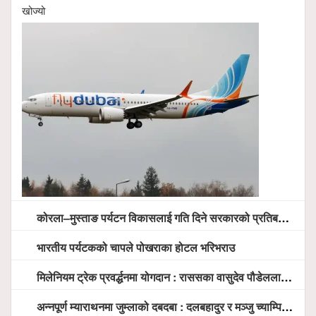
खोज्यो
कोरला–मुस्ताङ पर्यटन विकासलाई गति दिने सरकारको प्रतिबद्धता, स्थानीय सरोकारवालासँग व्यापक छलफल
भारतीय पर्यटकको चापले पोखराका होटल भरिभराउ
मिलेनियम ट्रेक प्रवर्द्धनमा योगदान : राससका वासुदेव पौडेललाई ‘मिलेनियम ट्रेक अवार्ड’ प्रदान गरिने
अन्नपूर्ण म्याराथनमा जुम्लाको दबदबा : दलबहादुर र मञ्जु च्याम्पियन, नगदसहित भव्य सम्मान