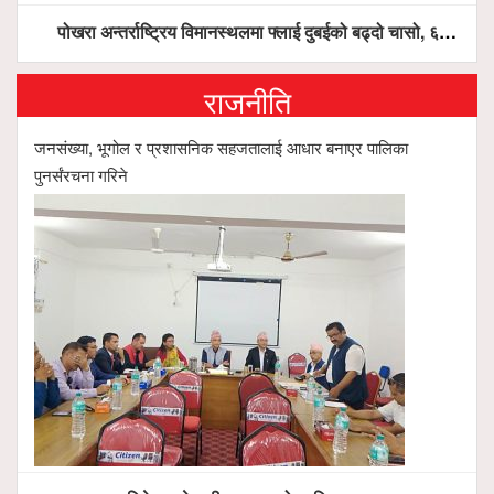
पोखरा अन्तर्राष्ट्रिय विमानस्थलमा फ्लाई दुबईको बढ्दो चासो, ६ घण्टा लामो प्राविधिक निरीक्षणपछि दैनिक उडानको ढोका खुल्दै
राजनीति
जनसंख्या, भूगोल र प्रशासनिक सहजतालाई आधार बनाएर पालिका
पुनर्संरचना गरिने