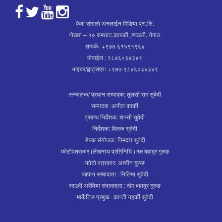
फेवा संगालो अनलाईन मिडिया प्रा.लि.
पोखरा – १० रामघाट,कास्की ,गण्डकी, नेपाल
सम्पर्कः +९७७ ६१५९१९६४
मोवाईल : ९८४६०३४३४९
भाइबर/ह्वाट्सएपः +९७७ ९८४६०३४३४९
सन्चालक/ प्रधान सम्पाद्क: तुलसी राम सुबेदी
सम्पादक :अनील कार्की
प्रवन्ध निर्देशक: शान्ती सुवेदी
निर्देशक: बिलक सुवेदी
डेस्क संयोजक: निमदत्त सुवेदी
फोटोपत्रकार (लेखनाथ प्रतिनिधि ):रक्ष बहादुर गुरुङ
फोटो पत्रकार: अश्वीन गुरुङ
जापान सम्बादाता : निलिमा सुवेदी
साउदी अरेविया संवाददाता : खेम बहादुर गुरुङ
मार्केटिङ प्रमुख : कान्ती नहर्की सुवेदी