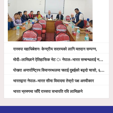
रास्वपा महाधिबेशनः केन्द्रीय सदस्यको लागि मतदान सम्पन्न,
मोदी–लामिछाने ऐतिहासिक भेट ः नेपाल–भारत सम्बन्धलाई नयाँ उचाइमा पु¥याउने साझा प्रतिबद्धता
पोखरा अन्तर्राष्ट्रिय विमानस्थलमा फ्लाई दुबईको बढ्दो चासो, ६ घण्टा लामो प्राविधिक निरीक्षणपछि दैनिक उडानको ढोका खुल्दै
भारतद्वारा नेपाल–भारत सीमा विवादमा तेस्रो पक्ष अस्वीकार
भारत भ्रमणमा जाँदै रास्वपा सभापति रवि लामिछाने