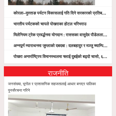
कोरला–मुस्ताङ पर्यटन विकासलाई गति दिने सरकारको प्रतिबद्धता, स्थानीय सरोकारवालासँग व्यापक छलफल
भारतीय पर्यटकको चापले पोखराका होटल भरिभराउ
मिलेनियम ट्रेक प्रवर्द्धनमा योगदान : राससका वासुदेव पौडेललाई ‘मिलेनियम ट्रेक अवार्ड’ प्रदान गरिने
अन्नपूर्ण म्याराथनमा जुम्लाको दबदबा : दलबहादुर र मञ्जु च्याम्पियन, नगदसहित भव्य सम्मान
पोखरा अन्तर्राष्ट्रिय विमानस्थलमा फ्लाई दुबईको बढ्दो चासो, ६ घण्टा लामो प्राविधिक निरीक्षणपछि दैनिक उडानको ढोका खुल्दै
राजनीति
जनसंख्या, भूगोल र प्रशासनिक सहजतालाई आधार बनाएर पालिका
पुनर्संरचना गरिने