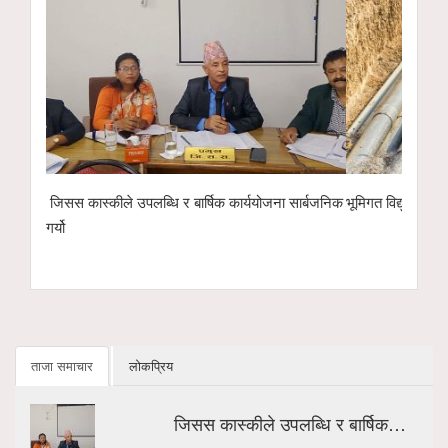
र्षिक कार्ययोजना सार्बजनिक
भूमिगत विद्युतीकरणअन्तर्गत ११ केभी लाइन ‘चार्ज’ गरिँदै
ताजा समाचार
लोकप्रिय
जिसस कास्कीले उपलब्धि र बार्षिक…