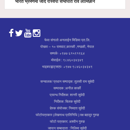
भारत भ्रमणमा जाँदै रास्वपा सभापति रवि लामिछाने
फेवा संगालो अनलाईन मिडिया प्रा.लि.
पोखरा – १० रामघाट,कास्की ,गण्डकी, नेपाल
सम्पर्कः +९७७ ६१५९१९६४
मोवाईल : ९८४६०३४३४९
भाइबर/ह्वाट्सएपः +९७७ ९८४६०३४३४९
सन्चालक/ प्रधान सम्पाद्क: तुलसी राम सुबेदी
सम्पादक :अनील कार्की
प्रवन्ध निर्देशक: शान्ती सुवेदी
निर्देशक: बिलक सुवेदी
डेस्क संयोजक: निमदत्त सुवेदी
फोटोपत्रकार (लेखनाथ प्रतिनिधि ):रक्ष बहादुर गुरुङ
फोटो पत्रकार: अश्वीन गुरुङ
जापान सम्बादाता : निलिमा सुवेदी