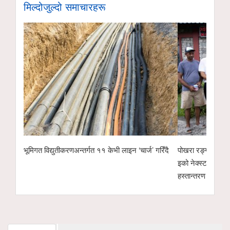
मिल्दोजुल्दो समाचारहरू
ेभी लाइन ‘चार्ज’ गरिँदै
पोखरा रङ्गशालाको वृक्षारोपण अभियानलाई सहयोगः हाम्रो
पो
इको नेक्स्ट टेक्नोलोजीद्वारा ४ सय केजी अर्गानिक मल
उम
हस्तान्तरण