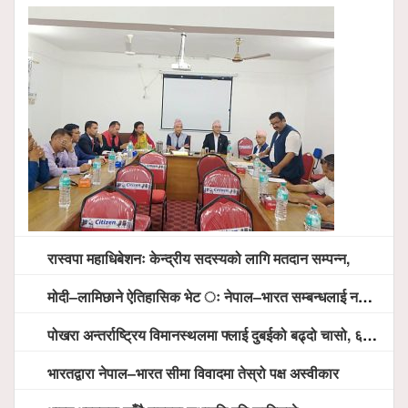
रास्वपा महाधिबेशनः केन्द्रीय सदस्यको लागि मतदान सम्पन्न,
मोदी–लामिछाने ऐतिहासिक भेट ः नेपाल–भारत सम्बन्धलाई नयाँ उचाइमा पु¥याउने साझा प्रतिबद्धता
पोखरा अन्तर्राष्ट्रिय विमानस्थलमा फ्लाई दुबईको बढ्दो चासो, ६ घण्टा लामो प्राविधिक निरीक्षणपछि दैनिक उडानको ढोका खुल्दै
भारतद्वारा नेपाल–भारत सीमा विवादमा तेस्रो पक्ष अस्वीकार