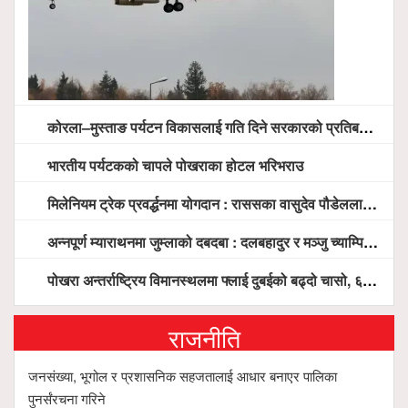
कोरला–मुस्ताङ पर्यटन विकासलाई गति दिने सरकारको प्रतिबद्धता, स्थानीय सरोकारवालासँग व्यापक छलफल
भारतीय पर्यटकको चापले पोखराका होटल भरिभराउ
मिलेनियम ट्रेक प्रवर्द्धनमा योगदान : राससका वासुदेव पौडेललाई ‘मिलेनियम ट्रेक अवार्ड’ प्रदान गरिने
अन्नपूर्ण म्याराथनमा जुम्लाको दबदबा : दलबहादुर र मञ्जु च्याम्पियन, नगदसहित भव्य सम्मान
पोखरा अन्तर्राष्ट्रिय विमानस्थलमा फ्लाई दुबईको बढ्दो चासो, ६ घण्टा लामो प्राविधिक निरीक्षणपछि दैनिक उडानको ढोका खुल्दै
राजनीति
जनसंख्या, भूगोल र प्रशासनिक सहजतालाई आधार बनाएर पालिका
पुनर्संरचना गरिने