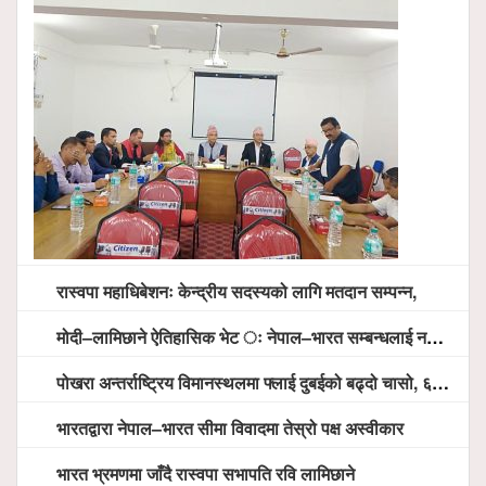
रास्वपा महाधिबेशनः केन्द्रीय सदस्यको लागि मतदान सम्पन्न,
मोदी–लामिछाने ऐतिहासिक भेट ः नेपाल–भारत सम्बन्धलाई नयाँ उचाइमा पु¥याउने साझा प्रतिबद्धता
पोखरा अन्तर्राष्ट्रिय विमानस्थलमा फ्लाई दुबईको बढ्दो चासो, ६ घण्टा लामो प्राविधिक निरीक्षणपछि दैनिक उडानको ढोका खुल्दै
भारतद्वारा नेपाल–भारत सीमा विवादमा तेस्रो पक्ष अस्वीकार
भारत भ्रमणमा जाँदै रास्वपा सभापति रवि लामिछाने