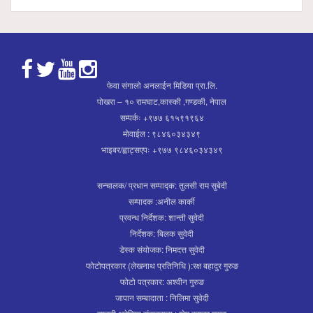
फेवा संगालो अनलाईन मिडिया प्रा.लि.
पोखरा – १० रामघाट,कास्की ,गण्डकी, नेपाल
सम्पर्कः +९७७ ६१५९१९६४
मोवाईल : ९८४६०३४३४९
भाइबर/ह्वाट्सएपः +९७७ ९८४६०३४३४९
सन्चालक/ प्रधान सम्पाद्क: तुलसी राम सुबेदी
सम्पादक :अनील कार्की
प्रवन्ध निर्देशक: शान्ती सुवेदी
निर्देशक: बिलक सुवेदी
डेस्क संयोजक: निमदत्त सुवेदी
फोटोपत्रकार (लेखनाथ प्रतिनिधि ):रक्ष बहादुर गुरुङ
फोटो पत्रकार: अश्वीन गुरुङ
जापान सम्बादाता : निलिमा सुवेदी