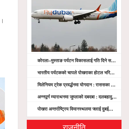
 ।
कोरला–मुस्ताङ पर्यटन विकासलाई गति दिने सरकारको प्रतिबद्धता, स्थानीय सरोकारवालासँग व्यापक छलफल
भारतीय पर्यटकको चापले पोखराका होटल भरिभराउ
मिलेनियम ट्रेक प्रवर्द्धनमा योगदान : राससका वासुदेव पौडेललाई ‘मिलेनियम ट्रेक अवार्ड’ प्रदान गरिने
अन्नपूर्ण म्याराथनमा जुम्लाको दबदबा : दलबहादुर र मञ्जु च्याम्पियन, नगदसहित भव्य सम्मान
पोखरा अन्तर्राष्ट्रिय विमानस्थलमा फ्लाई दुबईको बढ्दो चासो, ६ घण्टा लामो प्राविधिक निरीक्षणपछि दैनिक उडानको ढोका खुल्दै
राजनीति