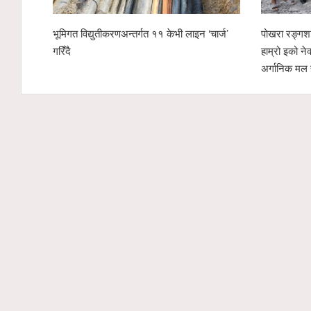
भूमिगत विद्युतीकरणअन्तर्गत ११ केभी लाइन ‘चार्ज’
पोखरा रङ्गशा
गरिँदै
हाम्रो इको ने
अर्गानिक मल 