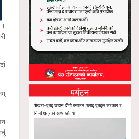
छ ।
ारी
्दा
पर्यटन
तम्
पोखरा–दुबई उडान दीगो बनाउन फ्लाई दुबईले सरकार र
निजी क्षेत्रको साथ खोज्यो
ेशन
्नु