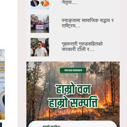
नेतृत्व…
स्याङ्जामा सामाजिक सद्भाव र
राष्ट्रिय…
गृहमन्त्री गुरुङसहितको
सरकारी टोली र…