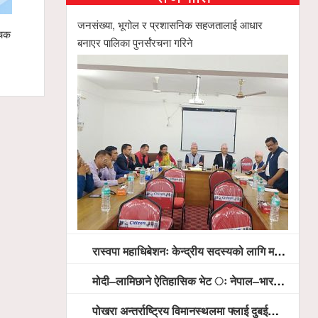
जनसंख्या, भूगोल र प्रशासनिक सहजतालाई आधार
चक बन्दै,
स्याङ्जामा सामाजिक सद्भाव र राष्ट्रिय एकताका लागि
गृहमन्त्री ग
बनाएर पालिका पुनर्संरचना गरिने
शान्ति ¥याली सम्पन्न
प्रतिनिधिबीच
रास्वपा महाधिबेशनः केन्द्रीय सदस्यको लागि मतदान सम्पन्न,
मोदी–लामिछाने ऐतिहासिक भेट ः नेपाल–भारत सम्बन्धलाई नयाँ उचाइमा पु¥याउने साझा प्रतिबद्धता
पोखरा अन्तर्राष्ट्रिय विमानस्थलमा फ्लाई दुबईको बढ्दो चासो, ६ घण्टा लामो प्राविधिक निरीक्षणपछि दैनिक उडानको ढोका खुल्दै