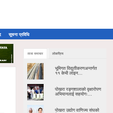
द
सूचना प्रविधि
ताजा समाचार
लोकप्रिय
भूमिगत विद्युतीकरणअन्तर्गत
११ केभी लाइन…
पोखरा रङ्गशालाको वृक्षारोपण
अभियानलाई सहयोगः…
पोखरा उद्योग वाणिज्य संघको