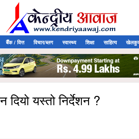
बैँक / वित्त
विचार/ब्लग
स्वास्थ्य
शिक्षा
साहित्य
खेलकु
िन दियो यस्तो निर्देशन ?