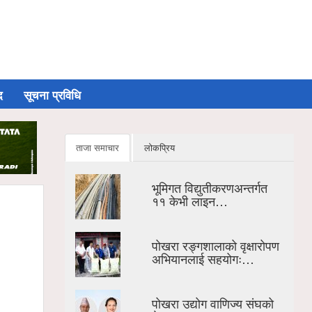
द
सूचना प्रविधि
ताजा समाचार
लोकप्रिय
भूमिगत विद्युतीकरणअन्तर्गत
११ केभी लाइन…
पोखरा रङ्गशालाको वृक्षारोपण
अभियानलाई सहयोगः…
पोखरा उद्योग वाणिज्य संघको