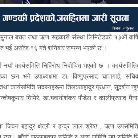
मुनाल बचत तथा ऋण सहकारी संस्था लिमिटेडको १३औं वार्ष
ुरु भई असोज १६ गते शनिबार सम्पन्न भएको छ ।
 नयाँ कार्यसमिति निर्विरोध निर्वाचित भएको छ । कार्यसमित
भएका छन भने उपाध्यक्षमा डा. विष्णुप्रसाद चापागाईं, सचि
तथा कार्यसमिति सदस्यहरूमा तिलकबहादुर प्रधान, सुदर्शन न्हुच
न्तोषकुमार घिमिरे, डा.भवानीशंकर पौडेल र कालीप्रसाद मैन
 जिवन बहादुर क्षेत्री र इन्द्र लाल श्रेष्ठ , ऋण उपसमित
भएका छन। बाँकी सल्लाहकार समिति र अन्य समिति उप समिति छ