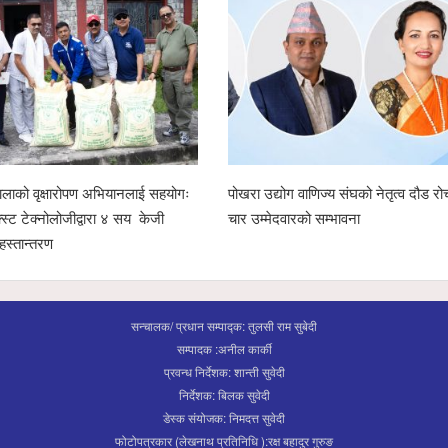
लाको वृक्षारोपण अभियानलाई सहयोगः
पोखरा उद्योग वाणिज्य संघको नेतृत्व दौड रो
क्स्ट टेक्नोलोजीद्वारा ४ सय केजी
चार उम्मेदवारको सम्भावना
हस्तान्तरण
सन्चालक/ प्रधान सम्पाद्क: तुलसी राम सुबेदी
सम्पादक :अनील कार्की
प्रवन्ध निर्देशक: शान्ती सुवेदी
निर्देशक: बिलक सुवेदी
डेस्क संयोजक: निमदत्त सुवेदी
फोटोपत्रकार (लेखनाथ प्रतिनिधि ):रक्ष बहादुर गुरुङ