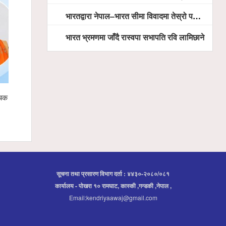
भारतद्वारा नेपाल–भारत सीमा विवादमा तेस्रो पक्ष अस्वीकार
भारत भ्रमणमा जाँदै रास्वपा सभापति रवि लामिछाने
चक बन्दै,
स्याङ्जामा सामाजिक सद्भाव र राष्ट्रिय एकताका लागि
गृहमन्त्री ग
शान्ति ¥याली सम्पन्न
प्रतिनिधिबीच
सूचना तथा प्रसारण विभाग दर्ता : ४४३०-२०८०/०८१
कार्यालय - पोखरा १० रामघाट, कास्की ,गन्डकी ,नेपाल ,
Email:kendriyaawaj@gmail.com