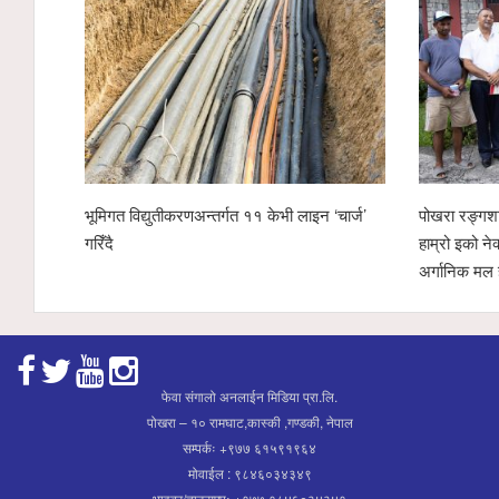
भूमिगत विद्युतीकरणअन्तर्गत ११ केभी लाइन ‘चार्ज’
पोखरा रङ्गशा
गरिँदै
हाम्रो इको ने
अर्गानिक मल 
फेवा संगालो अनलाईन मिडिया प्रा.लि.
पोखरा – १० रामघाट,कास्की ,गण्डकी, नेपाल
सम्पर्कः +९७७ ६१५९१९६४
मोवाईल : ९८४६०३४३४९
भाइबर/ह्वाट्सएपः +९७७ ९८४६०३४३४९