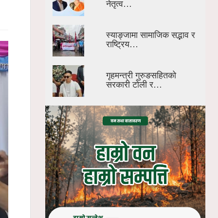
नेतृत्व…
स्याङ्जामा सामाजिक सद्भाव र
राष्ट्रिय…
गृहमन्त्री गुरुङसहितको
सरकारी टोली र…