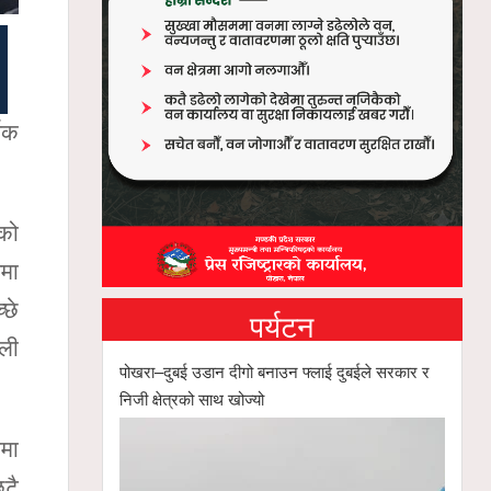
िक
िको
वमा
्छे
पर्यटन
ाली
पोखरा–दुबई उडान दीगो बनाउन फ्लाई दुबईले सरकार र
निजी क्षेत्रको साथ खोज्यो
िमा
िटै