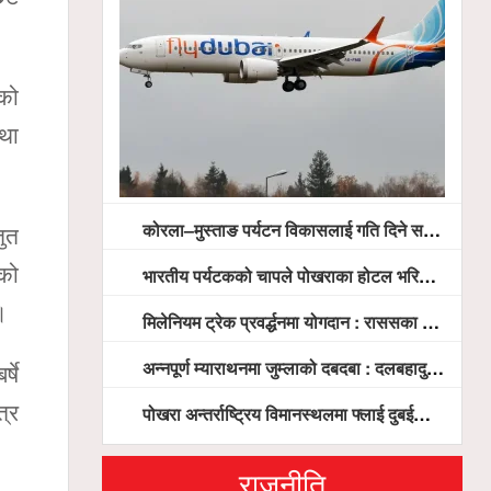
ाको
था
कोरला–मुस्ताङ पर्यटन विकासलाई गति दिने सरकारको प्रतिबद्धता, स्थानीय सरोकारवालासँग व्यापक छलफल
तुत
षको
भारतीय पर्यटकको चापले पोखराका होटल भरिभराउ
।
मिलेनियम ट्रेक प्रवर्द्धनमा योगदान : राससका वासुदेव पौडेललाई ‘मिलेनियम ट्रेक अवार्ड’ प्रदान गरिने
अन्नपूर्ण म्याराथनमा जुम्लाको दबदबा : दलबहादुर र मञ्जु च्याम्पियन, नगदसहित भव्य सम्मान
्षे
त्र
पोखरा अन्तर्राष्ट्रिय विमानस्थलमा फ्लाई दुबईको बढ्दो चासो, ६ घण्टा लामो प्राविधिक निरीक्षणपछि दैनिक उडानको ढोका खुल्दै
राजनीति