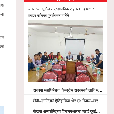
नाथ
जनसंख्या, भूगोल र प्रशासनिक सहजतालाई आधार
ामा
बनाएर पालिका पुनर्संरचना गरिने
ागत
मको
रास्वपा महाधिबेशनः केन्द्रीय सदस्यको लागि मतदान सम्पन्न,
मोदी–लामिछाने ऐतिहासिक भेट ः नेपाल–भारत सम्बन्धलाई नयाँ उचाइमा पु¥याउने साझा प्रतिबद्धता
पोखरा अन्तर्राष्ट्रिय विमानस्थलमा फ्लाई दुबईको बढ्दो चासो, ६ घण्टा लामो प्राविधिक निरीक्षणपछि दैनिक उडानको ढोका खुल्दै