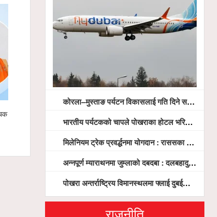
कोरला–मुस्ताङ पर्यटन विकासलाई गति दिने सरकारको प्रतिबद्धता, स्थानीय सरोकारवालासँग व्यापक छलफल
चक बन्दै,
स्याङ्जामा सामाजिक सद्भाव र राष्ट्रिय एकताका लागि
गृहमन्त्री ग
भारतीय पर्यटकको चापले पोखराका होटल भरिभराउ
शान्ति ¥याली सम्पन्न
प्रतिनिधिबीच
मिलेनियम ट्रेक प्रवर्द्धनमा योगदान : राससका वासुदेव पौडेललाई ‘मिलेनियम ट्रेक अवार्ड’ प्रदान गरिने
अन्नपूर्ण म्याराथनमा जुम्लाको दबदबा : दलबहादुर र मञ्जु च्याम्पियन, नगदसहित भव्य सम्मान
पोखरा अन्तर्राष्ट्रिय विमानस्थलमा फ्लाई दुबईको बढ्दो चासो, ६ घण्टा लामो प्राविधिक निरीक्षणपछि दैनिक उडानको ढोका खुल्दै
राजनीति