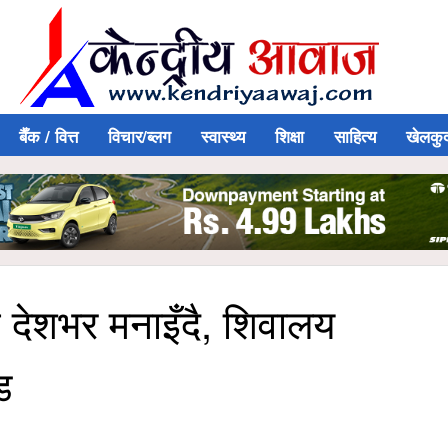
बैँक / वित्त
विचार/ब्लग
स्वास्थ्य
शिक्षा
साहित्य
खेलकु
व देशभर मनाइँदै, शिवालय
ड