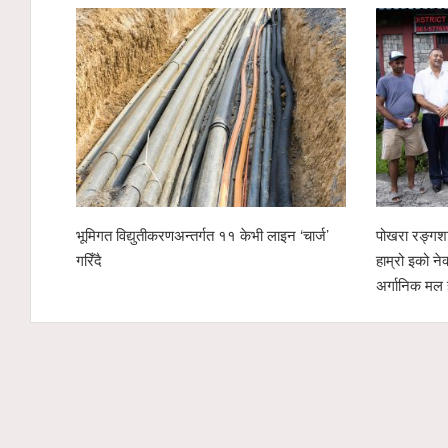
भूमिगत विद्युतीकरणअन्तर्गत ११ केभी लाइन ‘चार्ज’
पोखरा रङ्गशा
गरिँदै
हाम्रो इको ने
अर्गानिक मल 