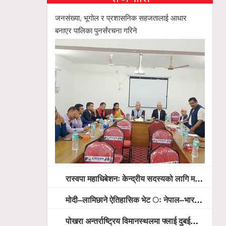
जनसंख्या, भूगोल र प्रशासनिक सहजतालाई आधार
बनाएर पालिका पुनर्संरचना गरिने
रास्वपा महाधिबेशनः केन्द्रीय सदस्यको लागि मतदान सम्पन्न,
मोदी–लामिछाने ऐतिहासिक भेट ः नेपाल–भारत सम्बन्धलाई नयाँ उचाइमा पु¥याउने साझा प्रतिबद्धता
पोखरा अन्तर्राष्ट्रिय विमानस्थलमा फ्लाई दुबईको बढ्दो चासो, ६ घण्टा लामो प्राविधिक निरीक्षणपछि दैनिक उडानको ढोका खुल्दै