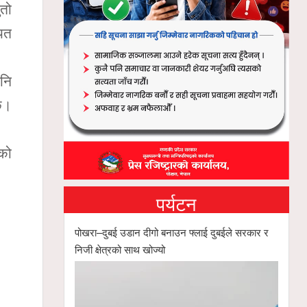
ुतो
ायत
पनि
छ।
रको
पर्यटन
पोखरा–दुबई उडान दीगो बनाउन फ्लाई दुबईले सरकार र
निजी क्षेत्रको साथ खोज्यो