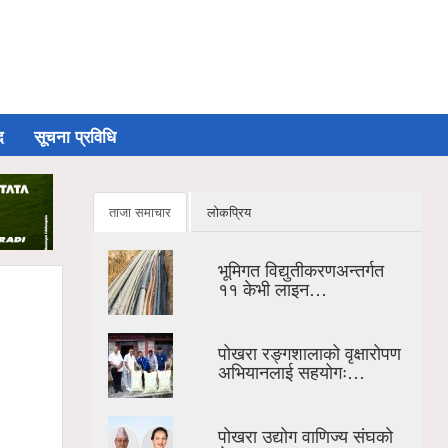
द
सूचना प्रविधि
ताजा समाचार
लोकप्रिय
भूमिगत विद्युतीकरणअन्तर्गत
११ केभी लाइन…
पोखरा रङ्गशालाको वृक्षारोपण
अभियानलाई सहयोगः…
पोखरा उद्योग वाणिज्य संघको