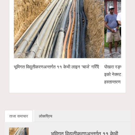
’ गरिँदै
पोखरा रङ्गशालाको वृक्षारोपण अभियानलाई सहयोगः हाम्रो
पोखरा उद्योग वाणि
इको नेक्स्ट टेक्नोलोजीद्वारा ४ सय केजी अर्गानिक मल
उम्मेदवारको सम्भा
हस्तान्तरण
ताजा समाचार
लोकप्रिय
भूमिगत विद्युतीकरणअन्तर्गत ११ केभी