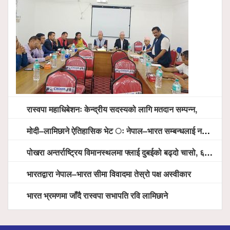
रास्वपा महाधिबेशनः केन्द्रीय सदस्यको लागि मतदान सम्पन्न,
मोदी–लामिछाने ऐतिहासिक भेट ः नेपाल–भारत सम्बन्धलाई नयाँ उचाइमा पु¥याउने साझा प्रतिबद्धता
पोखरा अन्तर्राष्ट्रिय विमानस्थलमा फ्लाई दुबईको बढ्दो चासो, ६ घण्टा लामो प्राविधिक निरीक्षणपछि दैनिक उडानको ढोका खुल्दै
भारतद्वारा नेपाल–भारत सीमा विवादमा तेस्रो पक्ष अस्वीकार
भारत भ्रमणमा जाँदै रास्वपा सभापति रवि लामिछाने