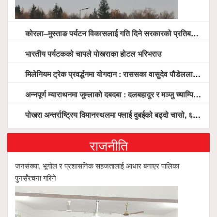
कोरला–मुस्ताङ पर्यटन विकासलाई गति दिने सरकारको प्रतिबद्धता, स्थानीय सरोकारवालासँग व्यापक छलफल
भारतीय पर्यटकको चापले पोखराका होटल भरिभराउ
मिलेनियम ट्रेक प्रवर्द्धनमा योगदान : राससका वासुदेव पौडेललाई ‘मिलेनियम ट्रेक अवार्ड’ प्रदान गरिने
अन्नपूर्ण म्याराथनमा जुम्लाको दबदबा : दलबहादुर र मञ्जु च्याम्पियन, नगदसहित भव्य सम्मान
पोखरा अन्तर्राष्ट्रिय विमानस्थलमा फ्लाई दुबईको बढ्दो चासो, ६ घण्टा लामो प्राविधिक निरीक्षणपछि दैनिक उडानको ढोका खुल्दै
राजनीति
जनसंख्या, भूगोल र प्रशासनिक सहजतालाई आधार बनाएर पालिका
पुनर्संरचना गरिने