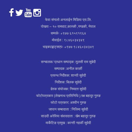
फेवा संगालो अनलाईन मिडिया प्रा.लि.
पोखरा – १० रामघाट,कास्की ,गण्डकी, नेपाल
सम्पर्कः +९७७ ६१५९१९६४
मोवाईल : ९८४६०३४३४९
भाइबर/ह्वाट्सएपः +९७७ ९८४६०३४३४९
सन्चालक/ प्रधान सम्पाद्क: तुलसी राम सुबेदी
सम्पादक :अनील कार्की
प्रवन्ध निर्देशक: शान्ती सुवेदी
निर्देशक: बिलक सुवेदी
डेस्क संयोजक: निमदत्त सुवेदी
फोटोपत्रकार (लेखनाथ प्रतिनिधि ):रक्ष बहादुर गुरुङ
फोटो पत्रकार: अश्वीन गुरुङ
जापान सम्बादाता : निलिमा सुवेदी
साउदी अरेविया संवाददाता : खेम बहादुर गुरुङ
मार्केटिङ प्रमुख : कान्ती नहर्की सुवेदी