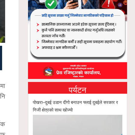
षमा
पर्यटन
पनि
पोखरा–दुबई उडान दीगो बनाउन फ्लाई दुबईले सरकार र
निजी क्षेत्रको साथ खोज्यो
्वक
आफू