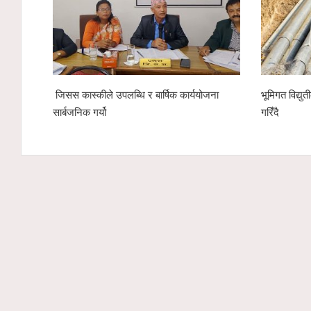
कीले उपलब्धि र बार्षिक कार्ययोजना
भूमिगत विद्युतीकरणअन्तर्गत ११ केभी ला
गर्यो
गरिँदै