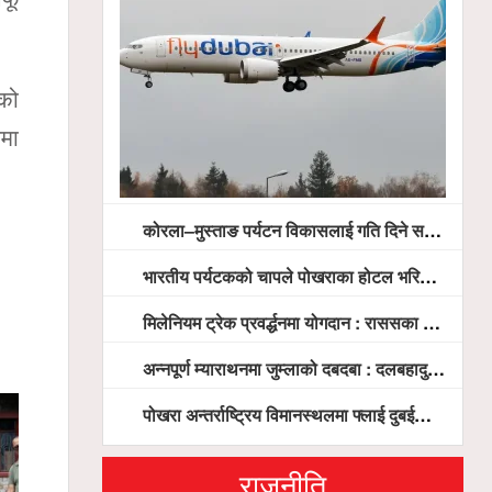
ेको
नमा
कोरला–मुस्ताङ पर्यटन विकासलाई गति दिने सरकारको प्रतिबद्धता, स्थानीय सरोकारवालासँग व्यापक छलफल
भारतीय पर्यटकको चापले पोखराका होटल भरिभराउ
मिलेनियम ट्रेक प्रवर्द्धनमा योगदान : राससका वासुदेव पौडेललाई ‘मिलेनियम ट्रेक अवार्ड’ प्रदान गरिने
अन्नपूर्ण म्याराथनमा जुम्लाको दबदबा : दलबहादुर र मञ्जु च्याम्पियन, नगदसहित भव्य सम्मान
पोखरा अन्तर्राष्ट्रिय विमानस्थलमा फ्लाई दुबईको बढ्दो चासो, ६ घण्टा लामो प्राविधिक निरीक्षणपछि दैनिक उडानको ढोका खुल्दै
राजनीति