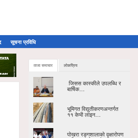
द
सूचना प्रविधि
ताजा समाचार
लोकप्रिय
जिसस कास्कीले उपलब्धि र
बार्षिक…
भूमिगत विद्युतीकरणअन्तर्गत
११ केभी लाइन…
पोखरा रङ्गशालाको वृक्षारोपण