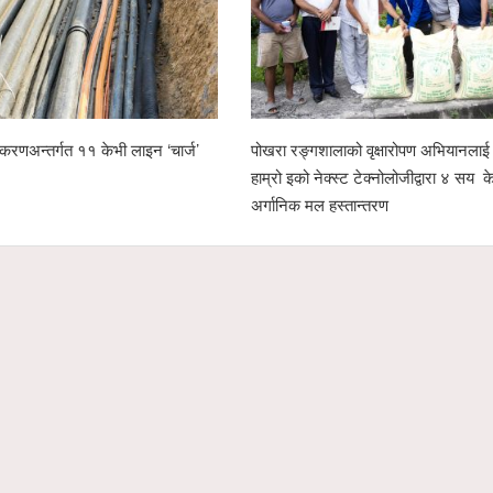
इन ‘चार्ज’
पोखरा रङ्गशालाको वृक्षारोपण अभियानलाई सहयोगः
पोखरा उद्
हाम्रो इको नेक्स्ट टेक्नोलोजीद्वारा ४ सय केजी
चार उम्मे
अर्गानिक मल हस्तान्तरण