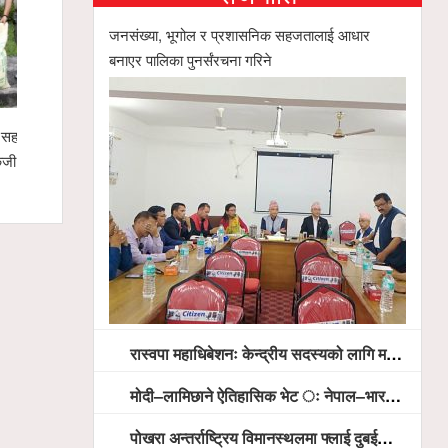
जनसंख्या, भूगोल र प्रशासनिक सहजतालाई आधार
बनाएर पालिका पुनर्संरचना गरिने
योग वाणिज्य संघको नेतृत्व दौड रोचक बन्दै,
स्याङ्जामा सामाजिक सद्भाव र राष्ट्रि
दवारको सम्भावना
शान्ति ¥याली सम्पन्न
रास्वपा महाधिबेशनः केन्द्रीय सदस्यको लागि मतदान सम्पन्न,
मोदी–लामिछाने ऐतिहासिक भेट ः नेपाल–भारत सम्बन्धलाई नयाँ उचाइमा पु¥याउने साझा प्रतिबद्धता
पोखरा अन्तर्राष्ट्रिय विमानस्थलमा फ्लाई दुबईको बढ्दो चासो, ६ घण्टा लामो प्राविधिक निरीक्षणपछि दैनिक उडानको ढोका खुल्दै