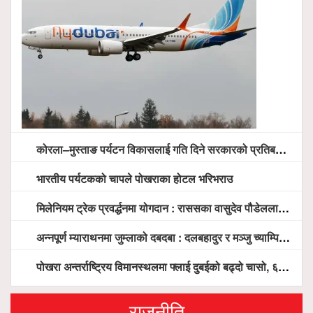
कोरला–मुस्ताङ पर्यटन विकासलाई गति दिने सरकारको प्रतिबद्धता, स्थानीय सरोकारवालासँग व्यापक छलफल
भारतीय पर्यटकको चापले पोखराका होटल भरिभराउ
मिलेनियम ट्रेक प्रवर्द्धनमा योगदान : राससका वासुदेव पौडेललाई ‘मिलेनियम ट्रेक अवार्ड’ प्रदान गरिने
अन्नपूर्ण म्याराथनमा जुम्लाको दबदबा : दलबहादुर र मञ्जु च्याम्पियन, नगदसहित भव्य सम्मान
पोखरा अन्तर्राष्ट्रिय विमानस्थलमा फ्लाई दुबईको बढ्दो चासो, ६ घण्टा लामो प्राविधिक निरीक्षणपछि दैनिक उडानको ढोका खुल्दै
राजनीति