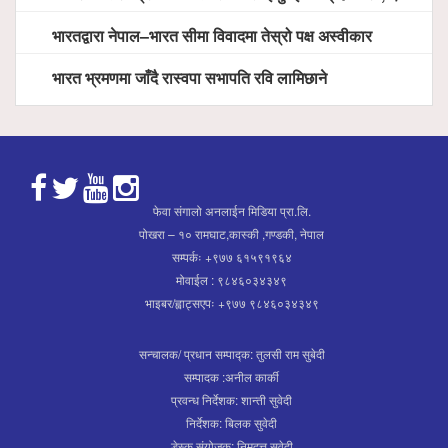
भारतद्वारा नेपाल–भारत सीमा विवादमा तेस्रो पक्ष अस्वीकार
भारत भ्रमणमा जाँदै रास्वपा सभापति रवि लामिछाने
फेवा संगालो अनलाईन मिडिया प्रा.लि.
पोखरा – १० रामघाट,कास्की ,गण्डकी, नेपाल
सम्पर्कः +९७७ ६१५९१९६४
मोवाईल : ९८४६०३४३४९
भाइबर/ह्वाट्सएपः +९७७ ९८४६०३४३४९
सन्चालक/ प्रधान सम्पाद्क: तुलसी राम सुबेदी
सम्पादक :अनील कार्की
प्रवन्ध निर्देशक: शान्ती सुवेदी
निर्देशक: बिलक सुवेदी
डेस्क संयोजक: निमदत्त सुवेदी