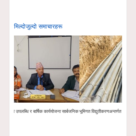
मिल्दोजुल्दो समाचारहरू
ार्बजनिक
भूमिगत विद्युतीकरणअन्तर्गत ११ केभी लाइन ‘चार्ज’ गरिँदै
पोखरा रङ्गशालाको 
इको नेक्स्ट टेक्नो
हस्तान्तरण