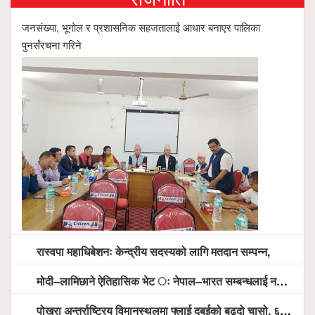
जनसंख्या, भूगोल र प्रशासनिक सहजतालाई आधार बनाएर पालिका
पुनर्संरचना गरिने
रास्वपा महाधिबेशनः केन्द्रीय सदस्यको लागि मतदान सम्पन्न,
मोदी–लामिछाने ऐतिहासिक भेट ः नेपाल–भारत सम्बन्धलाई नयाँ उचाइमा पु¥याउने साझा प्रतिबद्धता
पोखरा अन्तर्राष्ट्रिय विमानस्थलमा फ्लाई दुबईको बढ्दो चासो, ६ घण्टा लामो प्राविधिक निरीक्षणपछि दैनिक उडानको ढोका खुल्दै