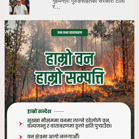
गृहमन्त्री गुरुङसहितको सरकारी टोली
र…