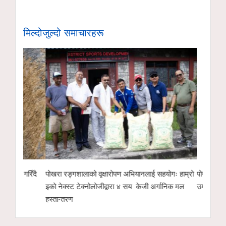
मिल्दोजुल्दो समाचारहरू
गरिँदै
पोखरा रङ्गशालाको वृक्षारोपण अभियानलाई सहयोगः हाम्रो
पोखरा उद्योग वाणिज्
इको नेक्स्ट टेक्नोलोजीद्वारा ४ सय केजी अर्गानिक मल
उम्मेदवारको सम्भाव
हस्तान्तरण