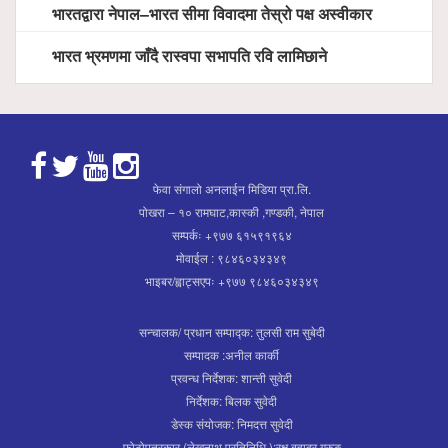
भारतद्वारा नेपाल–भारत सीमा विवादमा तेस्रो पक्ष अस्वीकार
भारत भ्रमणमा जाँदै रास्वपा सभापति रवि लामिछाने
फेवा संगालो अनलाईन मिडिया प्रा.लि.
पोखरा – १० रामघाट,कास्की ,गण्डकी, नेपाल
सम्पर्कः +९७७ ६१५९१९६४
मोवाईल : ९८४६०३४३४९
भाइबर/ह्वाट्सएपः +९७७ ९८४६०३४३४९
सन्चालक/ प्रधान सम्पाद्क: तुलसी राम सुबेदी
सम्पादक :अनील कार्की
प्रवन्ध निर्देशक: शान्ती सुवेदी
निर्देशक: बिलक सुवेदी
डेस्क संयोजक: निमदत्त सुवेदी
फोटोपत्रकार (लेखनाथ प्रतिनिधि ):रक्ष बहादुर गुरुङ