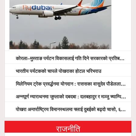
कोरला–मुस्ताङ पर्यटन विकासलाई गति दिने सरकारको प्रतिबद्धता, स्थानीय सरोकारवालासँग व्यापक छलफल
भारतीय पर्यटकको चापले पोखराका होटल भरिभराउ
मिलेनियम ट्रेक प्रवर्द्धनमा योगदान : राससका वासुदेव पौडेललाई ‘मिलेनियम ट्रेक अवार्ड’ प्रदान गरिने
अन्नपूर्ण म्याराथनमा जुम्लाको दबदबा : दलबहादुर र मञ्जु च्याम्पियन, नगदसहित भव्य सम्मान
पोखरा अन्तर्राष्ट्रिय विमानस्थलमा फ्लाई दुबईको बढ्दो चासो, ६ घण्टा लामो प्राविधिक निरीक्षणपछि दैनिक उडानको ढोका खुल्दै
राजनीति