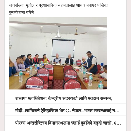
जनसंख्या, भूगोल र प्रशासनिक सहजतालाई आधार बनाएर पालिका
पुनर्संरचना गरिने
रास्वपा महाधिबेशनः केन्द्रीय सदस्यको लागि मतदान सम्पन्न,
मोदी–लामिछाने ऐतिहासिक भेट ः नेपाल–भारत सम्बन्धलाई नयाँ उचाइमा पु¥याउने साझा प्रतिबद्धता
पोखरा अन्तर्राष्ट्रिय विमानस्थलमा फ्लाई दुबईको बढ्दो चासो, ६ घण्टा लामो प्राविधिक निरीक्षणपछि दैनिक उडानको ढोका खुल्दै